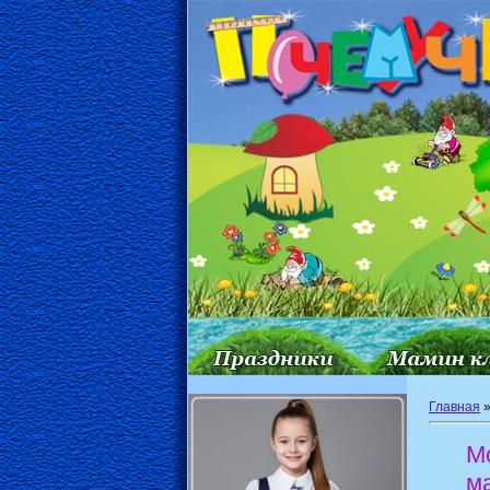
Главная
М
м