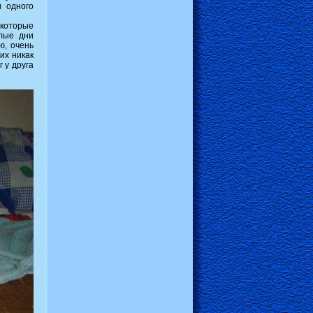
и одного
 которые
елые дни
ю, очень
их никак
 у друга