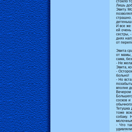
стоило то
Лишь доб
Эвиту. М
позволял
страшно
детеныш
И все же
ей очень
сестры, 
днях нап
от переп
Эвита ср
от мамы,
сама, без
- Не жел
Эвита, ко
- Осторо
больно!
- Но вст
позабыты
вполне д
Вечером
Большего
сосков и
обычного
Тетушка 
тоже вск
собаку. 
молочны
- Что та
удивляли