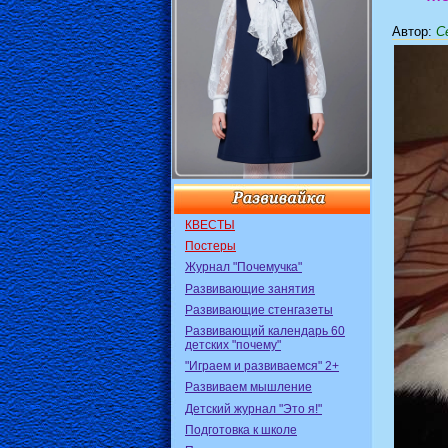
Автор
:
Се
КВЕСТЫ
Постеры
Журнал "Почемучка"
Развивающие занятия
Развивающие стенгазеты
Развивающий календарь 60
детских "почему"
"Играем и развиваемся" 2+
Развиваем мышление
Детский журнал "Это я!"
Подготовка к школе