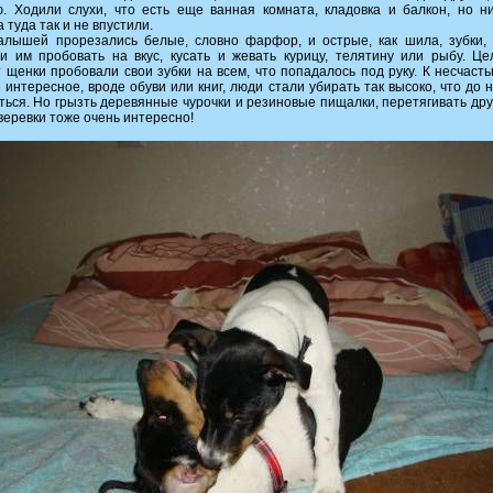
. Ходили слухи, что есть еще ванная комната, кладовка и балкон, но н
 туда так и не впустили.
лышей прорезались белые, словно фарфор, и острые, как шила, зубки,
и им пробовать на вкус, кусать и жевать курицу, телятину или рыбу. Ц
 щенки пробовали свои зубки на всем, что попадалось под руку. К несчасть
е интересное, вроде обуви или книг, люди стали убирать так высоко, что до н
ться. Но грызть деревянные чурочки и резиновые пищалки, перетягивать друг
веревки тоже очень интересно!