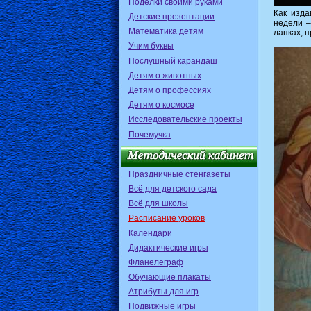
Поделки своими руками
Как изда
Детские презентации
недели –
Математика детям
лапках, 
Учим буквы
Послушный карандаш
Детям о животных
Детям о профессиях
Детям о космосе
Исследовательские проекты
Почемучка
Праздничные стенгазеты
Всё для детского сада
Всё для школы
Расписание уроков
Календари
Дидактические игры
Фланелеграф
Обучающие плакаты
Атрибуты для игр
Подвижные игры