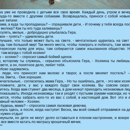
а уже не проводила с детьми все свое время. Каждый день, утром и вече
куда-то вместе с другими собаками. Возвращалась, принося с собой новые
ые запахи.
мама, а куда ты пропадаешь? – спрашивали дети, - И почему у тебя всегда пос
о молока? Как ты его туда заливаешь?
 гулять, милые, - добродушно улыбалась Гера.
акое – гулять? – удивлялись дети.
лучшее, что только может быть на свете, - мечтательно щурилась на свет
Ведь там большой мир! Так много места, чтобы поиграть и побегать, там мож
тересную палку для игры, там собирается самое изысканное общество. 
 там всегда с тобой хозяин!
то – хозяин? – спросил самый бойкий щенок.
к, которому ты служишь, - серьезно объяснила Гера, - Хозяина ты любиш
свете, а он, понятное дело, любит тебя.
убоко задумались.
е люди, что приносят нам молоко и творог, а после меняют постель? 
ла Эвита, - Они хорошие.
ечательные, - согласилась мама Гера, - Но ты ошиблась, дитя, - это мои хозя
апомните, дети, у вас у каждого будут свои хозяева. Вы совсем скор
итесь. Когда вам стукнет два месяца, в дом начнут приходить незнакомые люд
 показывать. Иногда незнакомцы так и уходят с пустыми руками навсегда, но 
ются, чтобы забрать кого-то из вас с собой, в настоящий дом. Вот это и 
авный человек – Хозяин.
е будешь, мама? – спросила самая ласковая девочка.
анусь здесь, а после, когда наступит Весна, мы всей семьей отправимся на д
 нужен отдых!
иуныли, но дети не могут долго оставаться в плохом настроении, и вскоре
 все вместе катать по матрасу крошечный мячик.
**