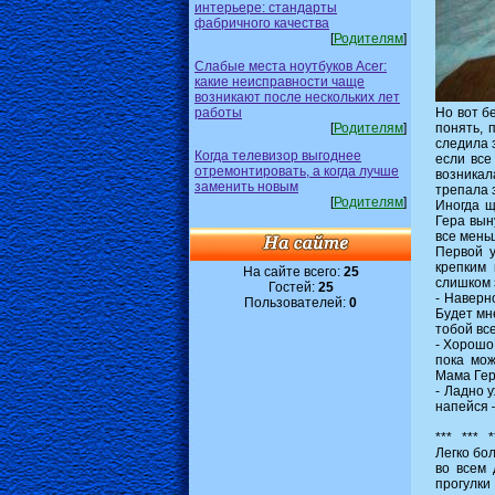
интерьере: стандарты
фабричного качества
[
Родителям
]
Слабые места ноутбуков Acer:
какие неисправности чаще
возникают после нескольких лет
работы
Но вот б
[
Родителям
]
понять, 
следила 
Когда телевизор выгоднее
если все
отремонтировать, а когда лучше
возникал
заменить новым
трепала 
[
Родителям
]
Иногда щ
Гера вын
все мень
Первой 
крепким 
На сайте всего:
25
слишком 
Гостей:
25
- Наверн
Пользователей:
0
Будет мне
тобой все
- Хорошо
пока мож
Мама Гер
- Ладно 
напейся –
*** *** *
Легко бо
во всем
прогулки