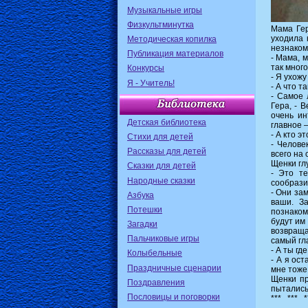
Музыкальные игры
Физкультминутка
Мама Гер
уходила 
Методическая копилка
незнаком
Публикация материалов
- Мама, 
так мног
Конкурсы
- Я ухожу
Я - Учитель!
- А что т
- Самое 
Гера, - 
очень ин
Детская библиотека
главное –
- А кто э
Стихи для детей
- Челове
Рассказы для детей
всего на 
Щенки гл
Сказки для детей
- Это т
Народные сказки
сообрази
- Они зам
Азбука
ваши. З
Потешки
познаком
будут им
Загадки
возвраща
Пальчиковые игры
самый гл
- А ты гд
Колыбельные
- А я ост
Праздничные сценарии
мне тоже
Щенки пр
Поздравления
пытались
Пословицы и поговорки
*** *** *