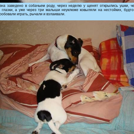
вна заведено в собачьем роду, через неделю у щенят открылись ушки, ч
 глазки, а уже через три малыши неуклюже ковыляли на нестойких, будто
пробовали играть, рычали и взлаивали.