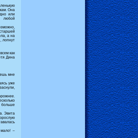
аленькую
кам. Она
одно или
м любой
озможно,
 старшей
ла, а на
, лопнут
всем как
етя Дина
аешь мне
аясь уже
заснули,
рожнее.
есколько
а больше
а. Эвита
взрослую
тавалась
 мало! –