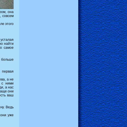
ром, она
, совсем
ле этого
 усталая
но найти
Но самое
ь больше
– первая
ева, а не
о с ними
и, а нас
чаще они
есть ваш
ачу. Ведь
 они уже