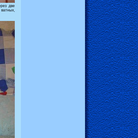
ерез две
 ватных,