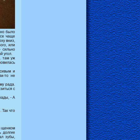
жно было
все чаще
ху вниз,
ого, или
– сильно
й угол.
… там уж
новилась
асивым и
ак-то не
му рада.
озиться с
ады, - А
 Так что
м щенком
ь долгие
ал зубы,