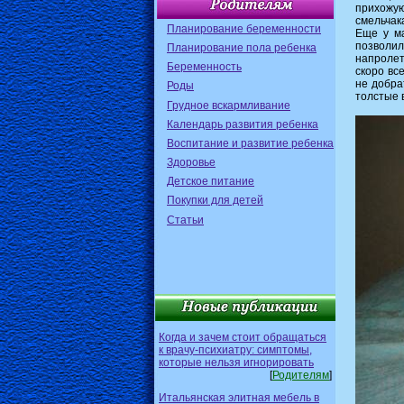
прихожую
смельчака
Планирование беременности
Еще у ма
позволил
Планирование пола ребенка
напролет
Беременность
скоро вс
не добра
Роды
толстые 
Грудное вскармливание
Календарь развития ребенка
Воспитание и развитие ребенка
Здоровье
Детское питание
Покупки для детей
Статьи
Когда и зачем стоит обращаться
к врачу-психиатру: симптомы,
которые нельзя игнорировать
[
Родителям
]
Итальянская элитная мебель в