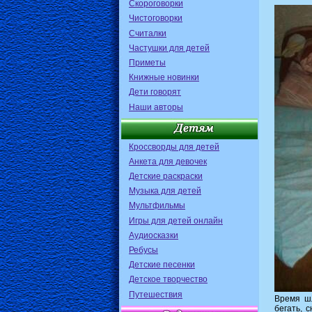
Скороговорки
Чистоговорки
Считалки
Частушки для детей
Приметы
Книжные новинки
Дети говорят
Наши авторы
Кроссворды для детей
Анкета для девочек
Детские раскраски
Музыка для детей
Мультфильмы
Игры для детей онлайн
Аудиосказки
Ребусы
Детские песенки
Детское творчество
Путешествия
Время шл
бегать, 