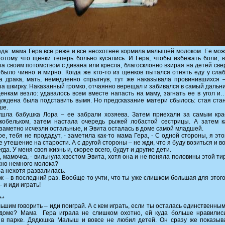
еда: мама Гера все реже и все неохотнее кормила малышей молоком. Ее мо
потому что щенки теперь больно кусались. И Гера, чтобы избежать боли, 
за своим потомством с дивана или кресла, благосклонно взирая на детей свер
 было чинно и мирно. Когда же кто-то из щенков пытался отнять еду у слаб
а драка, мать, немедленно спрыгнув, тут же наказывала провинившихся 
за шкирку. Наказанный громко, отчаянно верещал и забивался в самый дальни
енкам везло: удавалось всем вместе напасть на маму, загнать ее в угол и
уждена была подставить вымя. Но предсказание матери сбылось: стая ста
ше.
ушла бабушка Лора – ее забрали хозяева. Затем приехали за самым кр
кобельком, затем настала очередь рыжей лобастой сестрицы. А затем к
заметно исчезли остальные, и Эвита осталась в доме самой младшей.
ое, тебя не продадут, - заметила как-то мама Гера, - С одной стороны, я это
 утешение на старости. А с другой стороны – не жди, что я буду возиться и в
гда. У меня своя жизнь и, скорее всего, будут и другие дети.
, мамочка, - вильнула хвостом Эвита, хотя она и не поняла половины этой тир
но немного молока?
а нехотя развалилась.
уж – в последний раз. Вообще-то учти, что ты уже слишком большая для этого.
 и иди играть!
**
льшим говорить – иди поиграй. А с кем играть, если ты осталась единственны
 доме? Мама Гера играла не слишком охотно, ей куда больше нравилис
 в парке. Дядюшка Малыш и вовсе не любил детей. Он сразу же показыв