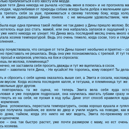
лько приблизиться к его хвосту или морде.
рая тетя Дина никогда не рычала «оставь меня в покое» и не прогоняла м
олодая, чадолюбивая от природы собака всегда была добра к маленьким щен
а трепать себя за уши, прижиматься к своему теплому боку, когда хол
. А мячик дурашливая Динка гоняла с не меньшим удовольствием, че
.
 была еще одна причина такой любви: не так давно у Дины пришло молоко. В
 хотелось еще раз стать мамой, или она набралась запахов и ощущений у
- уже никто никогда не узнает. Но Динка весь последний месяц очень много е
угала хозяев температурой. Ведь это очень тяжело, когда соски, того и гляди
олнения...
азу почувствовала, что сегодня от тети Дины пахнет необычно и приятно – со
 но приставать не решилась. Ведь она уже познакомилась с трепкой. И тут т
 просьб и капризов, улеглась на бок и спросила:
аешь ли молока, племянница?
нечно, не заставила себя просить дважды и тут же вцепилась в сосок.
жно! – завопила тетя Дина, - Не кусайся! Не торопись, кому говорят! Ты дел
ать и сбросить с себя щенка оказалось выше сил, а Эвита и сосала, наслажд
м вкусом. Когда иссякла последняя капля, и тетушка, и племянница тут же 
овольные друг другом.
 повторилась та же сцена, но теперь Эвита вела себя куда осто
ловая и уже порядком подросшая, она научилась хватать губами сразу н
 тянуть из на себя, не пуская в ход зубы. Дине этот способ нравился куд
 кормления.
Дина успокоилась, перестала температурить, снова хорошо кушала и гулял
оре получила ошейник, ее взяли во двор и учили ходить на поводке, как 
Но дома, тайком, когда это никто не мог видеть, Эвита по-прежнему ос
м щеночком.
кое – она так быстро растет, уже почти размером с маму, но ест очень
сь хозяева.