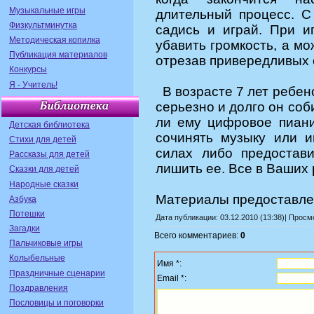
Музыкальные игры
длительный процесс. 
Физкультминутка
садись и играй. При 
Методическая копилка
убавить громкость, а мо
Публикация материалов
отрезав привередливых 
Конкурсы
Я - Учитель!
В возрасте 7 лет ребено
серьезно и долго он соб
ли ему цифровое пиани
Детская библиотека
сочинять музыку или 
Стихи для детей
силах либо предостав
Рассказы для детей
лишить ее. Все в Ваших 
Сказки для детей
Народные сказки
Материалы предоставл
Азбука
Потешки
Дата публикации: 03.12.2010 (13:38)| Прос
Загадки
Всего комментариев:
0
Пальчиковые игры
Колыбельные
Имя *:
Праздничные сценарии
Email *:
Поздравления
Пословицы и поговорки