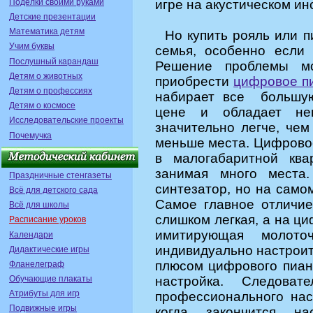
Поделки своими руками
игре на акустическом ин
Детские презентации
Математика детям
Но купить рояль или п
Учим буквы
семья, особенно если
Послушный карандаш
Решение проблемы мо
Детям о животных
приобрести
цифровое п
Детям о профессиях
набирает все большую
Детям о космосе
цене и обладает неп
Исследовательские проекты
значительно легче, чем
Почемучка
меньше места. Цифрово
в малогабаритной ква
занимая много места
Праздничные стенгазеты
синтезатор, но на самом
Всё для детского сада
Самое главное отличие
Всё для школы
слишком легкая, а на ц
Расписание уроков
имитирующая молото
Календари
индивидуально настроит
Дидактические игры
плюсом цифрового пиани
Фланелеграф
Обучающие плакаты
настройка. Следова
Атрибуты для игр
профессионального нас
Подвижные игры
когда закончится на