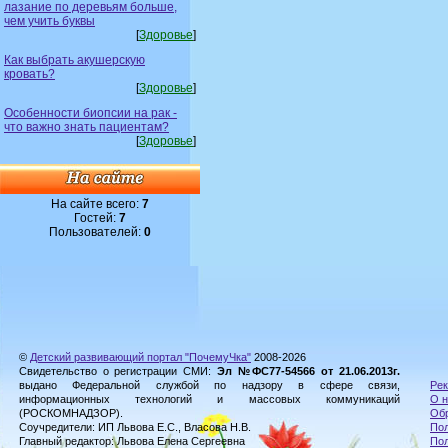
лазание по деревьям больше,
чем учить буквы
[
Здоровье
]
Как выбрать акушерскую
кровать?
[
Здоровье
]
Особенности биопсии на рак -
что важно знать пациентам?
[
Здоровье
]
На сайте всего:
7
Гостей:
7
Пользователей:
0
©
Детский развивающий портал "ПочемуЧка"
2008-2026
Свидетельство о регистрации СМИ:
Эл №ФС77-54566 от 21.06.2013г.
выдано Федеральной службой по надзору в сфере связи,
Рек
информационных технологий и массовых коммуникаций
О н
(РОСКОМНАДЗОР).
Обр
Соучредители: ИП Львова Е.С., Власова Н.В.
Пол
Главный редактор: Львова Елена Сергеевна
По