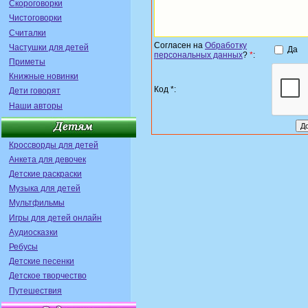
Скороговорки
Чистоговорки
Считалки
Согласен на
Обработку
Частушки для детей
Да
персональных данных
?
*
:
Приметы
Книжные новинки
Код *:
Дети говорят
Наши авторы
Кроссворды для детей
Анкета для девочек
Детские раскраски
Музыка для детей
Мультфильмы
Игры для детей онлайн
Аудиосказки
Ребусы
Детские песенки
Детское творчество
Путешествия