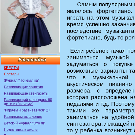
Самым популярным му
являлось фортепиано.
играть на этом музыка
время успешно заканчив
последствие музыкант
фортепиано, будь то ро
Если ребенок начал пос
заниматься музыкой 
задуматься о покупке
КВЕСТЫ
возможные варианты так
Постеры
что в музыкальной 
Журнал "Почемучка"
акустическом пианино
Развивающие занятия
размера, с определен
Развивающие стенгазеты
которая расположена н
Развивающий календарь 60
педалями и т.д. Поэтом
детских "почему"
такими же параметр
"Играем и развиваемся" 2+
заниматься на удобной 
Развиваем мышление
синтезатора, лежащей на
Детский журнал "Это я!"
то у ребенка возникнут
Подготовка к школе