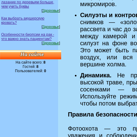
лазание по деревьям больше,
микромиров.
чем учить буквы
[
Здоровье
]
Силуэты и контров
Как выбрать акушерскую
снимков — «золо
кровать?
[
Здоровье
]
рассвета и час до 
Особенности биопсии на рак -
между камерой и
что важно знать пациентам?
силуэт на фоне во
[
Здоровье
]
Это может быть п
воздух, или вся
На сайте всего:
8
вершине холма.
Гостей:
8
Пользователей:
0
Динамика.
Не про
высокой траве, пр
сосенками — в
Используйте режим
чтобы потом выбрат
Правила безопасности
Фотоохота — это пр
уважения и соблюдени