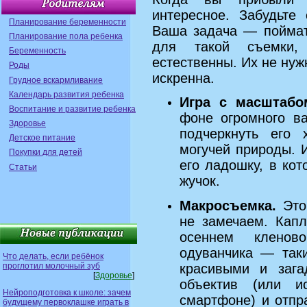
интересное. Забудьте
Планирование беременности
Ваша задача — поймат
Планирование пола ребенка
для такой съемки,
Беременность
естественны. Их не нуж
Роды
искренна.
Грудное вскармливание
Календарь развития ребенка
Игра с масштабо
Воспитание и развитие ребенка
фоне огромного ва
Здоровье
подчеркнуть его 
Детское питание
могучей природы. 
Покупки для детей
его ладошку, в ко
Статьи
жучок.
Макросъемка.
Это
не замечаем. Капл
осеннем кленов
одуванчика — так
Что делать, если ребёнок
проглотил молочный зуб
красивыми и зага
[
Здоровье
]
объектив (или и
Нейроподготовка к школе: зачем
смартфоне) и отпр
будущему первоклашке играть в