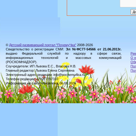
©
Детский развивающий портал "ПочемуЧка"
2008-2026
Свидетельство о регистрации СМИ:
Эл №ФС77-54566 от 21.06.2013г.
выдано Федеральной службой по надзору в сфере связи,
Рек
информационных технологий и массовых коммуникаций
О н
(РОСКОМНАДЗОР).
Обр
Соучредители: ИП Львова Е.С., Власова Н.В.
Пол
Главный редактор: Львова Елена Сергеевна
По
Электронный адрес редакции: info@pochemu4ka.ru
Телефон редакции: +79277797310
Информация на сайте обновлена: 06.08.2026