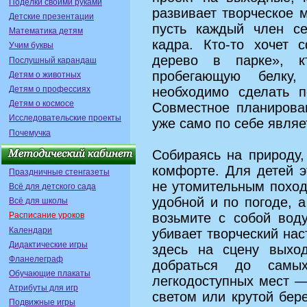
Поделки своими руками
развивает творческое 
Детские презентации
пусть каждый член с
Математика детям
кадра. Кто-то хочет 
Учим буквы
дерево в парке», к
Послушный карандаш
пробегающую белку,
Детям о животных
Детям о профессиях
необходимо сделать 
Детям о космосе
Совместное планирова
Исследовательские проекты
уже само по себе являе
Почемучка
Собираясь на природу,
комфорте. Для детей 
Праздничные стенгазеты
не утомительным похо
Всё для детского сада
удобной и по погоде, 
Всё для школы
Расписание уроков
возьмите с собой воду
Календари
убивает творческий нас
Дидактические игры
здесь на сцену выхо
Фланелеграф
добраться до самы
Обучающие плакаты
легкодоступных мест —
Атрибуты для игр
светом или крутой бер
Подвижные игры