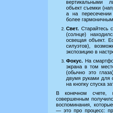
вертикальными л
объект съемки (нап
а на пересечении
более гармоничным
Свет.
Старайтесь с
(солнце) находил
освещая объект. Е
силуэтов), возмож
экспозицию в настр
Фокус.
На смартфон
экрана в том мест
(обычно это глаз
двумя руками для 
на кнопку спуска за
В конечном счете, н
совершенным получилс
воспоминания, которы
— это про процесс: п