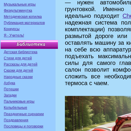
— нужен автомобиль
Музыкальные игры
грунтовкой. Именно
Физкультминутка
идеально подходит
Ch
Методическая копилка
надежная система пол
Публикация материалов
комплектации) позволя
Конкурсы
размытой дороге или 
Я - Учитель!
оставлять машину за к
на себе всю аппарату
Детская библиотека
подъехать максимальн
Стихи для детей
силы для самого глав
Рассказы для детей
салон позволит комфо
Сказки для детей
сложить все необходи
Народные сказки
термоса с чаем.
Азбука
Потешки
Загадки
Пальчиковые игры
Колыбельные
Праздничные сценарии
Поздравления
Пословицы и поговорки