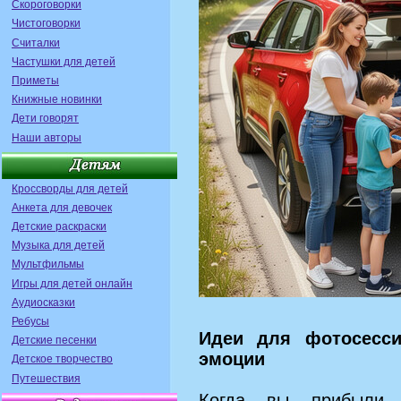
Скороговорки
Чистоговорки
Считалки
Частушки для детей
Приметы
Книжные новинки
Дети говорят
Наши авторы
Кроссворды для детей
Анкета для девочек
Детские раскраски
Музыка для детей
Мультфильмы
Игры для детей онлайн
Аудиосказки
Ребусы
Идеи для фотосесси
Детские песенки
эмоции
Детское творчество
Путешествия
Когда вы прибыли 