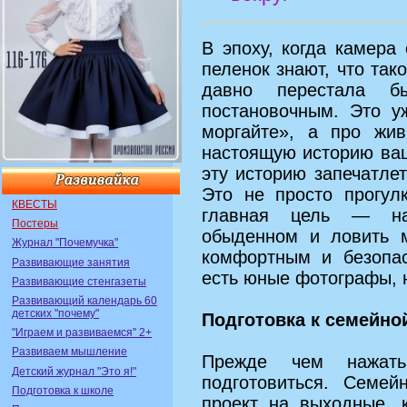
В эпоху, когда камера
пеленок знают, что та
давно перестала б
постановочным. Это у
моргайте», а про жи
настоящую историю ваш
эту историю запечатлет
Это не просто прогулк
КВЕСТЫ
главная цель — на
Постеры
обыденном и ловить м
Журнал "Почемучка"
комфортным и безопас
Развивающие занятия
есть юные фотографы, 
Развивающие стенгазеты
Развивающий календарь 60
детских "почему"
Подготовка к семейно
"Играем и развиваемся" 2+
Развиваем мышление
Прежде чем нажать
Детский журнал "Это я!"
подготовиться. Семе
Подготовка к школе
проект на выходные, 