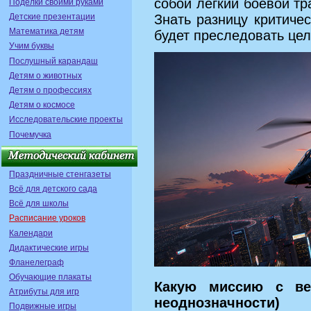
собой легкий боевой тр
Поделки своими руками
Детские презентации
Знать разницу критичес
Математика детям
будет преследовать цел
Учим буквы
Послушный карандаш
Детям о животных
Детям о профессиях
Детям о космосе
Исследовательские проекты
Почемучка
Праздничные стенгазеты
Всё для детского сада
Всё для школы
Расписание уроков
Календари
Дидактические игры
Фланелеграф
Обучающие плакаты
Какую миссию с вер
Атрибуты для игр
неоднозначности)
Подвижные игры