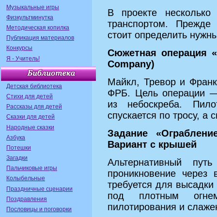
Музыкальные игры
В проекте несколько
Физкультминутка
транспортом. Прежде
Методическая копилка
стоит определить нужны
Публикация материалов
Конкурсы
Сюжетная операция «
Я - Учитель!
Company)
Майкл, Тревор и Фран
Детская библиотека
ФРБ. Цель операции —
Стихи для детей
из небоскреба. Пил
Рассказы для детей
спускается по тросу, а 
Сказки для детей
Народные сказки
Задание «Ограблени
Азбука
Вариант с крышей
Потешки
Загадки
Альтернативный пут
Пальчиковые игры
проникновение через 
Колыбельные
требуется для высадки
Праздничные сценарии
под плотным огнем
Поздравления
пилотирования и слаже
Пословицы и поговорки