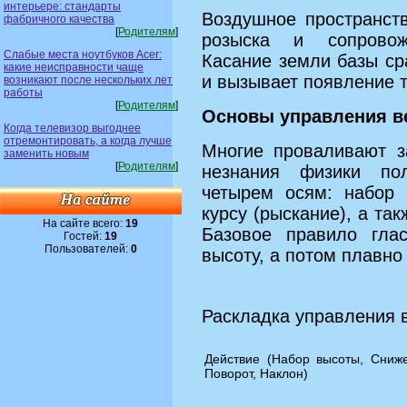
интерьере: стандарты
Воздушное пространст
фабричного качества
[
Родителям
]
розыска и сопровож
Слабые места ноутбуков Acer:
Касание земли базы ср
какие неисправности чаще
и вызывает появление т
возникают после нескольких лет
работы
[
Родителям
]
Основы управления в
Когда телевизор выгоднее
отремонтировать, а когда лучше
Многие проваливают за
заменить новым
[
Родителям
]
незнания физики по
четырем осям: набор 
курсу (рыскание), а так
На сайте всего:
19
Базовое правило глас
Гостей:
19
Пользователей:
0
высоту, а потом плавно
Раскладка управления 
Действие (Набор высоты, Сниж
Поворот, Наклон)