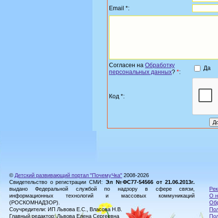
Email *:
Согласен на
Обработку
Да
персональных данных
?
*
:
Код *:
©
Детский развивающий портал "ПочемуЧка"
2008-2026
Свидетельство о регистрации СМИ:
Эл №ФС77-54566 от 21.06.2013г.
выдано Федеральной службой по надзору в сфере связи,
Рек
информационных технологий и массовых коммуникаций
О н
(РОСКОМНАДЗОР).
Обр
Соучредители: ИП Львова Е.С., Власова Н.В.
Пол
Главный редактор: Львова Елена Сергеевна
По