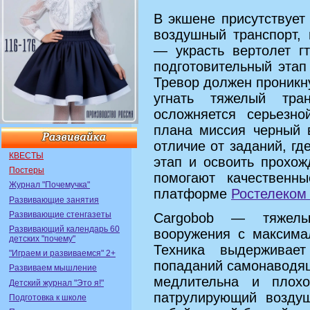
В экшене присутствует 
воздушный транспорт,
— украсть вертолет г
подготовительный этап
Тревор должен проникну
угнать тяжелый тра
осложняется серьезно
плана миссия черный 
отличие от заданий, гд
КВЕСТЫ
этап и освоить прохо
Постеры
помогают качественн
Журнал "Почемучка"
платформе
Ростелеком
Развивающие занятия
Развивающие стенгазеты
Cargobob — тяжелы
Развивающий календарь 60
вооружения с максима
детских "почему"
Техника выдерживае
"Играем и развиваемся" 2+
попаданий самонаводящ
Развиваем мышление
медлительна и плохо
Детский журнал "Это я!"
патрулирующий воздуш
Подготовка к школе