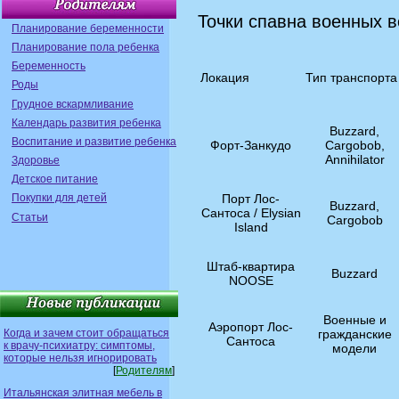
Точки спавна военных в
Планирование беременности
Планирование пола ребенка
Беременность
Локация
Тип транспорта
Роды
Грудное вскармливание
Календарь развития ребенка
Buzzard,
Воспитание и развитие ребенка
Форт-Занкудо
Cargobob,
Annihilator
Здоровье
Детское питание
Порт Лос-
Покупки для детей
Buzzard,
Сантоса / Elysian
Статьи
Cargobob
Island
Штаб-квартира
Buzzard
NOOSE
Военные и
Аэропорт Лос-
Когда и зачем стоит обращаться
гражданские
Сантоса
к врачу-психиатру: симптомы,
модели
которые нельзя игнорировать
[
Родителям
]
Итальянская элитная мебель в