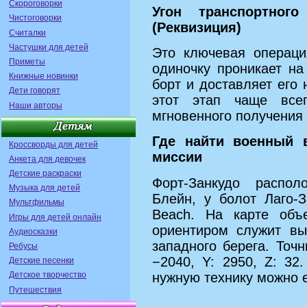
Скороговорки
Угон транспортног
Чистоговорки
(Реквизиция)
Считалки
Частушки для детей
Это ключевая операци
Приметы
одиночку проникает на
Книжные новинки
борт и доставляет его
Дети говорят
этот этап чаще всег
Наши авторы
мгновенного получения 
Где найти военный 
Кроссворды для детей
миссии
Анкета для девочек
Детские раскраски
Форт-Занкудо распол
Музыка для детей
Блейн, у болот Лаго-
Мультфильмы
Beach. На карте объ
Игры для детей онлайн
ориентиром служит вы
Аудиосказки
западного берега. Точ
Ребусы
−2040, Y: 2950, Z: 32
Детские песенки
Детское творчество
нужную технику можно е
Путешествия