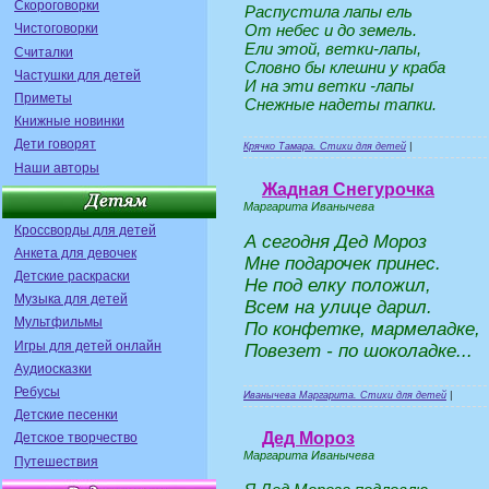
Скороговорки
Распустила лапы ель
От небес и до земель.
Чистоговорки
Ели этой, ветки-лапы,
Считалки
Словно бы клешни у краба
Частушки для детей
И на эти ветки -лапы
Приметы
Снежные надеты тапки.
Книжные новинки
Дети говорят
Крячко Тамара. Стихи для детей
|
Наши авторы
Жадная Снегурочка
Маргарита Иванычева
Кроссворды для детей
А сегодня Дед Мороз
Анкета для девочек
Мне подарочек принес.
Детские раскраски
Не под елку положил,
Музыка для детей
Всем на улице дарил.
Мультфильмы
По конфетке, мармеладке,
Игры для детей онлайн
Повезет - по шоколадке...
Аудиосказки
Ребусы
Иванычева Маргарита. Стихи для детей
|
Детские песенки
Дед Мороз
Детское творчество
Маргарита Иванычева
Путешествия