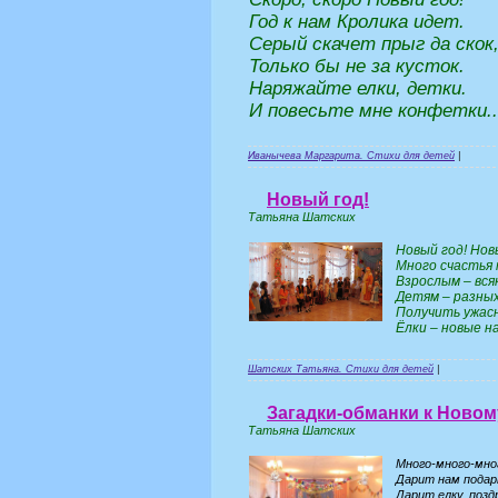
Год к нам Кролика идет.
Серый скачет прыг да скок
Только бы не за кусток.
Наряжайте елки, детки.
И повесьте мне конфетки..
Иванычева Маргарита. Стихи для детей
|
Новый год!
Татьяна Шатских
Новый год! Нов
Много счастья 
Взрослым – вся
Детям – разных
Получить ужас
Ёлки – новые на
Шатских Татьяна. Стихи для детей
|
Загадки-обманки к Новом
Татьяна Шатских
Много-много-мно
Дарит нам подар
Дарит елку, позд