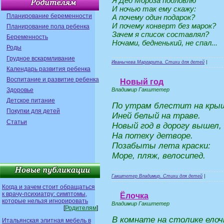
Я Дед Мороза подловлю
И ночью так ему скажу:
Планирование беременности
А почему один подарок?
И почему конверт без марок?
Планирование пола ребенка
Зачем я список составлял?
Беременность
Ночами, бедненький, не спал...
Роды
Грудное вскармливание
Иванычева Маргарита. Стихи для детей
|
Календарь развития ребенка
Воспитание и развитие ребенка
Новый год
Владимир Гакштетер
Здоровье
Детское питание
По утрам блестит на кры
Покупки для детей
Иней белый на траве.
Статьи
Новый год в дорогу вышел,
На потеху детворе.
Позабыты лета краски:
Море, пляж, велосипед.
Гакштетер Владимир. Стихи для детей
|
Когда и зачем стоит обращаться
к врачу-психиатру: симптомы,
Ёлочка
которые нельзя игнорировать
Владимир Гакштетер
[
Родителям
]
В комнате на столике елоч
Итальянская элитная мебель в