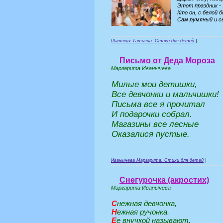
Этот праздник -
Кто он, с белой б
Сам румяный и се
Шатских Татьяна. Стихи для детей
|
Письмо от Деда Мороза
Маргарита Иванычева
Милые мои детишки,
Все девчонки и мальчишки!
Письма все я прочитал
И подарочки собрал.
Магазины все лесные
Оказалися пустые.
Иванычева Маргарита. Стихи для детей
|
Снегурочка (акростих)
Маргарита Иванычева
С
нежная девчонка,
Н
ежная ручонка.
Е
е внучкой называют,