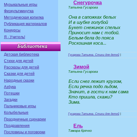
Снегурочка
Музыкальные игры
Татьяна Гусарова
Физкультминутка
Она в сапожках белых
Методическая копилка
И в шубке голубой
Публикация материалов
Букет снежинок спелых
Конкурсы
Приносит нам с тобой.
Я - Учитель!
Белым-бела до пояса
Роскошная коса...
Детская библиотека
Гусарова Татьяна. Стихи для детей
|
Стихи для детей
Зимой
Рассказы для детей
Татьяна Гусарова
Сказки для детей
Народные сказки
Если снег лежит кругом,
Если речка подо льдом,
Азбука
Значит, в гости к нам сама
Потешки
Кто пришла, скажи?
Загадки
Зима.
Пальчиковые игры
Колыбельные
Гусарова Татьяна. Стихи для детей
|
Праздничные сценарии
Ель
Поздравления
Тамара Крячко
Пословицы и поговорки