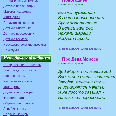
Новогоднее
Поделки своими руками
Татьяна Гусарова
Детские презентации
Математика детям
Елочка пушистая
В гости к нам пришла.
Учим буквы
Бусы золотистые
Послушный карандаш
В ветви заплела.
Детям о животных
Яркими шарами
Детям о профессиях
Радует народ...
Детям о космосе
Исследовательские проекты
Гусарова Татьяна. Стихи для детей
|
Почемучка
Про Деда Мороза
Татьяна Гусарова
Праздничные стенгазеты
Всё для детского сада
Дед Мороз под Новый год
Всё для школы
Все, что хочешь, принесет
Загадай желанья ты –
Расписание уроков
И исполнятся мечты.
Календари
Я не просто загадал -
Дидактические игры
На листах нарисовал...
Фланелеграф
Обучающие плакаты
Гусарова Татьяна. Стихи для детей
|
Атрибуты для игр
Подвижные игры