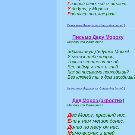
Г
лавной девочкой считают.
У
дедули, у Мороза
Р
одилась она, как роза.
Иванычева Маргарита. Стихи для детей
|
Письмо Деду Морозу
Маргарита Иванычева
Здравствуй Дедушка Мороз!
У меня к тебе вопрос,
Только честно отвечай,
Все пойму я, так и знай.
Как за письмами приходишь?
Без ключей ты в дом заходишь
Иванычева Маргарита. Стихи для детей
|
Дед Мороз (акростих)
Маргарита Иванычева
Д
ед Мороз, красный нос,
Е
ле к нам мешок донес,
Д
олго по лесу он нес.
М
имо елочек и елей