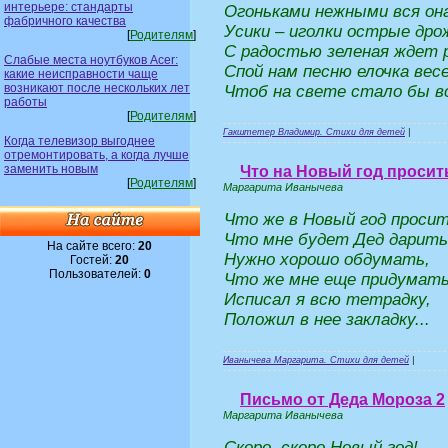
интерьере: стандарты
Огоньками нежными вся он
фабричного качества
Усики – иголки острые дро
[
Родителям
]
С радостью зеленая ждет 
Слабые места ноутбуков Acer:
Спой нам песню елочка весе
какие неисправности чаще
возникают после нескольких лет
Чтоб на свете стало бы вс
работы
[
Родителям
]
Гакштетер Владимир. Стихи для детей
|
Когда телевизор выгоднее
отремонтировать, а когда лучше
заменить новым
Что на Новый год просит
[
Родителям
]
Маргарита Иванычева
Что же в Новый год проси
Что мне будет Дед дарить
На сайте всего:
20
Нужно хорошо обдумать,
Гостей:
20
Пользователей:
0
Что же мне еще придумат
Исписал я всю тетрадку,
Положил в нее закладку...
Иванычева Маргарита. Стихи для детей
|
Письмо от Деда Мороза 2
Маргарита Иванычева
Скоро, скоро Новый год!