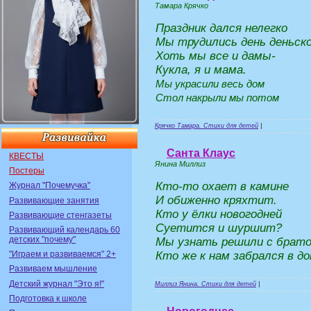
Тамара Крячко
Праздник дался нелегко
Мы трудились день деньско
Хоть мы все и дамы-
Кукла, я и мама.
Мы украсили весь дом
Стол накрыли мы потом
Крячко Тамара. Стихи для детей
|
Санта Клаус
КВЕСТЫ
Янина Миллиз
Постеры
Кто-то охает в камине
Журнал "Почемучка"
И обиженно кряхтит.
Развивающие занятия
Кто у ёлки новогодней
Развивающие стенгазеты
Суетится и шуршит?
Развивающий календарь 60
детских "почему"
Мы узнать решили с брато
Кто же к нам забрался в до
"Играем и развиваемся" 2+
Развиваем мышление
Детский журнал "Это я!"
Миллиз Янина. Стихи для детей
|
Подготовка к школе