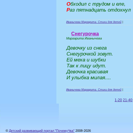
О
бходил с трудом и еле,
Р
аз пятнадцать отдохнул
Иванычева Маргарита. Стихи для детей
|
Снегурочка
Маргарита Иванычева
Девочку из снега
Снегурочкой зовут.
Ей меха и шубки
Так к лицу идут.
Девочка красивая
И улыбка милая....
Иванычева Маргарита. Стихи для детей
|
1-20
21-40
©
Детский развивающий портал "ПочемуЧка"
2008-2026