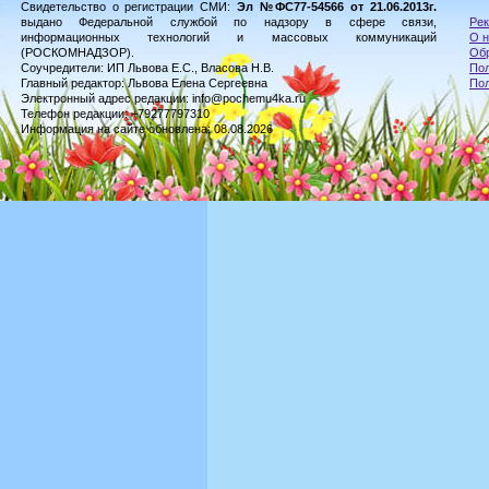
Свидетельство о регистрации СМИ:
Эл №ФС77-54566 от 21.06.2013г.
выдано Федеральной службой по надзору в сфере связи,
Рек
информационных технологий и массовых коммуникаций
О н
(РОСКОМНАДЗОР).
Обр
Соучредители: ИП Львова Е.С., Власова Н.В.
Пол
Главный редактор: Львова Елена Сергеевна
По
Электронный адрес редакции: info@pochemu4ka.ru
Телефон редакции: +79277797310
Информация на сайте обновлена: 08.08.2026