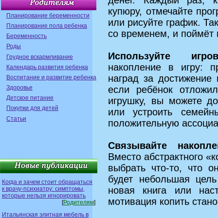
денег. Каждый раз, 
купюру, отмечайте про
Планирование беременности
или рисуйте график. Так
Планирование пола ребенка
со временем, и поймёт 
Беременность
Роды
Используйте игро
Грудное вскармливание
накопление в игру: п
Календарь развития ребенка
наград за достижение
Воспитание и развитие ребенка
Здоровье
если ребёнок отложи
Детское питание
игрушку, вы можете д
Покупки для детей
или устроить семейн
Статьи
положительную ассоциа
Связывайте накопл
Вместо абстрактного «к
выбрать что‑то, что о
будет небольшая цел
Когда и зачем стоит обращаться
новая книга или наст
к врачу-психиатру: симптомы,
которые нельзя игнорировать
мотивация копить стано
[
Родителям
]
Итальянская элитная мебель в