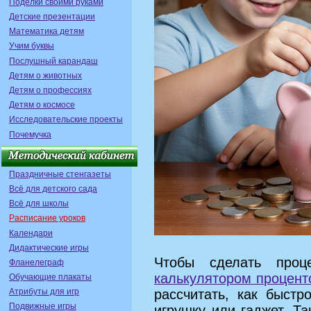
Поделки своими руками
Детские презентации
Математика детям
Учим буквы
Послушный карандаш
Детям о животных
Детям о профессиях
Детям о космосе
Исследовательские проекты
Почемучка
Праздничные стенгазеты
Всё для детского сада
Всё для школы
Расписание уроков
Календари
Дидактические игры
Чтобы сделать проце
Фланелеграф
калькулятором процент
Обучающие плакаты
Атрибуты для игр
рассчитать, как быст
Подвижные игры
игрушку или гаджет. Та