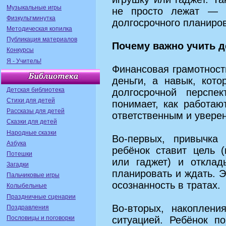
Музыкальные игры
не просто лежат — о
Физкультминутка
долгосрочного планиро
Методическая копилка
Публикация материалов
Почему важно учить д
Конкурсы
Я - Учитель!
Финансовая грамотност
деньги, а навык, кот
Детская библиотека
долгосрочной перспе
Стихи для детей
понимает, как работаю
Рассказы для детей
ответственным и увере
Сказки для детей
Народные сказки
Во‑первых, привычка 
Азбука
ребёнок ставит цель 
Потешки
или гаджет) и отклад
Загадки
планировать и ждать. Э
Пальчиковые игры
осознанность в тратах.
Колыбельные
Праздничные сценарии
Во‑вторых, накоплен
Поздравления
Пословицы и поговорки
ситуацией. Ребёнок п