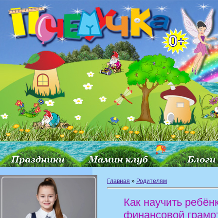
Главная
»
Родителям
Как научить ребён
финансовой грамо