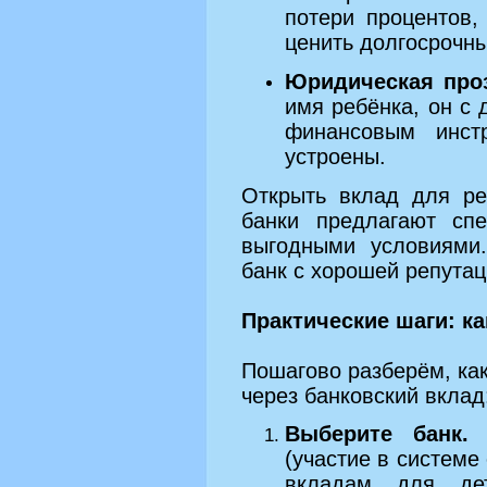
потери процентов,
ценить долгосрочн
Юридическая проз
имя ребёнка, он с
финансовым инст
устроены.
Открыть вклад для ре
банки предлагают сп
выгодными условиями
банк с хорошей репута
Практические шаги: к
Пошагово разберём, как
через банковский вклад
Выберите банк.
О
(участие в системе
вкладам для де