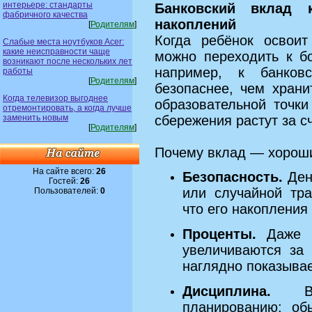
интерьере: стандарты
Банковский вклад 
фабричного качества
накоплений
[
Родителям
]
Когда ребёнок освоит
Слабые места ноутбуков Acer:
какие неисправности чаще
можно переходить к б
возникают после нескольких лет
например, к банков
работы
[
Родителям
]
безопаснее, чем храни
Когда телевизор выгоднее
образовательной точки
отремонтировать, а когда лучше
заменить новым
сбережения растут за с
[
Родителям
]
Почему вклад — хорош
На сайте всего:
26
Безопасность.
Ден
Гостей:
26
или случайной тра
Пользователей:
0
что его накопления
Проценты.
Даже н
увеличиваются за 
наглядно показывает
Дисциплина.
Вкл
планированию: об