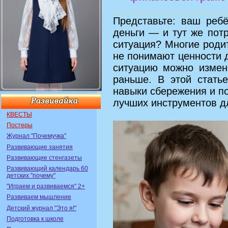
Представьте: ваш реб
деньги — и тут же пот
ситуация? Многие родит
не понимают ценности д
ситуацию можно измен
раньше. В этой стать
навыки сбережения и п
лучших инструментов дл
КВЕСТЫ
Постеры
Журнал "Почемучка"
Развивающие занятия
Развивающие стенгазеты
Развивающий календарь 60
детских "почему"
"Играем и развиваемся" 2+
Развиваем мышление
Детский журнал "Это я!"
Подготовка к школе