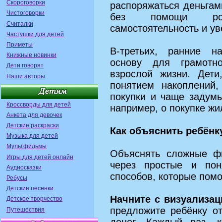
Скороговорки
распоряжаться деньгам
Чистоговорки
без помощи род
Считалки
самостоятельность и ув
Частушки для детей
Приметы
В‑третьих, ранние н
Книжные новинки
основу для грамотн
Дети говорят
взрослой жизни. Дети
Наши авторы
понятием накоплений
покупки и чаще задум
Кроссворды для детей
например, о покупке жи
Анкета для девочек
Детские раскраски
Как объяснить ребёнк
Музыка для детей
Мультфильмы
Объяснять сложные ф
Игры для детей онлайн
через простые и пон
Аудиосказки
способов, которые помо
Ребусы
Детские песенки
Начните с визуализац
Детское творчество
предложите ребёнку о
Путешествия