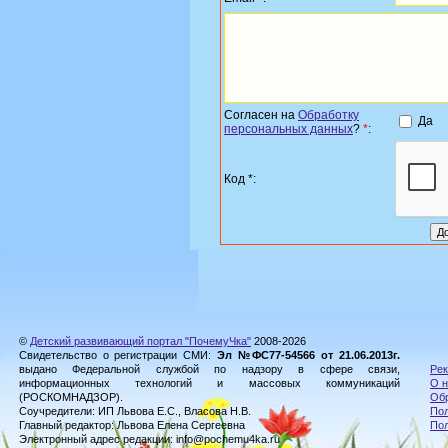
Согласен на
Обработку
Да
персональных данных
?
*
:
Код *:
©
Детский развивающий портал "ПочемуЧка"
2008-2026
Свидетельство о регистрации СМИ:
Эл №ФС77-54566 от 21.06.2013г.
выдано Федеральной службой по надзору в сфере связи,
Рек
информационных технологий и массовых коммуникаций
О н
(РОСКОМНАДЗОР).
Обр
Соучредители: ИП Львова Е.С., Власова Н.В.
Пол
Главный редактор: Львова Елена Сергеевна
По
Электронный адрес редакции: info@pochemu4ka.ru