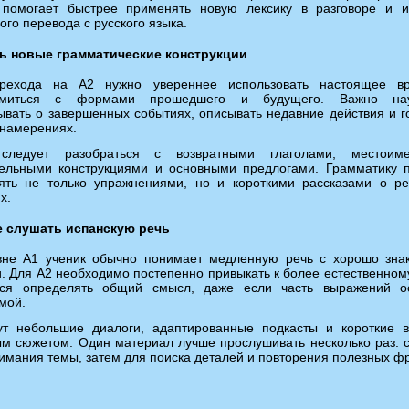
 помогает быстрее применять новую лексику в разговоре и и
ого перевода с русского языка.
ь новые грамматические конструкции
рехода на A2 нужно увереннее использовать настоящее в
омиться с формами прошедшего и будущего. Важно нау
ывать о завершенных событиях, описывать недавние действия и г
 намерениях.
следует разобраться с возвратными глаголами, местоиме
тельными конструкциями и основными предлогами. Грамматику 
лять не только упражнениями, но и короткими рассказами о р
х.
 слушать испанскую речь
вне A1 ученик обычно понимает медленную речь с хорошо зн
. Для A2 необходимо постепенно привыкать к более естественном
ься определять общий смысл, даже если часть выражений ос
мой.
ут небольшие диалоги, адаптированные подкасты и короткие 
м сюжетом. Один материал лучше прослушивать несколько раз: 
имания темы, затем для поиска деталей и повторения полезных фр