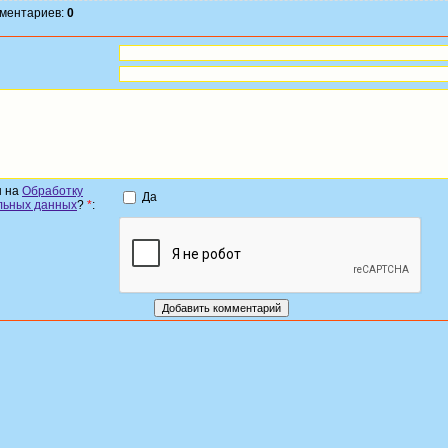
мментариев:
0
н на
Обработку
Да
льных данных
?
*
: