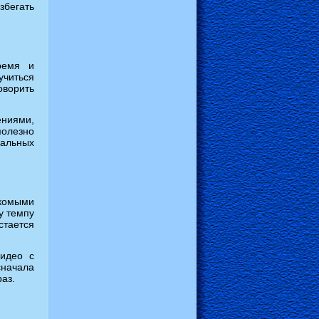
збегать
ремя и
читься
оворить
ниями,
полезно
еальных
акомыми
у темпу
тается
видео с
сначала
аз.