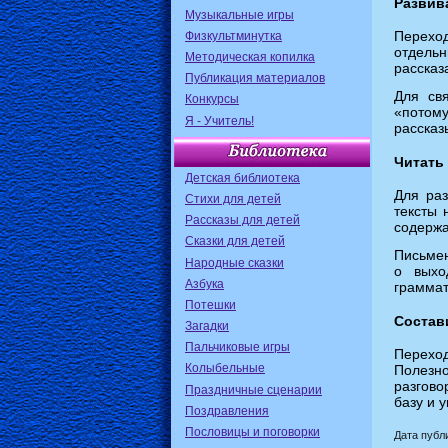
Развив
Музыкальные игры
Переход
Физкультминутка
отдель
Методическая копилка
рассказ
Публикация материалов
Для св
Конкурсы
«потом
Я - Учитель!
рассказ
Читать
Детская библиотека
Для раз
Стихи для детей
тексты 
Рассказы для детей
содержа
Сказки для детей
Письмен
Народные сказки
о выхо
Азбука
граммат
Потешки
Состав
Загадки
Пальчиковые игры
Переход
Колыбельные
Полезно
разгово
Праздничные сценарии
базу и 
Поздравления
Пословицы и поговорки
Дата публи