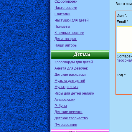
Скороговорки
Всего ко
Чистоговорки
Считалки
Имя *:
Частушки для детей
Email *:
Приметы
Книжные новинки
Дети говорят
Наши авторы
Согласе
персона
Кроссворды для детей
Анкета для девочек
Детские раскраски
Код *:
Музыка для детей
Мультфильмы
Игры для детей онлайн
Аудиосказки
Ребусы
Детские песенки
Детское творчество
Путешествия