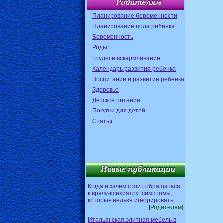
Планирование беременности
Планирование пола ребенка
Беременность
Роды
Грудное вскармливание
Календарь развития ребенка
Воспитание и развитие ребенка
Здоровье
Детское питание
Покупки для детей
Статьи
Когда и зачем стоит обращаться
к врачу-психиатру: симптомы,
которые нельзя игнорировать
[
Родителям
]
Итальянская элитная мебель в