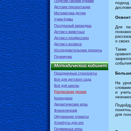
Поделки своими руками
подход
Детские презентации
дословн
Математика детям
Освоит
Учим буквы
Послушный карандаш
Для пе
познак
Детям о животных
рассказ
Детям о профессиях
о своих
Детям о космосе
Также 
Исследовательские проекты
сравни
Почемучка
закреп
события
Больше
Праздничные стенгазеты
Всё для детского сада
На уро
Всё для школы
словами
и учит
Расписание уроков
незнако
Календари
Дидактические игры
Подойд
понятны
Фланелеграф
для пон
Обучающие плакаты
Атрибуты для игр
Подвижные игры