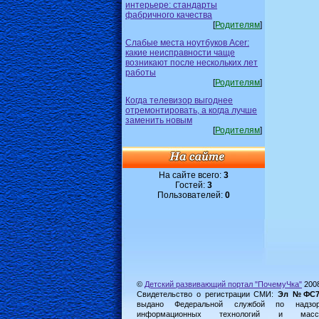
интерьере: стандарты
фабричного качества
[
Родителям
]
Слабые места ноутбуков Acer:
какие неисправности чаще
возникают после нескольких лет
работы
[
Родителям
]
Когда телевизор выгоднее
отремонтировать, а когда лучше
заменить новым
[
Родителям
]
На сайте всего:
3
Гостей:
3
Пользователей:
0
©
Детский развивающий портал "ПочемуЧка"
200
Свидетельство о регистрации СМИ:
Эл №ФС77-
выдано Федеральной службой по надз
информационных технологий и масс