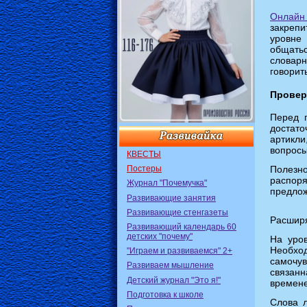
Онлайн
закрепи
уровне
общать
словар
говорит
Провер
Перед 
достато
артикли
вопросы
КВЕСТЫ
Постеры
Полезно
распор
Журнал "Почемучка"
предлож
Развивающие занятия
Развивающие стенгазеты
Расширя
Развивающий календарь 60
детских "почему"
На уров
Необхо
"Играем и развиваемся" 2+
самочу
Развиваем мышление
связан
Детский журнал "Это я!"
времен
Подготовка к школе
Слова 