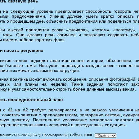
ать связную речь
 на следующий уровень предполагает способность говорить не
ными предложениями. Ученик должен уметь кратко описать п
ать о прошедшем дне, объяснить предпочтения или поделиться пл
язи мыслей пригодятся слова «сначала», «потом», «поэтому»,
у что». Они делают речь логичнее и позволяют создавать не
ы вместо набора коротких фраз.
 и писать регулярно
вития чтения подходят адаптированные истории, объявления, п
на бытовые темы. Не нужно переводить каждое слово: важнее п
ние и замечать знакомые конструкции.
ная практика может включать сообщения, описания фотографий, 
дных или планы на неделю. Такие задания помогают закр
ику и учат самостоятельно строить более длинные высказывания.
ить последовательный план
 с A1 на A2 требует регулярности, а не резкого увеличения на
 сочетать занятия с преподавателем, повторение лексики, аудиро
рную практику. Постепенное усложнение материала помогает у
увереннее использовать испанский в повседневных ситуациях.
кации: 24.06.2026 (15:42)| Просмотров:
62
| Рейтинг:
0.0
/
0
|