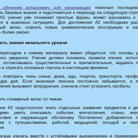
 обучение испанскому для начинающих
помогает последова
ть базовые знания и подготовиться к переходу на следующую ступ
 A1 ученик уже понимает простые фразы, может рассказать о
ся в знакомых ситуациях. Для достижения A2 необходимо ра
ный запас, освоить новые грамматические конструкции и на
ь более связно.
ить знания начального уровня
переходом к новому материалу важно убедиться, что основы 
чно уверенно. Ученик должен понимать правила чтения, испол
, согласовывать существительные и прилагательные, задавать 
 и спрягать основные глаголы в настоящем времени.
 повторить темы семьи, дома, еды, покупок, транспорта, проф
ядка дня. Если знакомая лексика постоянно забывается, а 
ения вызывают затруднения, сначала стоит устранить пробелы.
ть словарный запас по темам
не A2 недостаточно знать отдельные названия предметов и де
димо уметь описывать события, впечатления, планы, внеш
вствие и окружающую обстановку. Постепенно добавляется л
ная с путешествиями, работой, медициной, погодой и сво
ем.
лучше изучать вместе с устойчивыми выражениями и примерами