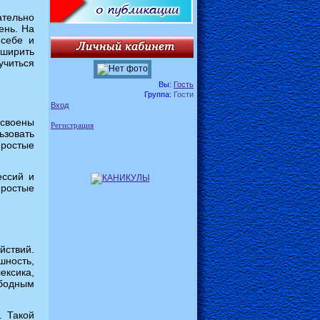
тельно
ень. На
 себе и
сширить
учиться
Вы:
Гость
Группа:
Гости
Вход
усвоены
Регистрация
ьзовать
простые
ессий и
простые
йствий.
ность,
ексика,
бодным
. Такой