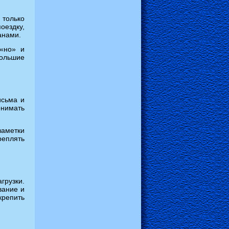
 только
оездку,
анами.
 «но» и
большие
исьма и
онимать
заметки
еплять
грузки.
вание и
крепить