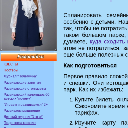
Спланировать семей
особенно с детьми. На
так, чтобы не потратит
таком большом парке,
думаете,
куда сходить
этом не потратиться, 
еще больше полезных с
КВЕСТЫ
Как подготовиться
Постеры
Первое правило спокой
Журнал "Почемучка"
и спешки. Они истощаю
Развивающие занятия
парк. Как их избежать:
Развивающие стенгазеты
Развивающий календарь 60
Купите билеты онл
детских "почему"
"Играем и развиваемся" 2+
Сэкономите время н
Развиваем мышление
тарифах.
Детский журнал "Это я!"
Изучите карту па
Подготовка к школе