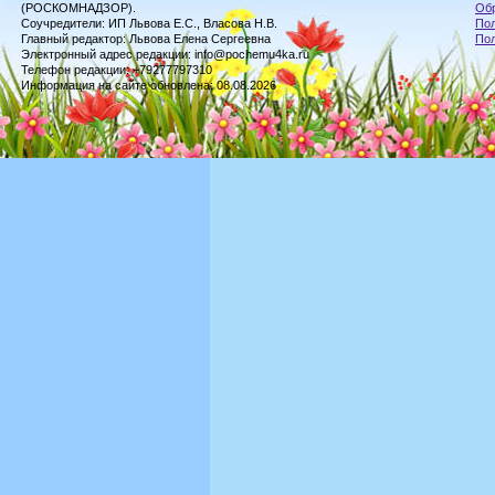
(РОСКОМНАДЗОР).
Обр
Соучредители: ИП Львова Е.С., Власова Н.В.
Пол
Главный редактор: Львова Елена Сергеевна
По
Электронный адрес редакции: info@pochemu4ka.ru
Телефон редакции: +79277797310
Информация на сайте обновлена: 08.08.2026