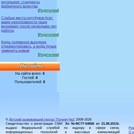
интерьере: стандарты
фабричного качества
[
Родителям
]
Слабые места ноутбуков Acer:
какие неисправности чаще
возникают после нескольких лет
работы
[
Родителям
]
Когда телевизор выгоднее
отремонтировать, а когда лучше
заменить новым
[
Родителям
]
На сайте всего:
4
Гостей:
4
Пользователей:
0
©
Детский развивающий портал "ПочемуЧка"
2008-2026
Свидетельство о регистрации СМИ:
Эл №ФС77-54566 от 21.06.2013г.
выдано Федеральной службой по надзору в сфере связи,
Рек
информационных технологий и массовых коммуникаций
О н