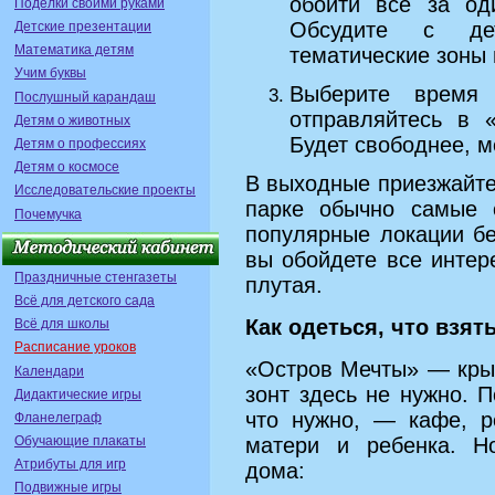
обойти все за од
Поделки своими руками
Обсудите с де
Детские презентации
Математика детям
тематические зоны 
Учим буквы
Выберите время
Послушный карандаш
отправляйтесь в 
Детям о животных
Будет свободнее, м
Детям о профессиях
Детям о космосе
В выходные приезжайте
Исследовательские проекты
парке обычно самые с
Почемучка
популярные локации б
вы обойдете все интер
Праздничные стенгазеты
плутая.
Всё для детского сада
Как одеться, что взят
Всё для школы
Расписание уроков
«Остров Мечты» — крыт
Календари
зонт здесь не нужно. 
Дидактические игры
что нужно, — кафе, р
Фланелеграф
Обучающие плакаты
матери и ребенка. Но
Атрибуты для игр
дома:
Подвижные игры