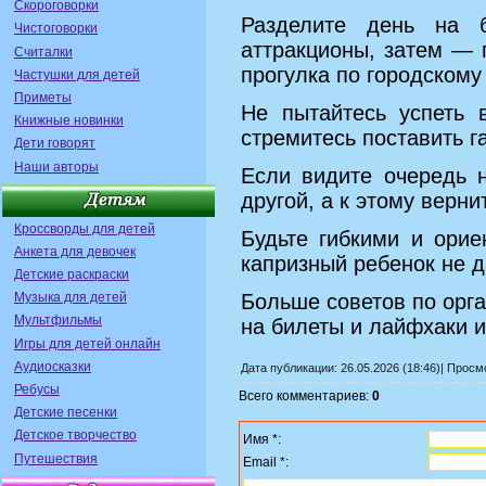
Скороговорки
Разделите день на 
Чистоговорки
аттракционы, затем — 
Считалки
прогулка по городскому
Частушки для детей
Приметы
Не пытайтесь успеть 
Книжные новинки
стремитесь поставить га
Дети говорят
Наши авторы
Если видите очередь н
другой, а к этому верни
Кроссворды для детей
Будьте гибкими и орие
Анкета для девочек
капризный ребенок не д
Детские раскраски
Больше советов по орга
Музыка для детей
Мультфильмы
на билеты и лайфхаки и
Игры для детей онлайн
Аудиосказки
Дата публикации: 26.05.2026 (18:46)| Прос
Ребусы
Всего комментариев:
0
Детские песенки
Детское творчество
Имя *:
Путешествия
Email *: