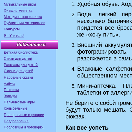
Удобная обувь. Ход
Музыкальные игры
Физкультминутка
Вода, легкий пер
Методическая копилка
несколько батончи
Публикация материалов
придется все брос
Конкурсы
же «хочу пить».
Я - Учитель!
Внешний аккумулят
фотографироват
Детская библиотека
разряжается в сам
Стихи для детей
Рассказы для детей
Влажные салфетки,
Сказки для детей
общественном мест
Народные сказки
Азбука
Мини-аптечка. Пл
Потешки
таблетки от аллерг
Загадки
Не берите с собой гром
Пальчиковые игры
будут только мешать. 
Колыбельные
Праздничные сценарии
рюкзак.
Поздравления
Как все успеть
Пословицы и поговорки