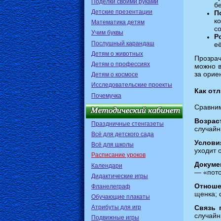
Поделки своими руками
б
Детские презентации
П
к
Математика детям
с
Учим буквы
Р
Послушный карандаш
её
Детям о животных
Прозра
Детям о профессиях
можно в
за орие
Детям о космосе
Исследовательские проекты
Как от
Почемучка
Сравним
Возрас
Праздничные стенгазеты
случайн
Всё для детского сада
Услови
Всё для школы
уходит о
Расписание уроков
Докуме
Календари
— «пото
Дидактические игры
Отноше
Фланелеграф
щенка; 
Обучающие плакаты
Атрибуты для игр
Связь 
случайн
Подвижные игры