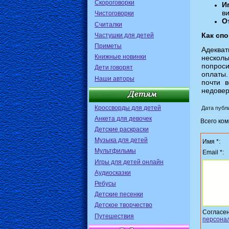
Скороговорки
И
в
Чистоговорки
О
Считалки
Как сп
Частушки для детей
Приметы
Адекват
Книжные новинки
несколь
попроси
Дети говорят
оплаты.
Наши авторы
почти 
недовер
Кроссворды для детей
Дата публи
Анкета для девочек
Всего ко
Детские раскраски
Музыка для детей
Имя *:
Мультфильмы
Email *:
Игры для детей онлайн
Аудиосказки
Ребусы
Детские песенки
Детское творчество
Согласе
Путешествия
персона