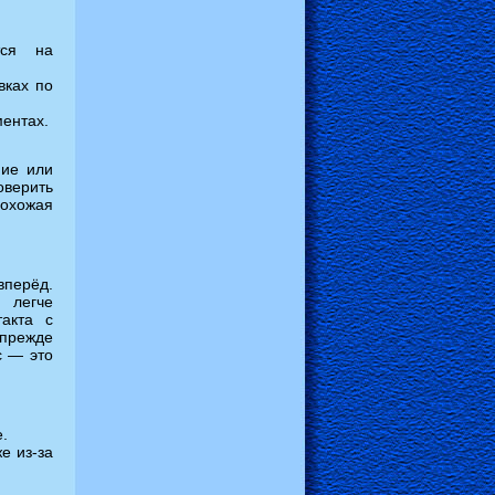
тся на
вках по
ментах.
ние или
верить
похожая
вперёд.
 легче
такта с
 прежде
с — это
.
е из-за