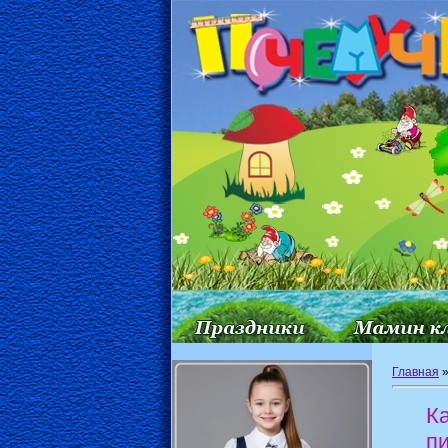
Главная
К
п