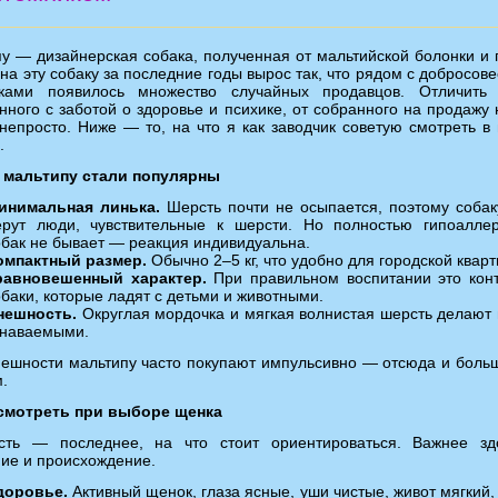
у — дизайнерская собака, полученная от мальтийской болонки и 
 на эту собаку за последние годы вырос так, что рядом с добросов
иками появилось множество случайных продавцов. Отличить 
ного с заботой о здоровье и психике, от собранного на продажу 
непросто. Ниже — то, на что я как заводчик советую смотреть в
.
 мальтипу стали популярны
инимальная линька.
Шерсть почти не осыпается, поэтому собак
ерут люди, чувствительные к шерсти. Но полностью гипоалле
обак не бывает — реакция индивидуальна.
омпактный размер.
Обычно 2–5 кг, что удобно для городской кварт
равновешенный характер.
При правильном воспитании это кон
обаки, которые ладят с детьми и животными.
нешность.
Округлая мордочка и мягкая волнистая шерсть делают
знаваемыми.
нешности мальтипу часто покупают импульсивно — отсюда и боль
.
 смотреть при выборе щенка
сть — последнее, на что стоит ориентироваться. Важнее зд
ие и происхождение.
доровье.
Активный щенок, глаза ясные, уши чистые, живот мягкий,