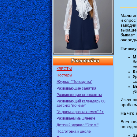
Мальтип
и спрос
заводч
выращен
бывает 
очередь
Почему
М
б
с
КВЕСТЫ
К
Постеры
У
с
Журнал "Почемучка"
В
Развивающие занятия
у
Развивающие стенгазеты
Из-за в
Развивающий календарь 60
проблем
детских "почему"
"Играем и развиваемся" 2+
На что
Развиваем мышление
Внешно
Детский журнал "Это я!"
поведен
Подготовка к школе
З