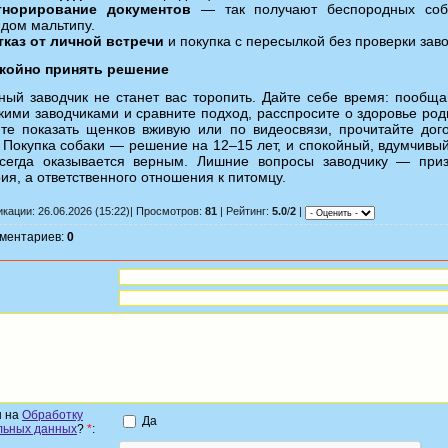
гнорирование документов
— так получают беспородных соб
идом мальтипу.
тказ от личной встречи
и покупка с пересылкой без проверки заво
окойно принять решение
ный заводчик не станет вас торопить. Дайте себе время: пообща
кими заводчиками и сравните подход, расспросите о здоровье род
те показать щенков вживую или по видеосвязи, прочитайте дог
 Покупка собаки — решение на 12–15 лет, и спокойный, вдумчивы
всегда оказывается верным. Лишние вопросы заводчику — при
ия, а ответственного отношения к питомцу.
кации: 26.06.2026 (15:22)| Просмотров:
81
| Рейтинг:
5.0
/
2
|
мментариев:
0
н на
Обработку
Да
льных данных
?
*
: