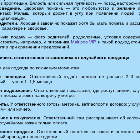
ез проплешин. Вялость или сильная пугливость — повод насторожит
оведение.
Здоровая психика — это любопытство и желание и
онтакт. Малыш, который дрожит в углу при появлении людей, 
оциализации.
одители.
Хороший заводчик покажет хотя бы мать помёта и расс
 характере и здоровье.
чную подачу — фото родителей, родословные, условия содер
стретить, например, у питомника
Maltipoo VIP
, и такой подход сто
нтир при сравнении предложений.
личить ответственного заводчика от случайного продавца
 два подхода по ключевым моментам.
т передачи.
Ответственный отдаёт щенков не раньше 2–3 ме
ый — уже в 1–1,5 месяца.
я содержания.
Ответственный показывает, где растут щенки; сл
т показа и зовёт на встречу у метро.
нты.
У ответственного готовы метрика, ветпаспорт и договор; у слу
м» или ничего.
ние к покупателю.
Ответственный сам расспрашивает об услов
случайному важна только оплата.
после продажи.
Ответственный остаётся на связи и помогает с
ый пропадает после сделки.