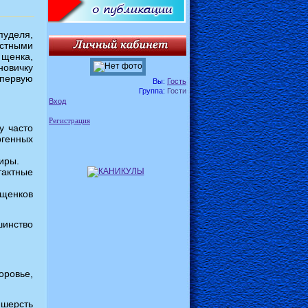
пуделя,
естными
щенка,
новичку
 первую
Вы:
Гость
Группа:
Гости
Вход
Регистрация
у часто
ргенных
иры.
тактные
 щенков
шинство
оровье,
 шерсть