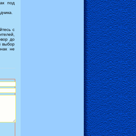
ак под
дчика.
йтесь с
ителей,
овор до
й выбор
знак не