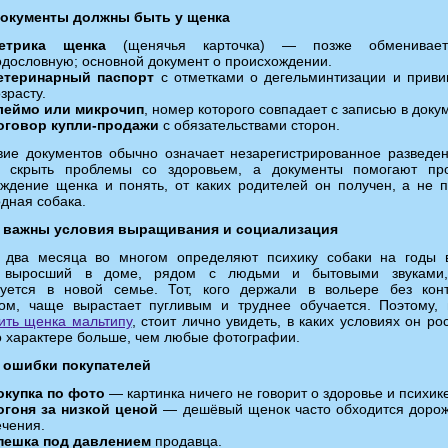
документы должны быть у щенка
етрика щенка
(щенячья карточка) — позже обменивае
одословную; основной документ о происхождении.
етеринарный паспорт
с отметками о дегельминтизации и приви
зрасту.
леймо или микрочип
, номер которого совпадает с записью в доку
оговор купли-продажи
с обязательствами сторон.
вие документов обычно означает незарегистрированное разведе
у скрыть проблемы со здоровьем, а документы помогают про
ждение щенка и понять, от каких родителей он получен, а не 
дная собака.
 важны условия выращивания и социализация
 два месяца во многом определяют психику собаки на годы 
 выросший в доме, рядом с людьми и бытовыми звуками,
руется в новой семье. Тот, кого держали в вольере без кон
ком, чаще вырастает пугливым и труднее обучается. Поэтому,
ить щенка мальтипу
, стоит лично увидеть, в каких условиях он ро
о характере больше, чем любые фотографии.
 ошибки покупателей
окупка по фото
— картинка ничего не говорит о здоровье и психике
огоня за низкой ценой
— дешёвый щенок часто обходится дорож
ечения.
пешка под давлением
продавца.