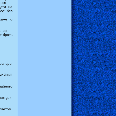
ься.
дти на
рос без
кажет о
жания —
ит брать
сяцев,
учайный
чайного
иях для
оветом;