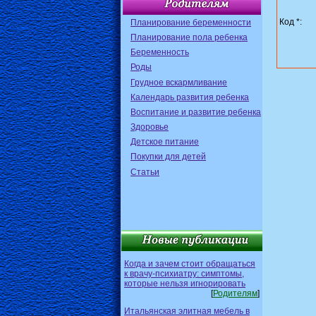
Код *:
Планирование беременности
Планирование пола ребенка
Беременность
Роды
Грудное вскармливание
Календарь развития ребенка
Воспитание и развитие ребенка
Здоровье
Детское питание
Покупки для детей
Статьи
Когда и зачем стоит обращаться
к врачу-психиатру: симптомы,
которые нельзя игнорировать
[
Родителям
]
Итальянская элитная мебель в