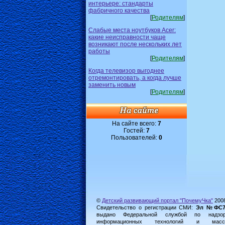
интерьере: стандарты
фабричного качества
[
Родителям
]
Слабые места ноутбуков Acer:
какие неисправности чаще
возникают после нескольких лет
работы
[
Родителям
]
Когда телевизор выгоднее
отремонтировать, а когда лучше
заменить новым
[
Родителям
]
На сайте всего:
7
Гостей:
7
Пользователей:
0
©
Детский развивающий портал "ПочемуЧка"
200
Свидетельство о регистрации СМИ:
Эл №ФС77-
выдано Федеральной службой по надз
информационных технологий и масс