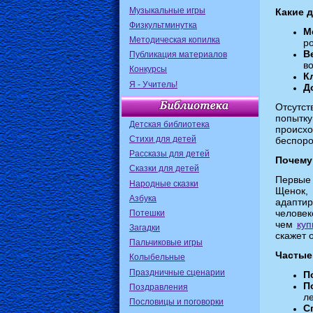
Музыкальные игры
Какие 
Физкультминутка
М
Методическая копилка
р
В
Публикация материалов
во
Конкурсы
К
Я - Учитель!
Д
Отсутст
попытк
Детская библиотека
происхо
Стихи для детей
беспоро
Рассказы для детей
Почему
Сказки для детей
Первые
Народные сказки
Щенок,
Азбука
адапти
челове
Потешки
чем
куп
Загадки
скажет 
Пальчиковые игры
Частые
Колыбельные
Праздничные сценарии
П
П
Поздравления
л
Пословицы и поговорки
С