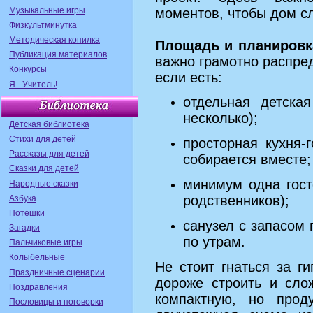
Музыкальные игры
моментов, чтобы дом сл
Физкультминутка
Методическая копилка
Площадь и планировк
Публикация материалов
важно грамотно распре
Конкурсы
если есть:
Я - Учитель!
отдельная детска
несколько);
Детская библиотека
Стихи для детей
просторная кухня‑
Рассказы для детей
собирается вместе;
Сказки для детей
минимум одна гост
Народные сказки
родственников);
Азбука
Потешки
санузел с запасом
Загадки
по утрам.
Пальчиковые игры
Колыбельные
Не стоит гнаться за г
Праздничные сценарии
дороже строить и сло
Поздравления
компактную, но прод
Пословицы и поговорки