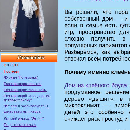
Вы решили, что пора 
собственный дом — и 
если в семье есть дет
игр, пространство дл
сложно получить в
популярных вариантов 
Разберёмся, как выбр
отвечал всем потребно
КВЕСТЫ
Почему именно клеён
Постеры
Журнал "Почемучка"
Развивающие занятия
Дом из клеёного бруса
—
Развивающие стенгазеты
продуманное решение
Развивающий календарь 60
дерево «дышит»: в 
детских "почему"
микроклимат — зимой
"Играем и развиваемся" 2+
детей это особенно 
Развиваем мышление
снижает риск простуд и
Детский журнал "Это я!"
Подготовка к школе