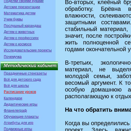
Поделки своими руками
Во‑вторых, клеёный бр
Детские презентации
обработку. Брёвна 
Математика детям
влажности, склеивают
Учим буквы
защитными составами
Послушный карандаш
стабильный материал, 
Детям о животных
значит, после постройк
Детям о профессиях
жить полноценной с
Детям о космосе
годами окончательной у
Исследовательские проекты
Почемучка
В‑третьих, экологи
материал, не выдел
Праздничные стенгазеты
молодой семьи, забо
Всё для детского сада
весомый аргумент. К т
Всё для школы
особую домашнюю а
Расписание уроков
располагающую к отдых
Календари
Дидактические игры
На что обратить вним
Фланелеграф
Обучающие плакаты
Когда вы определились
Атрибуты для игр
проект. Здесь важн
Подвижные игры