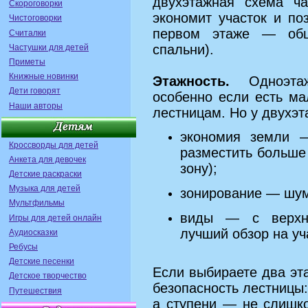
двухэтажная схема ча
Скороговорки
экономит участок и по
Чистоговорки
первом этаже — об
Считалки
спальни).
Частушки для детей
Приметы
Книжные новинки
Этажность.
Одноэтаж
Дети говорят
особенно если есть ма
Наши авторы
лестницам. Но у двухэт
экономия земли 
Кроссворды для детей
разместить больше 
Анкета для девочек
зону);
Детские раскраски
Музыка для детей
зонирование — шумн
Мультфильмы
виды — с верхне
Игры для детей онлайн
лучший обзор на уч
Аудиосказки
Ребусы
Детские песенки
Если выбираете два эт
Детское творчество
безопасность лестницы
Путешествия
а ступени — не слишк