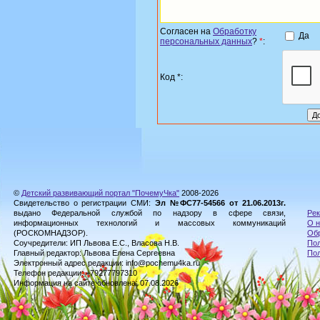
Согласен на
Обработку
Да
персональных данных
?
*
:
Код *:
©
Детский развивающий портал "ПочемуЧка"
2008-2026
Свидетельство о регистрации СМИ:
Эл №ФС77-54566 от 21.06.2013г.
выдано Федеральной службой по надзору в сфере связи,
Рек
информационных технологий и массовых коммуникаций
О н
(РОСКОМНАДЗОР).
Обр
Соучредители: ИП Львова Е.С., Власова Н.В.
Пол
Главный редактор: Львова Елена Сергеевна
По
Электронный адрес редакции: info@pochemu4ka.ru
Телефон редакции: +79277797310
Информация на сайте обновлена: 07.08.2026