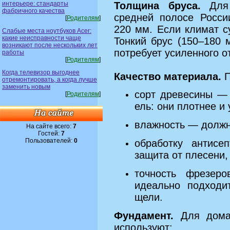
интерьере: стандарты
Толщина бруса.
Для 
фабричного качества
средней полосе Росс
[
Родителям
]
220 мм. Если климат с
Слабые места ноутбуков Acer:
какие неисправности чаще
Тонкий брус (150–180 
возникают после нескольких лет
потребует усиленного о
работы
[
Родителям
]
Когда телевизор выгоднее
Качество материала.
П
отремонтировать, а когда лучше
заменить новым
сорт древесины — 
[
Родителям
]
ель: они плотнее и 
влажность — должн
На сайте всего:
7
Гостей:
7
Пользователей:
0
обработку антисе
защита от плесени,
точность фрезе
идеально подходит
щели.
Фундамент.
Для дома 
используют: