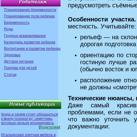
предусмотреть съёмные
Планирование беременности
Планирование пола ребенка
Особенности участка.
Беременность
местность. Учитывайте:
Роды
Грудное вскармливание
рельеф — на склон
Календарь развития ребенка
дорогая подготовк
Воспитание и развитие ребенка
ориентацию по сто
Здоровье
гостиную лучше ра
Детское питание
Покупки для детей
(обычно восток и юг
Статьи
расположение отно
не должны «смотрет
Технические нюансы, 
Даже самый красив
проблемами, если не о
Когда и зачем стоит обращаться
что важно уточнить 
к врачу-психиатру: симптомы,
которые нельзя игнорировать
документации:
[
Родителям
]
Итальянская элитная мебель в