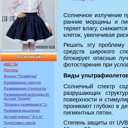
Солнечное излучение п
ранние морщины и пи
теряет влагу, снижаетс
клеток, увеличивая рис
Решить эту проблему 
средств широкого сп
блокирует опасные лу
фотостарение при услов
КВЕСТЫ
Постеры
Виды ультрафиолетов
Журнал "Почемучка"
Развивающие занятия
Солнечный спектр со
Развивающие стенгазеты
разрушающих структу
Развивающий календарь 60
поверхности и стимули
детских "почему"
"Играем и развиваемся" 2+
проникают глубоко в д
Развиваем мышление
пигментных пятен.
Детский журнал "Это я!"
Степень защиты от UVB
Подготовка к школе