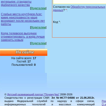
интерьере: стандарты
фабричного качества
Согласен на
Обработку персональных
[
Родителям
]
данных
?
*
:
Слабые места ноутбуков Acer:
какие неисправности чаще
возникают после нескольких лет
Код *:
работы
[
Родителям
]
Когда телевизор выгоднее
отремонтировать, а когда лучше
заменить новым
[
Родителям
]
На сайте всего:
17
Гостей:
17
Пользователей:
0
©
Детский развивающий портал "ПочемуЧка"
2008-2026
Свидетельство о регистрации СМИ:
Эл №ФС77-54566 от 21.06.2013г.
выдано Федеральной службой по надзору в сфере связи,
Рек
информационных технологий и массовых коммуникаций
О н