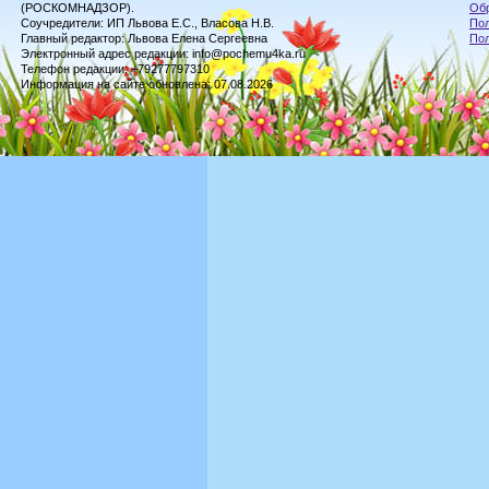
(РОСКОМНАДЗОР).
Обр
Соучредители: ИП Львова Е.С., Власова Н.В.
Пол
Главный редактор: Львова Елена Сергеевна
По
Электронный адрес редакции: info@pochemu4ka.ru
Телефон редакции: +79277797310
Информация на сайте обновлена: 07.08.2026