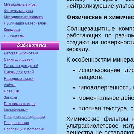
Музыкальные игры
нейтрализующие ультр
Физкультминутка
Физические и химичес
Методическая копилка
Публикация материалов
Солнцезащитные комп
Конкурсы
работающих по разном
Я - Учитель!
создают на поверхност
зеркалу.
Детская библиотека
К особенностям минера
Стихи для детей
Рассказы для детей
использование ди
Сказки для детей
веществ;
Народные сказки
Азбука
гипоаллергенность 
Потешки
моментальное дейст
Загадки
Пальчиковые игры
плотная текстура, 
Колыбельные
Праздничные сценарии
Химические фильтры 
Поздравления
ультрафиолетовое изл
Пословицы и поговорки
вещества не оставляют