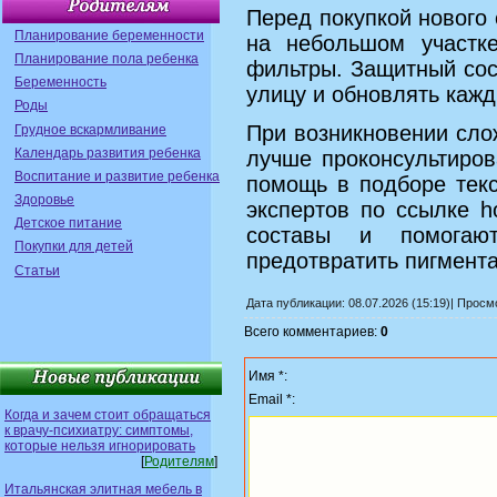
Перед покупкой нового
Планирование беременности
на небольшом участке
Планирование пола ребенка
фильтры. Защитный сос
Беременность
улицу и обновлять кажд
Роды
При возникновении сло
Грудное вскармливание
Календарь развития ребенка
лучше проконсультиров
Воспитание и развитие ребенка
помощь в подборе текс
Здоровье
экспертов по ссылке h
Детское питание
составы и помогаю
Покупки для детей
предотвратить пигмент
Статьи
Дата публикации: 08.07.2026 (15:19)| Прос
Всего комментариев:
0
Имя *:
Email *:
Когда и зачем стоит обращаться
к врачу-психиатру: симптомы,
которые нельзя игнорировать
[
Родителям
]
Итальянская элитная мебель в