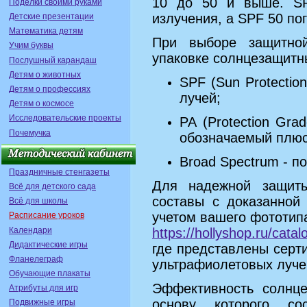
10 до 50 и выше. SP
Поделки своими руками
излучения, а SPF 50 по
Детские презентации
Математика детям
При выборе защитной
Учим буквы
упаковке солнцезащитн
Послушный карандаш
Детям о животных
SPF (Sun Protectio
Детям о профессиях
лучей;
Детям о космосе
Исследовательские проекты
PA (Protection Gra
Почемучка
обозначаемый плюс
Broad Spectrum - п
Праздничные стенгазеты
Для надежной защиты
Всё для детского сада
составы с доказанной
Всё для школы
учетом вашего фототип
Расписание уроков
Календари
https://hollyshop.ru/cat
Дидактические игры
где представлены серт
Фланелеграф
ультрафиолетовых лучей
Обучающие плакаты
Эффективность солнце
Атрибуты для игр
основу которого со
Подвижные игры