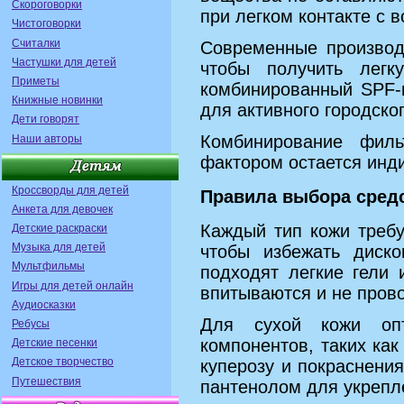
Скороговорки
при легком контакте с в
Чистоговорки
Считалки
Современные производ
Частушки для детей
чтобы получить легк
Приметы
комбинированный SPF-
Книжные новинки
для активного городско
Дети говорят
Комбинирование фил
Наши авторы
фактором остается инд
Кроссворды для детей
Правила выбора средс
Анкета для девочек
Каждый тип кожи требу
Детские раскраски
Музыка для детей
чтобы избежать диск
Мультфильмы
подходят легкие гели
Игры для детей онлайн
впитываются и не пров
Аудиосказки
Для сухой кожи оп
Ребусы
компонентов, таких как
Детские песенки
Детское творчество
куперозу и покраснени
Путешествия
пантенолом для укрепл