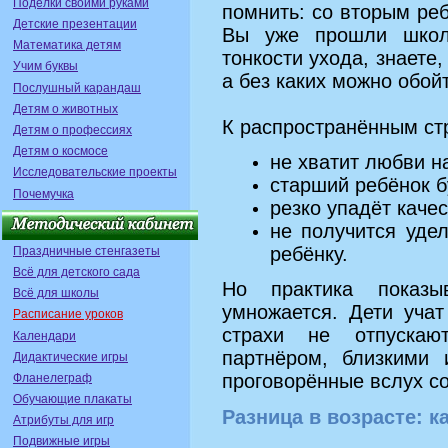
Поделки своими руками
помнить: со вторым ре
Детские презентации
Вы уже прошли школ
Математика детям
тонкости ухода, знаете
Учим буквы
а без каких можно обой
Послушный карандаш
Детям о животных
К распространённым стр
Детям о профессиях
Детям о космосе
не хватит любви н
Исследовательские проекты
старший ребёнок б
Почемучка
резко упадёт каче
не получится уде
ребёнку.
Праздничные стенгазеты
Всё для детского сада
Но практика показы
Всё для школы
умножается. Дети уча
Расписание уроков
страхи не отпускаю
Календари
партнёром, близкими
Дидактические игры
проговорённые вслух с
Фланелеграф
Обучающие плакаты
Разница в возрасте: к
Атрибуты для игр
Подвижные игры