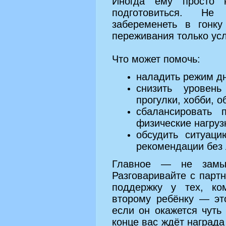
Иногда ему просто 
подготовиться. Не
забеременеть в гонк
переживания только ус
Что может помочь:
наладить режим дн
снизить уровен
прогулки, хобби, 
сбалансировать 
физические нагруз
обсудить ситуац
рекомендации без
Главное — не замык
Разговаривайте с парт
поддержку у тех, ко
второму ребёнку — эт
если он окажется чуть
конце вас ждёт наград