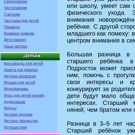
Скороговорки
или школу, умеет сам 
Чистоговорки
физического ухода. 
Считалки
внимания новорождён
Частушки для детей
ребёнке. С другой сто
Приметы
младшего как помеху: 
Книжные новинки
центром внимания в се
Дети говорят
Наши авторы
Большая разница в 
старшего ребёнка в
Кроссворды для детей
Подросток может прис
Анкета для девочек
ним, помочь с прогул
Детские раскраски
свои интересы и кр
Музыка для детей
конкурирует за родител
Мультфильмы
дети будут мало обща
Игры для детей онлайн
интересах. Старший 
Аудиосказки
Ребусы
няней, чем братом или 
Детские песенки
Детское творчество
Разница в 3–5 лет час
Путешествия
Старший ребёнок уж