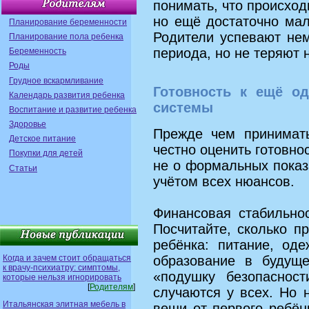
понимать, что происход
но ещё достаточно мал
Планирование беременности
Родители успевают нем
Планирование пола ребенка
периода, но не теряют 
Беременность
Роды
Грудное вскармливание
Готовность к ещё о
Календарь развития ребенка
системы
Воспитание и развитие ребенка
Здоровье
Прежде чем принимать
Детское питание
честно оценить готовно
Покупки для детей
не о формальных показ
Статьи
учётом всех нюансов.
Финансовая стабильно
Посчитайте, сколько п
ребёнка: питание, од
Когда и зачем стоит обращаться
образование в будущ
к врачу-психиатру: симптомы,
«подушку безопаснос
которые нельзя игнорировать
[
Родителям
]
случаются у всех. Но 
Итальянская элитная мебель в
вещи от первого ребён