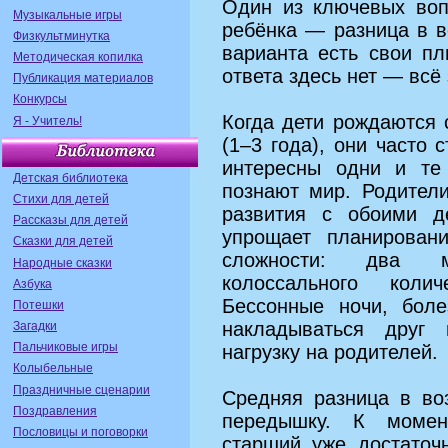
Один из ключевых воп
Музыкальные игры
ребёнка — разница в в
Физкультминутка
варианта есть свои п
Методическая копилка
ответа здесь нет — всё 
Публикация материалов
Конкурсы
Когда дети рождаются 
Я - Учитель!
(1–3 года), они часто
интересны одни и те
Детская библиотека
познают мир. Родител
Стихи для детей
развития с обоими д
Рассказы для детей
упрощает планирован
Сказки для детей
сложности: два м
Народные сказки
колоссального коли
Азбука
Бессонные ночи, бол
Потешки
накладываться друг 
Загадки
Пальчиковые игры
нагрузку на родителей.
Колыбельные
Праздничные сценарии
Средняя разница в во
Поздравления
передышку. К момен
Пословицы и поговорки
старший уже достаточ