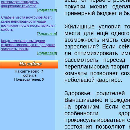
интерьере: стандарты
покупки можно сдела
фабричного качества
[
Родителям
]
примерный бюджет и бы
Слабые места ноутбуков Acer:
какие неисправности чаще
Жилищные условия то
возникают после нескольких лет
работы
места для ещё одного
[
Родителям
]
возможность иметь св
Когда телевизор выгоднее
отремонтировать, а когда лучше
взросления? Если сей
заменить новым
ли оптимизировать им
[
Родителям
]
рассмотреть переезд
перепланировка творит
На сайте всего:
7
комнаты позволяет со
Гостей:
7
небольшой квартире.
Пользователей:
0
Здоровье родителей
Вынашивание и рожден
на организм. Если ес
особенности зд
проконсультироваться с
состояния позволяют 