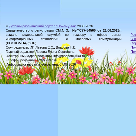
©
Детский развивающий портал "ПочемуЧка"
2008-2026
Свидетельство о регистрации СМИ:
Эл №ФС77-54566 от 21.06.2013г.
выдано Федеральной службой по надзору в сфере связи,
Рек
информационных технологий и массовых коммуникаций
О н
(РОСКОМНАДЗОР).
Обр
Соучредители: ИП Львова Е.С., Власова Н.В.
Пол
Главный редактор: Львова Елена Сергеевна
По
Электронный адрес редакции: info@pochemu4ka.ru
Телефон редакции: +79277797310
Информация на сайте обновлена: 07.08.2026