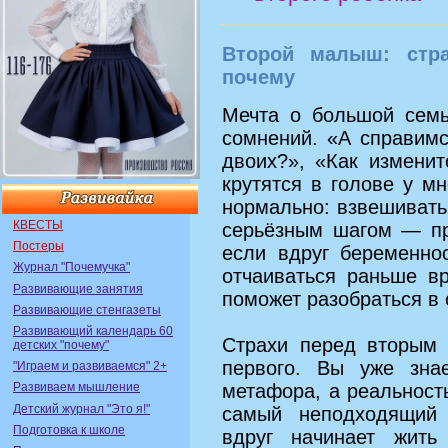
Второй малыш: стр
почему
Мечта о большой семь
сомнений. «А справим
двоих?», «Как измени
крутятся в голове у м
нормально: взвешивать
КВЕСТЫ
серьёзным шагом — пр
Постеры
если вдруг беременнос
Журнал "Почемучка"
отчаиваться раньше
Развивающие занятия
поможет разобраться в 
Развивающие стенгазеты
Развивающий календарь 60
Страхи перед вторым 
детских "почему"
первого. Вы уже зна
"Играем и развиваемся" 2+
Развиваем мышление
метафора, а реальность
Детский журнал "Это я!"
самый неподходящий
Подготовка к школе
вдруг начинает жит