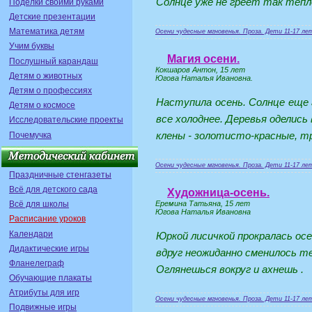
Солнце уже не греет так тепло
Поделки своими руками
Детские презентации
Математика детям
Осени чудесные мгновенья. Проза. Дети 11-17 ле
Учим буквы
Магия осени.
Послушный карандаш
Кокшаров Антон, 15 лет
Детям о животных
Югова Наталья Ивановна.
Детям о профессиях
Наступила осень. Солнце еще
Детям о космосе
все холоднее. Деревья оделись
Исследовательские проекты
клены - золотисто-красные, т
Почемучка
Осени чудесные мгновенья. Проза. Дети 11-17 ле
Праздничные стенгазеты
Всё для детского сада
Художница-осень.
Еремина Татьяна, 15 лет
Всё для школы
Югова Наталья Ивановна
Расписание уроков
Календари
Юркой лисичкой прокралась осе
Дидактические игры
вдруг неожиданно сменилось т
Фланелеграф
Оглянешься вокруг и ахнешь .
Обучающие плакаты
Атрибуты для игр
Осени чудесные мгновенья. Проза. Дети 11-17 ле
Подвижные игры