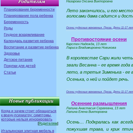
Назарова Оксана Викторовна
Планирование беременности
Лето закончилось, и его место
волосами дама садится и дост
Планирование пола ребенка
Беременность
Осени чудесные мгновенья. Проза. Дети 11-17 ле
Роды
Грудное вскармливание
Противостояние осени
Календарь развития ребенка
Карстен Надежда, 13 лет
Воспитание и развитие ребенка
Лариса Владимировна Новикова
Здоровье
В королевстве Сари жили четы
Детское питание
звали Весанна – ее время года 
Покупки для детей
лето, а третья Зименька - ее 
Статьи
Осенька, о ней и пойдет речь.
Осени чудесные мгновенья. Проза. Дети 11-17 ле
Осенние размышления
Лапина Анастасия Сергеевна, 13 лет
Когда и зачем стоит обращаться
Лапина Елена Викторовна
к врачу-психиатру: симптомы,
которые нельзя игнорировать
Осень… Подкралась как всегда
[
Родителям
]
пожухшая трава, и крик птич
Итальянская элитная мебель в