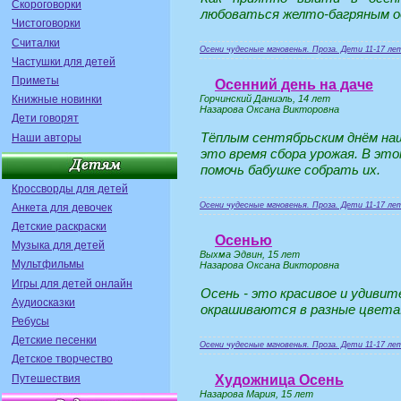
Скороговорки
любоваться желто-багряным од
Чистоговорки
Считалки
Осени чудесные мгновенья. Проза. Дети 11-17 ле
Частушки для детей
Приметы
Осенний день на даче
Горчинский Даниэль, 14 лет
Книжные новинки
Назарова Оксана Викторовна
Дети говорят
Тёплым сентябрьским днём наш
Наши авторы
это время сбора урожая. В это
помочь бабушке собрать их.
Кроссворды для детей
Осени чудесные мгновенья. Проза. Дети 11-17 ле
Анкета для девочек
Детские раскраски
Осенью
Музыка для детей
Выхма Эдвин, 15 лет
Мультфильмы
Назарова Оксана Викторовна
Игры для детей онлайн
Осень - это красивое и удивит
Аудиосказки
окрашиваются в разные цвета.
Ребусы
Детские песенки
Осени чудесные мгновенья. Проза. Дети 11-17 ле
Детское творчество
Путешествия
Художница Осень
Назарова Мария, 15 лет