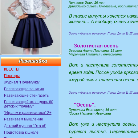
Челпанов Эрик, 16 лет
Давиденко Ольга Николаевна, воспитате
В такие минуты хочется нажа
жизнью… А вообще, очень хоче
Осени чудесные мгновенья. Проза. Дети 11-17 ле
Золотистая осень
Зверева Алина Павловна, 15 лет
Марычева Наталья Геннадьевна
Вот и наступила золотистая
КВЕСТЫ
время года. После ухода ярког
Постеры
хмурой зимы, пламенная осень с
Журнал "Почемучка"
Развивающие занятия
Осени чудесные мгновенья. Проза. Дети 11-17 ле
Развивающие стенгазеты
Развивающий календарь 60
"Осень".
детских "почему"
Путилова Екатерина, 16 лет
"Играем и развиваемся" 2+
Югова Наталья Ивановна
Развиваем мышление
Вот уже и наступила осень.
Детский журнал "Это я!"
буреют листья. Перелетные
Подготовка к школе