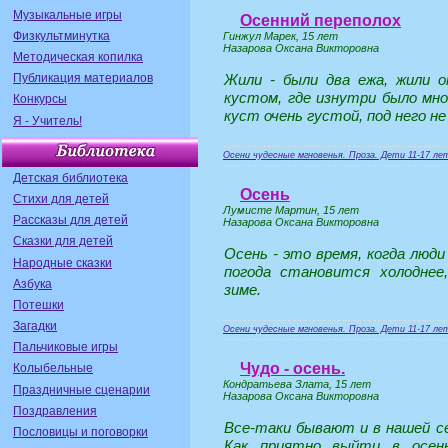
Музыкальные игры
Осенний переполох
Физкультминутка
Гинжул Марек, 15 лет
Назарова Оксана Викторовна
Методическая копилка
Жили - были два ежа, жили 
Публикация материалов
кустом, где изнутри было мно
Конкурсы
куст очень густой, под него н
Я - Учитель!
Осени чудесные мгновенья. Проза. Дети 11-17 ле
Детская библиотека
Осень
Стихи для детей
Лумисте Мартин, 15 лет
Рассказы для детей
Назарова Оксана Викторовна
Сказки для детей
Осень - это время, когда люди
Народные сказки
погода становится холоднее
Азбука
зиме.
Потешки
Загадки
Осени чудесные мгновенья. Проза. Дети 11-17 ле
Пальчиковые игры
Чудо - осень.
Колыбельные
Кондратьева Злата, 15 лет
Праздничные сценарии
Назарова Оксана Викторовна
Поздравления
Все-таки бывают и в нашей cе
Пословицы и поговорки
Как приятно выйти в осенн