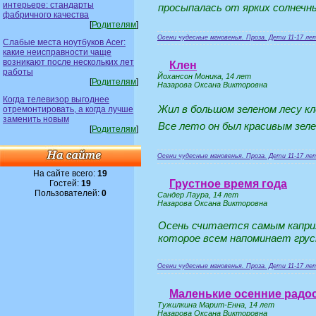
интерьере: стандарты
просыпалась от ярких солнечн
фабричного качества
[
Родителям
]
Осени чудесные мгновенья. Проза. Дети 11-17 ле
Слабые места ноутбуков Acer:
какие неисправности чаще
возникают после нескольких лет
Клен
работы
Йохансон Моника, 14 лет
[
Родителям
]
Назарова Оксана Викторовна
Когда телевизор выгоднее
Жил в большом зеленом лесу кл
отремонтировать, а когда лучше
заменить новым
Все лето он был красивым зел
[
Родителям
]
Осени чудесные мгновенья. Проза. Дети 11-17 ле
На сайте всего:
19
Грустное время года
Гостей:
19
Пользователей:
0
Сандер Лаура, 14 лет
Назарова Оксана Викторовна
Осень считается самым каприз
которое всем напоминает груст
Осени чудесные мгновенья. Проза. Дети 11-17 ле
Маленькие осенние радо
Тужилкина Марит-Енна, 14 лет
Назарова Оксана Викторовна