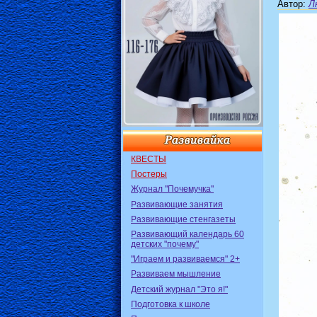
Автор
:
Л
КВЕСТЫ
Постеры
Журнал "Почемучка"
Развивающие занятия
Развивающие стенгазеты
Развивающий календарь 60
детских "почему"
"Играем и развиваемся" 2+
Развиваем мышление
Детский журнал "Это я!"
Подготовка к школе