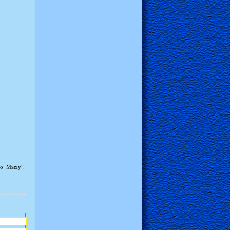
о Мыху".