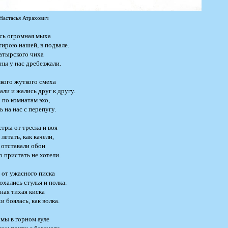
Настасья Атрахович
сь огромная мыха
тирою нашей, в подвале.
гатырского чиха
ны у нас дребезжали.
мкого жуткого смеха
ли и жались друг к другу.
 по комнатам эхо,
 на нас с перепугу.
тры от треска и воя
летать, как качели,
 отставали обои
 пристать не хотели.
 от ужасного писка
охались стулья и полка.
ная тихая киска
 боялась, как волка.
 мы в горном ауле