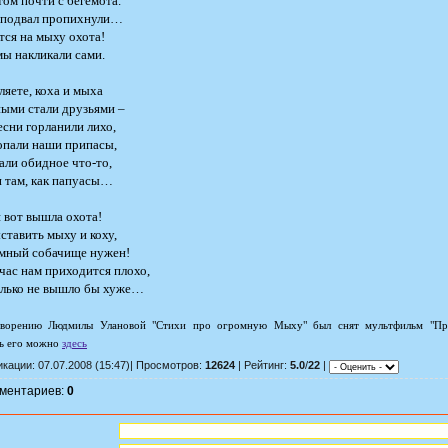
том почти с бегемота.
в подвал пропихнули…
тся на мыху охота!
мы накликали сами.
ляете, коха и мыха
ыми стали друзьями –
есни горланили лихо,
опали наши припасы,
али обидное что-то,
и там, как папуасы…
 вот вышла охота!
ставить мыху и коху,
мный собачище нужен!
час нам приходится плохо,
олько не вышло бы хуже…
творению Людмилы Улановой "Стихи про огромную Мыху" был снят мультфильм "Пр
ь его можно
здесь
кации: 07.07.2008 (15:47)| Просмотров:
12624
| Рейтинг:
5.0
/
22
|
мментариев:
0