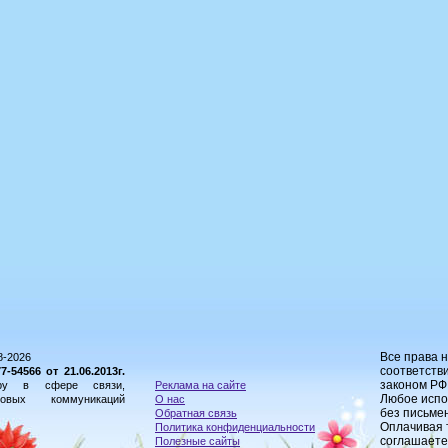
Все права 
8-2026
соответстви
54566 от 21.06.2013г.
законом РФ
ору в сфере связи,
Реклама на сайте
Любое испо
овых коммуникаций
О нас
без письме
Обратная связь
Оплачивая 
Политика конфиденциальности
соглашаете
Полезные сайты