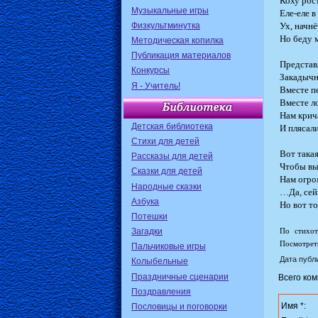
Коху рос
Музыкальные игры
Еле-еле 
Физкультминутка
Ух, начнё
Но беду 
Методическая копилка
Публикация материалов
Представ
Конкурсы
Закадычн
Я - Учитель!
Вместе п
Вместе л
Нам крич
Детская библиотека
И плясал
Стихи для детей
Вот такая
Рассказы для детей
Чтобы вы
Сказки для детей
Нам огро
Народные сказки
…Да, сей
Азбука
Но вот т
Потешки
Загадки
По стихо
Посмотрет
Пальчиковые игры
Дата публи
Колыбельные
Праздничные сценарии
Всего ко
Поздравления
Имя *:
Пословицы и поговорки