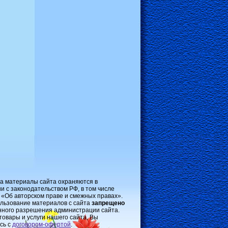
на материалы сайта охраняются в
и с законодательством РФ, в том числе
 «Об авторском праве и смежных правах».
льзование материалов с сайта
запрещено
нного разрешения администрации сайта.
товары и услуги нашего сайта, Вы
сь с
договором-oфертой
.