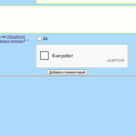
н на
Обработку
Да
льных данных
?
*
: