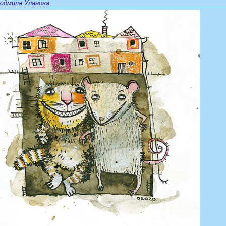
юдмила Уланова