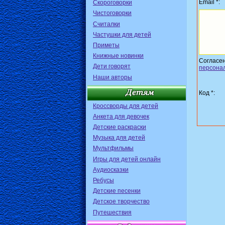
Email *:
Скороговорки
Чистоговорки
Считалки
Частушки для детей
Приметы
Книжные новинки
Согласе
Дети говорят
персона
Наши авторы
Код *:
Кроссворды для детей
Анкета для девочек
Детские раскраски
Музыка для детей
Мультфильмы
Игры для детей онлайн
Аудиосказки
Ребусы
Детские песенки
Детское творчество
Путешествия