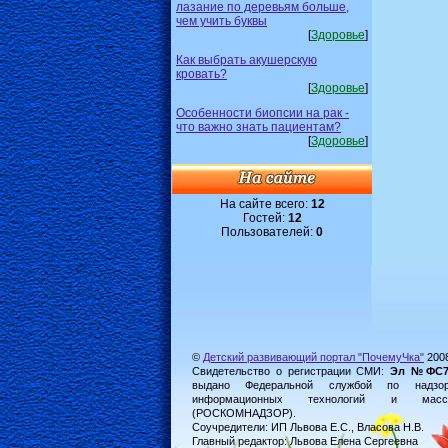
лазание по деревьям больше,
чем учить буквы
[
Здоровье
]
Как выбрать акушерскую
кровать?
[
Здоровье
]
Особенности биопсии на рак -
что важно знать пациентам?
[
Здоровье
]
На сайте всего:
12
Гостей:
12
Пользователей:
0
©
Детский развивающий портал "ПочемуЧка"
200
Свидетельство о регистрации СМИ:
Эл №ФС77-
выдано Федеральной службой по надз
информационных технологий и масс
(РОСКОМНАДЗОР).
Соучредители: ИП Львова Е.С., Власова Н.В.
Главный редактор: Львова Елена Сергеевна