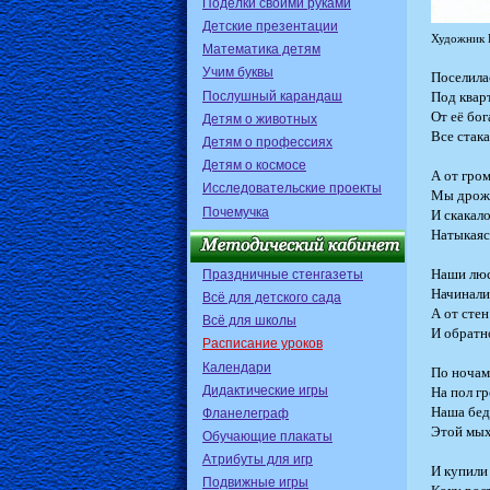
Поделки своими руками
Детские презентации
Художник 
Математика детям
Учим буквы
Поселила
Послушный карандаш
Под квар
От её бо
Детям о животных
Все стака
Детям о профессиях
Детям о космосе
А от гро
Исследовательские проекты
Мы дрожа
Почемучка
И скакало
Натыкаясь
Наши люс
Праздничные стенгазеты
Начинали 
Всё для детского сада
А от стен
Всё для школы
И обратно
Расписание уроков
Календари
По ночам
Дидактические игры
На пол гр
Наша бед
Фланелеграф
Этой мыхи
Обучающие плакаты
Атрибуты для игр
И купили
Подвижные игры