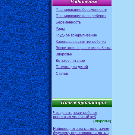
Планирование беременности
Планирование пола ребенка
Беременность
Роды
Грудное вскармливание
Календарь развития ребенка
Воспитание и развитие ребенка
Здоровье
Детское питание
Покупки для детей
Статьи
Что делать, если ребёнок
проглотил молочный зуб
[
Здоровье
]
Нейроподготовка к школе: зачем
будущему первоклашке играть в