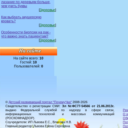
лазание по деревьям больше,
чем учить буквы
[
Здоровье
]
Как выбрать акушерскую
кровать?
[
Здоровье
]
Особенности биопсии на рак -
что важно знать пациентам?
[
Здоровье
]
На сайте всего:
10
Гостей:
10
Пользователей:
0
©
Детский развивающий портал "ПочемуЧка"
2008-2026
Свидетельство о регистрации СМИ:
Эл №ФС77-54566 от 21.06.2013г.
выдано Федеральной службой по надзору в сфере связи,
Рек
информационных технологий и массовых коммуникаций
О н
(РОСКОМНАДЗОР).
Обр
Соучредители: ИП Львова Е.С., Власова Н.В.
Пол
Главный редактор: Львова Елена Сергеевна
По