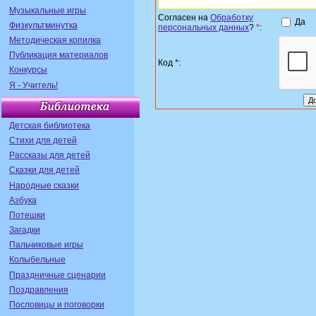
Музыкальные игры
Согласен на
Обработку
Да
Физкультминутка
персональных данных
?
*
:
Методическая копилка
Публикация материалов
Код *:
Конкурсы
Я - Учитель!
Детская библиотека
Стихи для детей
Рассказы для детей
Сказки для детей
Народные сказки
Азбука
Потешки
Загадки
Пальчиковые игры
Колыбельные
Праздничные сценарии
Поздравления
Пословицы и поговорки