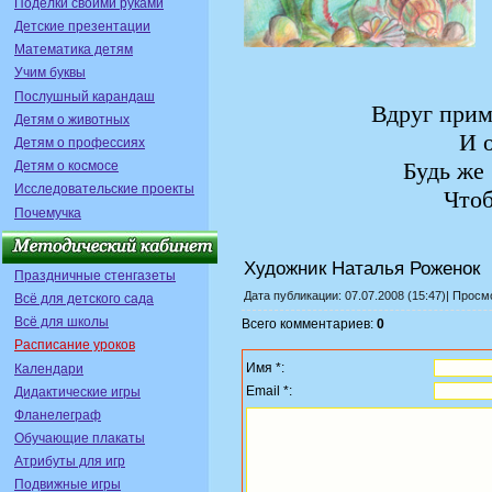
Поделки своими руками
Детские презентации
Математика детям
Учим буквы
Послушный карандаш
Вдруг прим
Детям о животных
И о
Детям о профессиях
Будь же 
Детям о космосе
Исследовательские проекты
Чтоб
Почемучка
Художник Наталья Роженок
Праздничные стенгазеты
Дата публикации: 07.07.2008 (15:47)| Прос
Всё для детского сада
Всё для школы
Всего комментариев:
0
Расписание уроков
Имя *:
Календари
Email *:
Дидактические игры
Фланелеграф
Обучающие плакаты
Атрибуты для игр
Подвижные игры