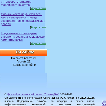
интерьере: стандарты
фабричного качества
[
Родителям
]
Слабые места ноутбуков Acer:
какие неисправности чаще
возникают после нескольких лет
работы
[
Родителям
]
Когда телевизор выгоднее
отремонтировать, а когда лучше
заменить новым
[
Родителям
]
На сайте всего:
21
Гостей:
21
Пользователей:
0
©
Детский развивающий портал "ПочемуЧка"
2008-2026
Свидетельство о регистрации СМИ:
Эл №ФС77-54566 от 21.06.2013г.
выдано Федеральной службой по надзору в сфере связи,
Рек
информационных технологий и массовых коммуникаций
О н