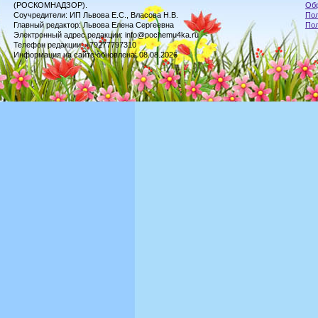
(РОСКОМНАДЗОР).
Обр
Соучредители: ИП Львова Е.С., Власова Н.В.
Пол
Главный редактор: Львова Елена Сергеевна
По
Электронный адрес редакции: info@pochemu4ka.ru
Телефон редакции: +79277797310
Информация на сайте обновлена: 08.08.2026