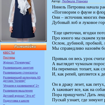
Автор
:
Людмила Уланова
Нинель Петровна начала рас
«Поговорим о фауне и флор
Они – источник многих ёмк
Дубовый лоб и луковое гор
"Еще цветочки, ягодки пот
Про юного мы скажем хули
Ослом, дубиной, пробкой,
Мы справедливо назовём бо
КВЕСТЫ
Постеры
Привык он весь урок счита
Журнал "Почемучка"
А выглядит чумазым порос
Развивающие занятия
На переменах топает, как сл
Развивающие стенгазеты
И, как репей, цепляется к д
Развивающий календарь 60
детских "почему"
Он в драку лезет, как петух,
"Играем и развиваемся" 2+
А заживает все, как на соба
Развиваем мышление
Пора прищучить! Дать лещ
Детский журнал "Это я!"
Пускай узнает, где зимуют 
Подготовка к школе