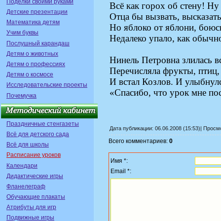
Поделки своими руками
Всё как горох об стену! Ну 
Детские презентации
Отца бы вызвать, высказать
Математика детям
Но яблоко от яблони, боюс
Учим буквы
Недалеко упало, как обычн
Послушный карандаш
Детям о животных
Нинель Петровна злилась вс
Детям о профессиях
Перечисляла фрукты, птиц, 
Детям о космосе
И встал Козлов. И улыбнулс
Исследовательские проекты
«Спасибо, что урок мне по
Почемучка
Праздничные стенгазеты
Дата публикации: 06.06.2008 (15:53)| Прос
Всё для детского сада
Всего комментариев:
0
Всё для школы
Расписание уроков
Имя *:
Календари
Email *:
Дидактические игры
Фланелеграф
Обучающие плакаты
Атрибуты для игр
Подвижные игры