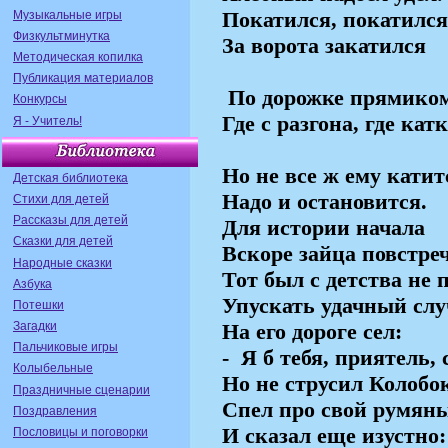
Покатился, покатился
Музыкальные игры
Физкультминутка
За ворота закатился
Методическая копилка
Публикация материалов
По дорожке прямико
Конкурсы
Где с разгона, где катк
Я - Учитель!
Но не все ж ему катит
Детская библиотека
Надо и остановится.
Стихи для детей
Рассказы для детей
Для истории начала
Сказки для детей
Вскоре зайца повстреч
Народные сказки
Тот был с детства не 
Азбука
Упускать удачный слу
Потешки
Загадки
На его дороге сел:
Пальчиковые игры
-
Я б тебя, приятель, 
Колыбельные
Но не струсил Колобо
Праздничные сценарии
Спел про свой румян
Поздравления
И сказал еще изустно:
Пословицы и поговорки