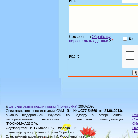
Email *:
Согласен на
Обработку
Да
персональных данных
?
*
:
Код *:
©
Детский развивающий портал "ПочемуЧка"
2008-2026
Свидетельство о регистрации СМИ:
Эл №ФС77-54566 от 21.06.2013г.
выдано Федеральной службой по надзору в сфере связи,
Рек
информационных технологий и массовых коммуникаций
О н
(РОСКОМНАДЗОР).
Обр
Соучредители: ИП Львова Е.С., Власова Н.В.
Пол
Главный редактор: Львова Елена Сергеевна
По
Электронный адрес редакции: info@pochemu4ka.ru