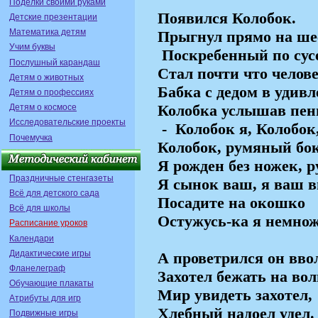
Поделки своими руками
Появился Колобок.
Детские презентации
Математика детям
Прыгнул прямо на ше
Учим буквы
Поскребенный по сус
Послушный карандаш
Стал почти что челов
Детям о животных
Бабка с дедом в удивл
Детям о профессиях
Колобка услышав пен
Детям о космосе
Исследовательские проекты
-
Колобок я, Колобок
Почемучка
Колобок, румяный бок
Я рожден без ножек, р
Праздничные стенгазеты
Я сынок ваш, я ваш в
Всё для детского сада
Посадите на окошко
Всё для школы
Остужусь-ка я немнож
Расписание уроков
Календари
Дидактические игры
А проветрился он вво
Фланелеграф
Захотел бежать на вол
Обучающие плакаты
Мир увидеть захотел,
Атрибуты для игр
Хлебный надоел удел.
Подвижные игры