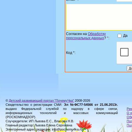
Согласен на
Обработку
Да
персональных данных
?
*
:
Код *:
©
Детский развивающий портал "ПочемуЧка"
2008-2026
Свидетельство о регистрации СМИ:
Эл №ФС77-54566 от 21.06.2013г.
выдано Федеральной службой по надзору в сфере связи,
Рек
информационных технологий и массовых коммуникаций
О н
(РОСКОМНАДЗОР).
Обр
Соучредители: ИП Львова Е.С., Власова Н.В.
Пол
Главный редактор: Львова Елена Сергеевна
По
Электронный адрес редакции: info@pochemu4ka.ru