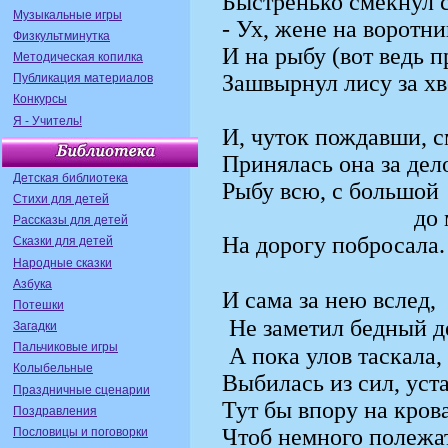
Быстренько смекнул 
Музыкальные игры
- Ух, жене на воротни
Физкультминутка
И на рыбу (вот ведь п
Методическая копилка
Зашвырнул лису за хв
Публикация материалов
Конкурсы
Я - Учитель!
И, чуток пождавши, 
Принялась она за дел
Детская библиотека
Рыбу всю, с большой
Стихи для детей
до мал
Рассказы для детей
На дорогу побросала.
Сказки для детей
Народные сказки
Азбука
И сама за нею вслед,
Потешки
Не заметил бедный д
Загадки
Пальчиковые игры
А пока улов таскала,
Колыбельные
Выбилась из сил, уста
Праздничные сценарии
Тут бы впору на крова
Поздравления
Чтоб немного полежа
Пословицы и поговорки