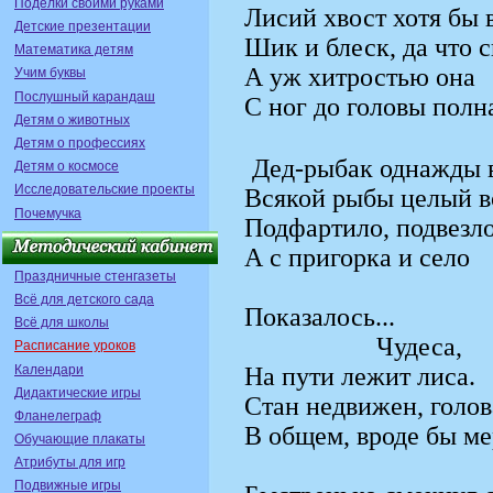
Поделки своими руками
Лисий хвост хотя бы в
Детские презентации
Шик и блеск, да что с
Математика детям
А уж хитростью она
Учим буквы
Послушный карандаш
С ног до головы полн
Детям о животных
Детям о профессиях
Дед-рыбак однажды 
Детям о космосе
Исследовательские проекты
Всякой рыбы целый в
Почемучка
Подфартило, подвезло
А с пригорка и село
Праздничные стенгазеты
Всё для детского сада
Показалось...
Всё для школы
Чудеса,
Расписание уроков
Календари
На пути лежит лиса.
Дидактические игры
Стан недвижен, голов
Фланелеграф
В общем, вроде бы ме
Обучающие плакаты
Атрибуты для игр
Подвижные игры