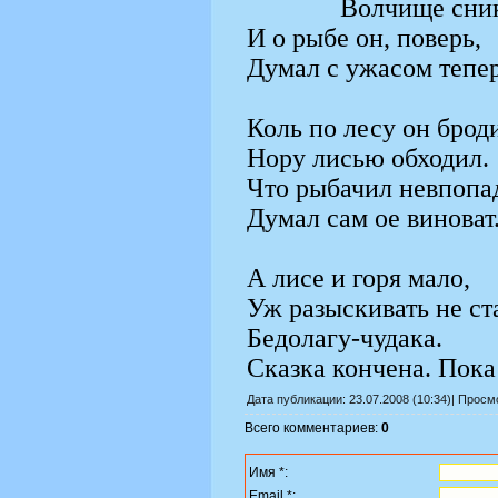
Волчище сни
И о рыбе он, поверь,
Думал с ужасом тепер
Коль по лесу он брод
Нору лисью обходил.
Что рыбачил невпопа
Думал сам ое виноват
А лисе и горя мало,
Уж разыскивать не ст
Бедолагу-чудака.
Сказка кончена. Пока
Дата публикации: 23.07.2008 (10:34)| Прос
Всего комментариев:
0
Имя *:
Email *: