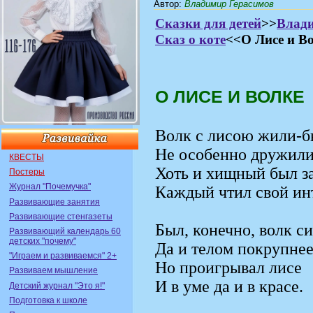
Автор
:
Владимир Герасимов
Сказки для детей
>>
Влади
Сказ о коте
<<О Лисе и В
О ЛИСЕ И ВОЛКЕ
Волк с лисою жили-б
Не особенно дружили
КВЕСТЫ
Хоть и хищный был з
Постеры
Журнал "Почемучка"
Каждый чтил свой ин
Развивающие занятия
Развивающие стенгазеты
Был, конечно, волк с
Развивающий календарь 60
детских "почему"
Да и телом покрупнее
"Играем и развиваемся" 2+
Но проигрывал лисе
Развиваем мышление
И в уме да и в красе.
Детский журнал "Это я!"
Подготовка к школе