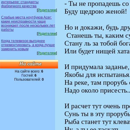
- Ты не пропадешь со
интерьере: стандарты
фабричного качества
Буду щедрою женой!
[
Родителям
]
Слабые места ноутбуков Acer:
какие неисправности чаще
возникают после нескольких лет
Но и докажи, будь др
работы
[
Родителям
]
Станешь ты, каким с
Когда телевизор выгоднее
Стану ль за тобой бог
отремонтировать, а когда лучше
заменить новым
Или будет нищей хата
[
Родителям
]
И придумала заданье,
На сайте всего:
6
Якобы для испытанья
Гостей:
6
Пользователей:
0
На реке, там прорубь 
Надо около присесть..
И расчет тут очень пр
Сунь ты в эту прорубь
Рыба станет тут клева
Ну, а ты ее таскать.