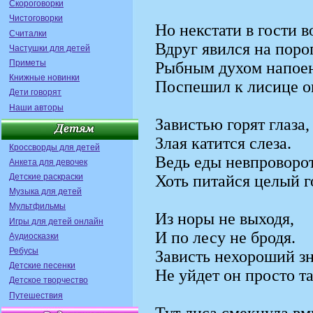
Скороговорки
Чистоговорки
Но некстати в гости в
Считалки
Вдруг явился на порог
Частушки для детей
Приметы
Рыбным духом напое
Книжные новинки
Поспешил к лисице о
Дети говорят
Наши авторы
Завистью горят глаза,
Злая катится слеза.
Кроссворды для детей
Ведь еды невпроворот
Анкета для девочек
Детские раскраски
Хоть питайся целый г
Музыка для детей
Мультфильмы
Из норы не выходя,
Игры для детей онлайн
И по лесу не бродя.
Аудиосказки
Ребусы
Зависть нехороший зна
Детские песенки
Не уйдет он просто та
Детское творчество
Путешествия