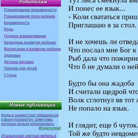
Тут лиса смекнула вм
И понес ее язык...
Планирование беременности
- Коли свататься приш
Планирование пола ребенка
Беременность
Приглашаю я за стол.
Роды
Грудное вскармливание
И не хочешь ли отведа
Календарь развития ребенка
Что послал мне Бог к 
Воспитание и развитие ребенка
Здоровье
Рыб дала что пожирне
Детское питание
Что б не думали о ней
Покупки для детей
Статьи
Будто бы она жадоба
И считали щедрой чт
Волк сглотнул в
в тот 
Не попало на язык.
Когда и зачем стоит обращаться
к врачу-психиатру: симптомы,
И глядит, еще б чуток
которые нельзя игнорировать
[
Родителям
]
Той же будто невдоме
Итальянская элитная мебель в