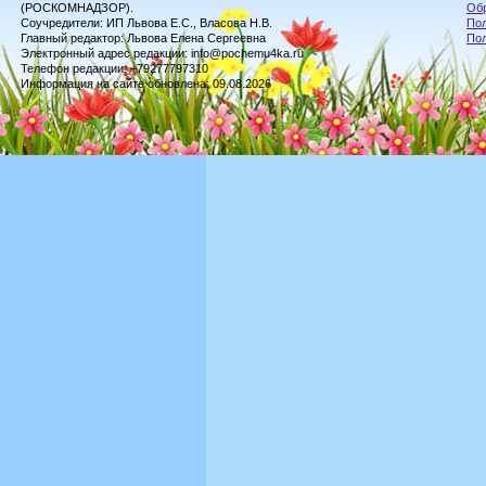
(РОСКОМНАДЗОР).
Обр
Соучредители: ИП Львова Е.С., Власова Н.В.
Пол
Главный редактор: Львова Елена Сергеевна
По
Электронный адрес редакции: info@pochemu4ka.ru
Телефон редакции: +79277797310
Информация на сайте обновлена: 09.08.2026