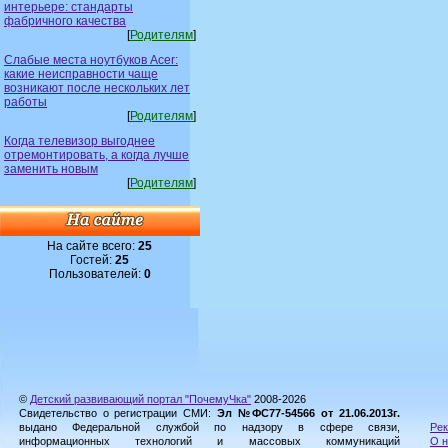
интерьере: стандарты
фабричного качества
[
Родителям
]
Слабые места ноутбуков Acer:
какие неисправности чаще
возникают после нескольких лет
работы
[
Родителям
]
Когда телевизор выгоднее
отремонтировать, а когда лучше
заменить новым
[
Родителям
]
На сайте всего:
25
Гостей:
25
Пользователей:
0
©
Детский развивающий портал "ПочемуЧка"
2008-2026
Свидетельство о регистрации СМИ:
Эл №ФС77-54566 от 21.06.2013г.
выдано Федеральной службой по надзору в сфере связи,
Рек
информационных технологий и массовых коммуникаций
О н