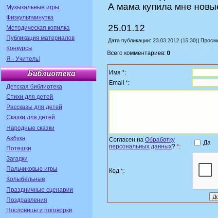
А мама купила мне новые
Музыкальные игры
Физкультминутка
25.01.12
Методическая копилка
Публикация материалов
Дата публикации: 23.03.2012 (15:30)| Прос
Конкурсы
Всего комментариев:
0
Я - Учитель!
Имя *:
Email *:
Детская библиотека
Стихи для детей
Рассказы для детей
Сказки для детей
Народные сказки
Азбука
Согласен на
Обработку
Да
персональных данных
?
*
:
Потешки
Загадки
Пальчиковые игры
Код *:
Колыбельные
Праздничные сценарии
Поздравления
Пословицы и поговорки