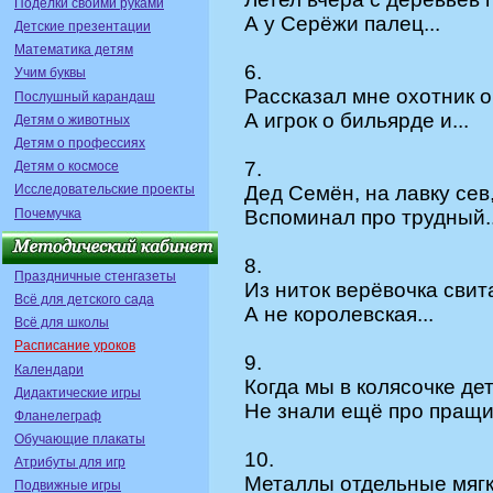
Поделки своими руками
А у Серёжи палец...
Детские презентации
Математика детям
6.
Учим буквы
Рассказал мне охотник о
Послушный карандаш
А игрок о бильярде и...
Детям о животных
Детям о профессиях
7.
Детям о космосе
Исследовательские проекты
Дед Семён, на лавку сев
Почемучка
Вспоминал про трудный..
8.
Праздничные стенгазеты
Из ниток верёвочка свит
Всё для детского сада
А не королевская...
Всё для школы
Расписание уроков
9.
Календари
Когда мы в колясочке де
Дидактические игры
Не знали ещё про пращи 
Фланелеграф
Обучающие плакаты
10.
Атрибуты для игр
Металлы отдельные мягк
Подвижные игры