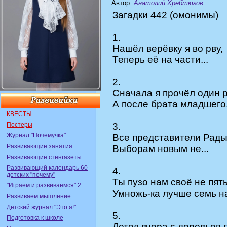
Автор
:
Анатолий Хребтюгов
Загадки 442 (омонимы)
1.
Нашёл верёвку я во рву,
Теперь её на части...
2.
Сначала я прочёл один 
А после брата младшего.
КВЕСТЫ
Постеры
3.
Журнал "Почемучка"
Все представители Рад
Развивающие занятия
Выборам новым не...
Развивающие стенгазеты
Развивающий календарь 60
4.
детских "почему"
Ты пузо нам своё не пять
"Играем и развиваемся" 2+
Умножь-ка лучше семь на
Развиваем мышление
Детский журнал "Это я!"
5.
Подготовка к школе
Летел вчера с деревьев п