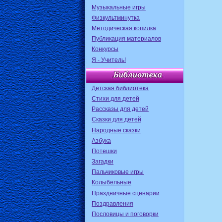
Музыкальные игры
Физкультминутка
Методическая копилка
Публикация материалов
Конкурсы
Я - Учитель!
Детская библиотека
Стихи для детей
Рассказы для детей
Сказки для детей
Народные сказки
Азбука
Потешки
Загадки
Пальчиковые игры
Колыбельные
Праздничные сценарии
Поздравления
Пословицы и поговорки