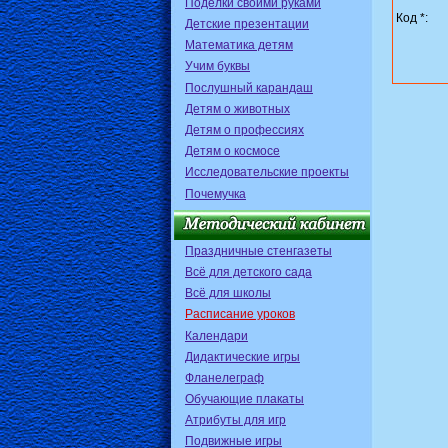
Поделки своими руками
Код *:
Детские презентации
Математика детям
Учим буквы
Послушный карандаш
Детям о животных
Детям о профессиях
Детям о космосе
Исследовательские проекты
Почемучка
Праздничные стенгазеты
Всё для детского сада
Всё для школы
Расписание уроков
Календари
Дидактические игры
Фланелеграф
Обучающие плакаты
Атрибуты для игр
Подвижные игры