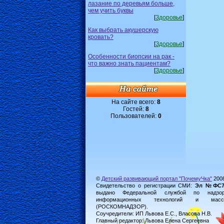
лазание по деревьям больше,
чем учить буквы
[
Здоровье
]
Как выбрать акушерскую
кровать?
[
Здоровье
]
Особенности биопсии на рак -
что важно знать пациентам?
[
Здоровье
]
На сайте всего:
8
Гостей:
8
Пользователей:
0
©
Детский развивающий портал "ПочемуЧка"
200
Свидетельство о регистрации СМИ:
Эл №ФС77-
выдано Федеральной службой по надз
информационных технологий и масс
(РОСКОМНАДЗОР).
Соучредители: ИП Львова Е.С., Власова Н.В.
Главный редактор: Львова Елена Сергеевна