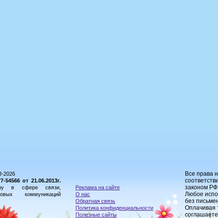
Все права 
8-2026
соответстви
54566 от 21.06.2013г.
законом РФ
ору в сфере связи,
Реклама на сайте
Любое испо
овых коммуникаций
О нас
без письме
Обратная связь
Оплачивая 
Политика конфиденциальности
соглашаете
Полезные сайты