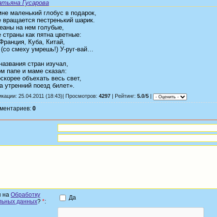
атьяна Гусарова
не маленький глобус в подарок,
е вращается пестренький шарик.
еаны на нем голубые,
 страны как пятна цветные:
Франция, Куба, Китай,
 (со смеху умрешь!) У-руг-вай…
названия стран изучал,
м папе и маме сказал:
скорее объехать весь свет,
а утренний поезд билет».
кации: 25.04.2011 (18:43)| Просмотров:
4297
| Рейтинг:
5.0
/
5
|
мментариев:
0
н на
Обработку
Да
льных данных
?
*
: