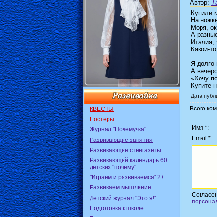
Автор
:
Т
Купили м
На ножк
Моря, ок
А разные
Италия, 
Какой-то
Я долго 
А вечеро
«Хочу по
Купите н
Дата публи
Всего ко
КВЕСТЫ
Постеры
Имя *:
Журнал "Почемучка"
Email *:
Развивающие занятия
Развивающие стенгазеты
Развивающий календарь 60
детских "почему"
"Играем и развиваемся" 2+
Развиваем мышление
Согласе
Детский журнал "Это я!"
персона
Подготовка к школе