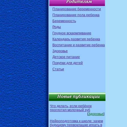
Планирование беременности
Планирование пола ребенка
Беременность
Роды
Грудное вскармливание
Календарь развития ребенка
Воспитание и развитие ребенка
Здоровье
Детское питание
Покупки для детей
Статьи
Что делать, если ребёнок
проглотил молочный зуб
[
Здоровье
]
Нейроподготовка к школе: зачем
будущему первоклашке играть в