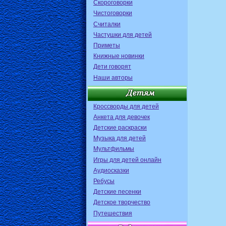
Скороговорки
Чистоговорки
Считалки
Частушки для детей
Приметы
Книжные новинки
Дети говорят
Наши авторы
Кроссворды для детей
Анкета для девочек
Детские раскраски
Музыка для детей
Мультфильмы
Игры для детей онлайн
Аудиосказки
Ребусы
Детские песенки
Детское творчество
Путешествия