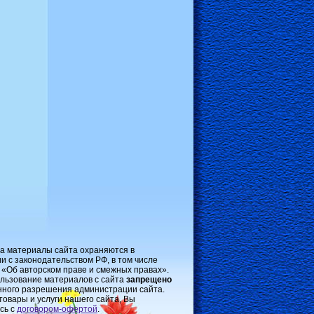
на материалы сайта охраняются в
и с законодательством РФ, в том числе
 «Об авторском праве и смежных правах».
льзование материалов с сайта
запрещено
нного разрешения администрации сайта.
товары и услуги нашего сайта, Вы
сь с
договором-oфертой
.