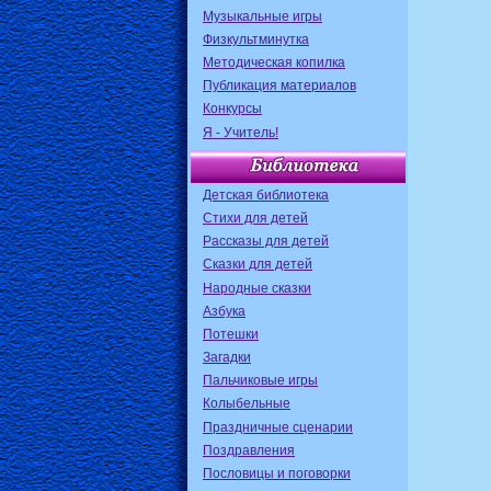
Музыкальные игры
Физкультминутка
Методическая копилка
Публикация материалов
Конкурсы
Я - Учитель!
Детская библиотека
Стихи для детей
Рассказы для детей
Сказки для детей
Народные сказки
Азбука
Потешки
Загадки
Пальчиковые игры
Колыбельные
Праздничные сценарии
Поздравления
Пословицы и поговорки