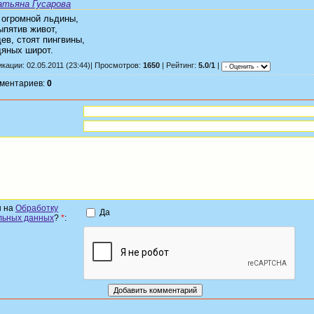
атьяна Гусарова
 огромной льдины,
ыпятив живот,
ев, стоят пингвины,
дяных широт.
кации: 02.05.2011 (23:44)| Просмотров:
1650
| Рейтинг:
5.0
/
1
|
мментариев:
0
н на
Обработку
Да
льных данных
?
*
: