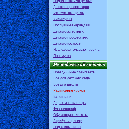
Поделки своими руками
Детские презентации
Математика детям
Учим буквы
Послушный карандаш
Детям о животных
Детям о профессиях
Детям о космосе
Исследовательские проекты
Почемучка
Праздничные стенгазеты
Всё для детского сада
Всё для школы
Расписание уроков
Календари
Дидактические игры
Фланелеграф
Обучающие плакаты
Атрибуты для игр
Подвижные игры