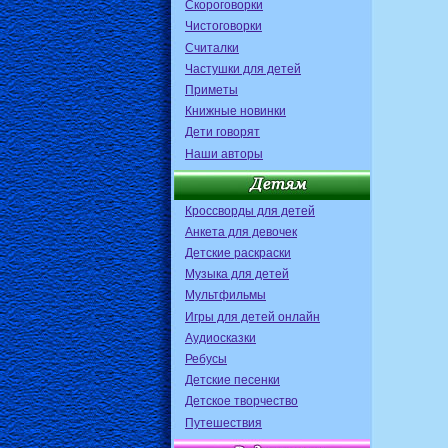
Скороговорки
Чистоговорки
Считалки
Частушки для детей
Приметы
Книжные новинки
Дети говорят
Наши авторы
Кроссворды для детей
Анкета для девочек
Детские раскраски
Музыка для детей
Мультфильмы
Игры для детей онлайн
Аудиосказки
Ребусы
Детские песенки
Детское творчество
Путешествия