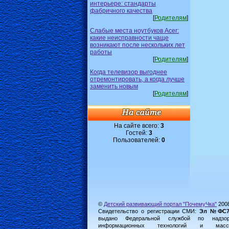
интерьере: стандарты
фабричного качества
[
Родителям
]
Слабые места ноутбуков Acer:
какие неисправности чаще
возникают после нескольких лет
работы
[
Родителям
]
Когда телевизор выгоднее
отремонтировать, а когда лучше
заменить новым
[
Родителям
]
На сайте всего:
3
Гостей:
3
Пользователей:
0
©
Детский развивающий портал "ПочемуЧка"
200
Свидетельство о регистрации СМИ:
Эл №ФС77-
выдано Федеральной службой по надз
информационных технологий и масс