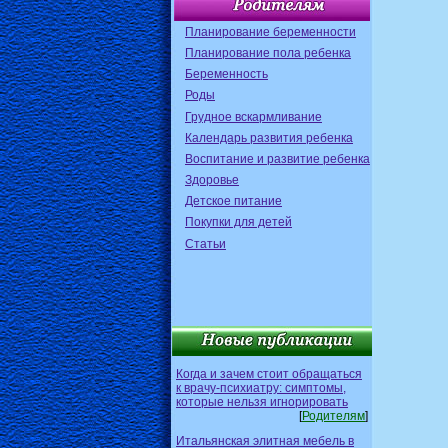
Планирование беременности
Планирование пола ребенка
Беременность
Роды
Грудное вскармливание
Календарь развития ребенка
Воспитание и развитие ребенка
Здоровье
Детское питание
Покупки для детей
Статьи
Когда и зачем стоит обращаться
к врачу-психиатру: симптомы,
которые нельзя игнорировать
[
Родителям
]
Итальянская элитная мебель в