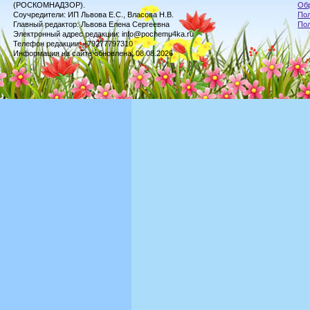
(РОСКОМНАДЗОР).
Обр
Соучредители: ИП Львова Е.С., Власова Н.В.
Пол
Главный редактор: Львова Елена Сергеевна
По
Электронный адрес редакции: info@pochemu4ka.ru
Телефон редакции: +79277797310
Информация на сайте обновлена: 08.08.2026