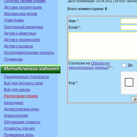
Поделки своими руками
Дата публикации: 25.04.2011 (18:50)| Просм
Детские презентации
Всего комментариев:
0
Математика детям
Учим буквы
Имя *:
Послушный карандаш
Email *:
Детям о животных
Детям о профессиях
Детям о космосе
Исследовательские проекты
Почемучка
Согласен на
Обработку
Да
персональных данных
?
*
:
Праздничные стенгазеты
Код *:
Всё для детского сада
Всё для школы
Расписание уроков
Календари
Дидактические игры
Фланелеграф
Обучающие плакаты
Атрибуты для игр
Подвижные игры