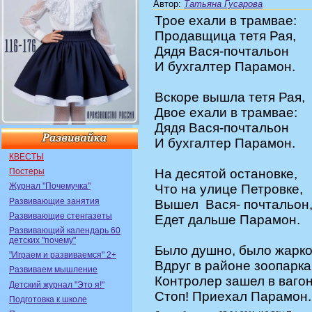
Автор
:
Татьяна Гусарова
Трое ехали в трамвае:
Продавщица тетя Рая,
Дядя Вася-почтальон
И бухгалтер Парамон.
Вскоре вышла тетя Рая,
Двое ехали в трамвае:
Дядя Вася-почтальон
И бухгалтер Парамон.
КВЕСТЫ
Постеры
На десятой остановке,
Журнал "Почемучка"
Что на улице Петровке,
Развивающие занятия
Вышел Вася- почтальон
Развивающие стенгазеты
Едет дальше Парамон.
Развивающий календарь 60
детских "почему"
Было душно, было жарко
"Играем и развиваемся" 2+
Вдруг в районе зоопарка
Развиваем мышление
Контролер зашел в вагон
Детский журнал "Это я!"
Стоп! Приехал Парамон.
Подготовка к школе