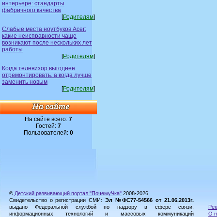
интерьере: стандарты
фабричного качества
[
Родителям
]
Слабые места ноутбуков Acer:
какие неисправности чаще
возникают после нескольких лет
работы
[
Родителям
]
Когда телевизор выгоднее
отремонтировать, а когда лучше
заменить новым
[
Родителям
]
На сайте всего:
7
Гостей:
7
Пользователей:
0
©
Детский развивающий портал "ПочемуЧка"
2008-2026
Свидетельство о регистрации СМИ:
Эл №ФС77-54566 от 21.06.2013г.
выдано Федеральной службой по надзору в сфере связи,
Рек
информационных технологий и массовых коммуникаций
О н