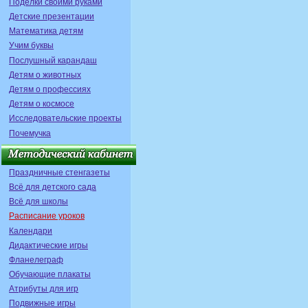
Поделки своими руками
Детские презентации
Математика детям
Учим буквы
Послушный карандаш
Детям о животных
Детям о профессиях
Детям о космосе
Исследовательские проекты
Почемучка
Праздничные стенгазеты
Всё для детского сада
Всё для школы
Расписание уроков
Календари
Дидактические игры
Фланелеграф
Обучающие плакаты
Атрибуты для игр
Подвижные игры