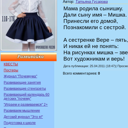
Автор
:
Татьяна Гусарова
Мама родила сынишку.
Дали сыну имя – Мишка.
Принесли его домой,
Познакомили с сестрой.
А сестренке Вере – пять,
И никак ей не понять:
На рисунках мишка – зве
Вот художникам и верь!
КВЕСТЫ
Дата публикации: 25.04.2011 (18:47)| Просм
Постеры
Всего комментариев:
0
Журнал "Почемучка"
Развивающие занятия
Развивающие стенгазеты
Развивающий календарь 60
детских "почему"
"Играем и развиваемся" 2+
Развиваем мышление
Детский журнал "Это я!"
Подготовка к школе