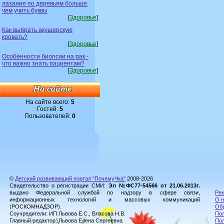
лазание по деревьям больше,
чем учить буквы
[
Здоровье
]
Как выбрать акушерскую
кровать?
[
Здоровье
]
Особенности биопсии на рак -
что важно знать пациентам?
[
Здоровье
]
На сайте всего:
5
Гостей:
5
Пользователей:
0
©
Детский развивающий портал "ПочемуЧка"
2008-2026
Свидетельство о регистрации СМИ:
Эл №ФС77-54566 от 21.06.2013г.
выдано Федеральной службой по надзору в сфере связи,
Рек
информационных технологий и массовых коммуникаций
О н
(РОСКОМНАДЗОР).
Обр
Соучредители: ИП Львова Е.С., Власова Н.В.
Пол
Главный редактор: Львова Елена Сергеевна
По