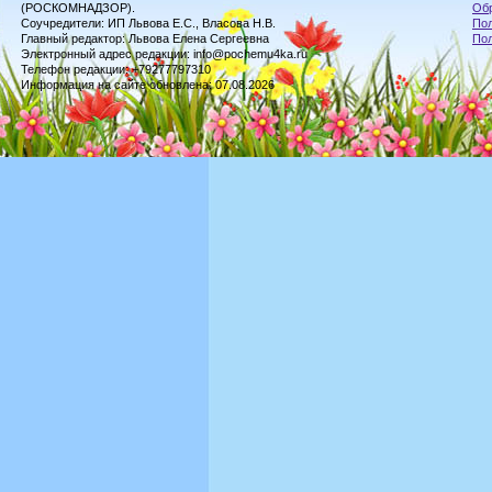
(РОСКОМНАДЗОР).
Обр
Соучредители: ИП Львова Е.С., Власова Н.В.
Пол
Главный редактор: Львова Елена Сергеевна
По
Электронный адрес редакции: info@pochemu4ka.ru
Телефон редакции: +79277797310
Информация на сайте обновлена: 07.08.2026