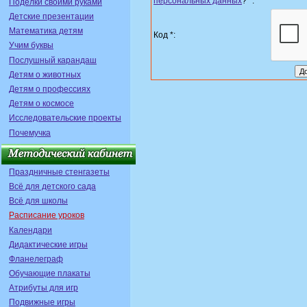
персональных данных
?
*
:
Поделки своими руками
Детские презентации
Математика детям
Код *:
Учим буквы
Послушный карандаш
Детям о животных
Детям о профессиях
Детям о космосе
Исследовательские проекты
Почемучка
Праздничные стенгазеты
Всё для детского сада
Всё для школы
Расписание уроков
Календари
Дидактические игры
Фланелеграф
Обучающие плакаты
Атрибуты для игр
Подвижные игры