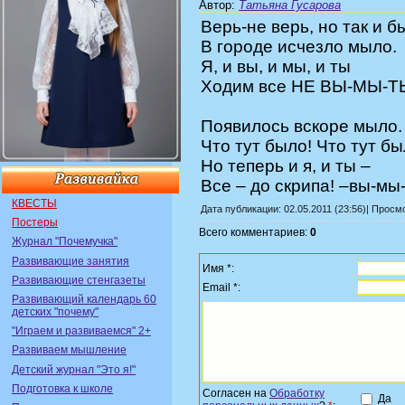
Автор
:
Татьяна Гусарова
Верь-не верь, но так и б
В городе исчезло мыло.
Я, и вы, и мы, и ты
Ходим все НЕ ВЫ-МЫ-Т
Появилось вскоре мыло.
Что тут было! Что тут бы
Но теперь и я, и ты –
Все – до скрипа! –вы-мы
КВЕСТЫ
Дата публикации: 02.05.2011 (23:56)| Просм
Постеры
Всего комментариев:
0
Журнал "Почемучка"
Развивающие занятия
Имя *:
Развивающие стенгазеты
Email *:
Развивающий календарь 60
детских "почему"
"Играем и развиваемся" 2+
Развиваем мышление
Детский журнал "Это я!"
Подготовка к школе
Согласен на
Обработку
Да