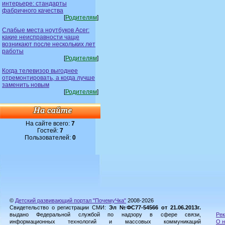
интерьере: стандарты
фабричного качества
[
Родителям
]
Слабые места ноутбуков Acer:
какие неисправности чаще
возникают после нескольких лет
работы
[
Родителям
]
Когда телевизор выгоднее
отремонтировать, а когда лучше
заменить новым
[
Родителям
]
На сайте всего:
7
Гостей:
7
Пользователей:
0
©
Детский развивающий портал "ПочемуЧка"
2008-2026
Свидетельство о регистрации СМИ:
Эл №ФС77-54566 от 21.06.2013г.
выдано Федеральной службой по надзору в сфере связи,
Рек
информационных технологий и массовых коммуникаций
О н