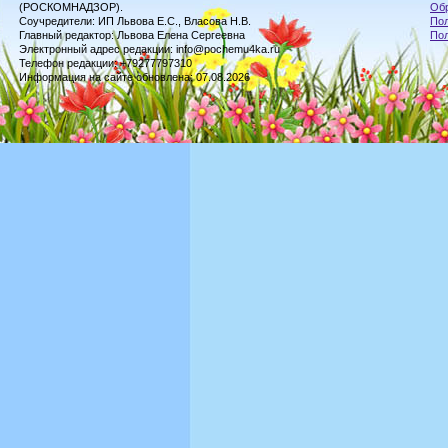
(РОСКОМНАДЗОР).
Обр
Соучредители: ИП Львова Е.С., Власова Н.В.
Пол
Главный редактор: Львова Елена Сергеевна
По
Электронный адрес редакции: info@pochemu4ka.ru
Телефон редакции: +79277797310
Информация на сайте обновлена: 07.08.2026