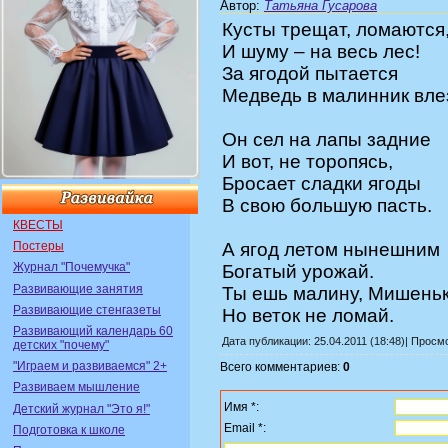
Автор
:
Татьяна Гусарова
Кусты трещат, ломаются
И шуму – на весь лес!
За ягодой пытается
Медведь в малинник вле
Он сел на лапы задние
И вот, не торопясь,
Бросает сладки ягоды
В свою большую пасть.
КВЕСТЫ
Постеры
А ягод летом нынешним
Журнал "Почемучка"
Богатый урожай.
Развивающие занятия
Ты ешь малину, Мишеньк
Развивающие стенгазеты
Но веток не ломай.
Развивающий календарь 60
Дата публикации: 25.04.2011 (18:48)| Просм
детских "почему"
"Играем и развиваемся" 2+
Всего комментариев:
0
Развиваем мышление
Имя *:
Детский журнал "Это я!"
Email *:
Подготовка к школе