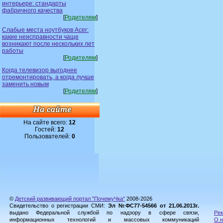
интерьере: стандарты
фабричного качества
[
Родителям
]
Слабые места ноутбуков Acer:
какие неисправности чаще
возникают после нескольких лет
работы
[
Родителям
]
Когда телевизор выгоднее
отремонтировать, а когда лучше
заменить новым
[
Родителям
]
На сайте всего:
12
Гостей:
12
Пользователей:
0
©
Детский развивающий портал "ПочемуЧка"
2008-2026
Свидетельство о регистрации СМИ:
Эл №ФС77-54566 от 21.06.2013г.
выдано Федеральной службой по надзору в сфере связи,
Рек
информационных технологий и массовых коммуникаций
О н