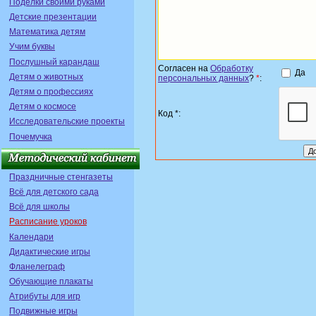
Поделки своими руками
Детские презентации
Математика детям
Учим буквы
Послушный карандаш
Согласен на
Обработку
Да
Детям о животных
персональных данных
?
*
:
Детям о профессиях
Детям о космосе
Код *:
Исследовательские проекты
Почемучка
Праздничные стенгазеты
Всё для детского сада
Всё для школы
Расписание уроков
Календари
Дидактические игры
Фланелеграф
Обучающие плакаты
Атрибуты для игр
Подвижные игры