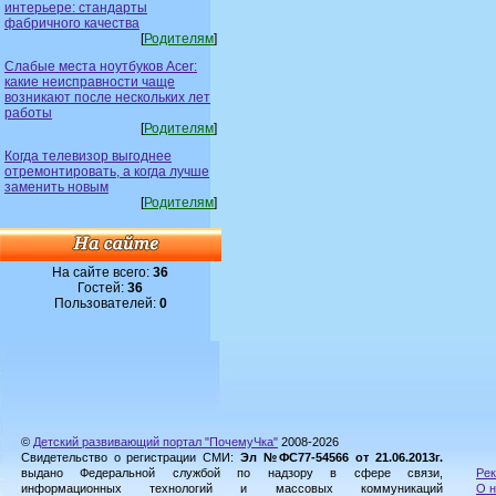
интерьере: стандарты
фабричного качества
[
Родителям
]
Слабые места ноутбуков Acer:
какие неисправности чаще
возникают после нескольких лет
работы
[
Родителям
]
Когда телевизор выгоднее
отремонтировать, а когда лучше
заменить новым
[
Родителям
]
На сайте всего:
36
Гостей:
36
Пользователей:
0
©
Детский развивающий портал "ПочемуЧка"
2008-2026
Свидетельство о регистрации СМИ:
Эл №ФС77-54566 от 21.06.2013г.
выдано Федеральной службой по надзору в сфере связи,
Рек
информационных технологий и массовых коммуникаций
О н