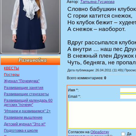
Автор
:
Татьяна Гусарова
Словно бабушкин клубок
С горки катится снежок,
Но клубок бежит – худеет
А снежок – наоборот.
Вдруг рассыпался клубок
А внутри … наш пес Дру
В снежный плен Дружок 
Чуть, бедняга, не пропал
КВЕСТЫ
Дата публикации: 26.04.2011 (11:49)| Просм
Постеры
Всего комментариев:
0
Журнал "Почемучка"
Развивающие занятия
Имя *:
Развивающие стенгазеты
Email *:
Развивающий календарь 60
детских "почему"
"Играем и развиваемся" 2+
Развиваем мышление
Детский журнал "Это я!"
Подготовка к школе
Согласен на
Обработку
Да