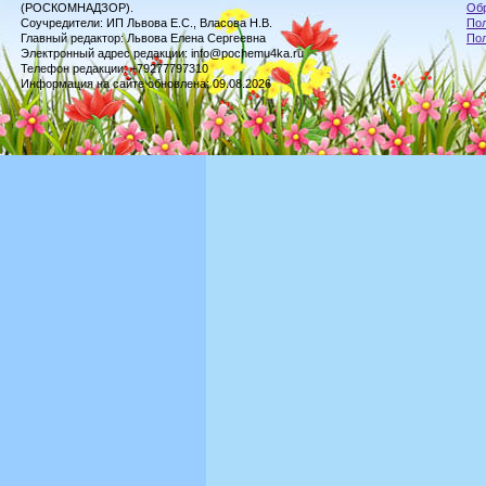
(РОСКОМНАДЗОР).
Обр
Соучредители: ИП Львова Е.С., Власова Н.В.
Пол
Главный редактор: Львова Елена Сергеевна
По
Электронный адрес редакции: info@pochemu4ka.ru
Телефон редакции: +79277797310
Информация на сайте обновлена: 09.08.2026