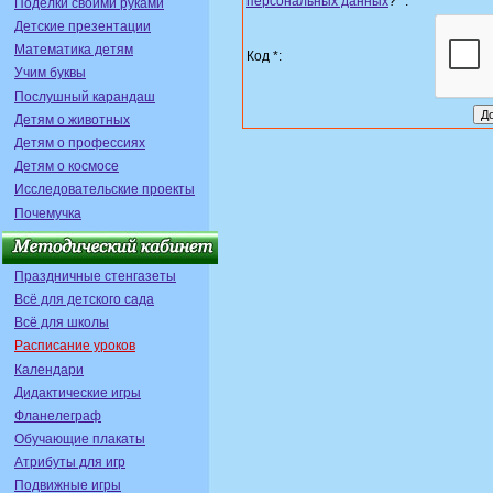
персональных данных
?
*
:
Поделки своими руками
Детские презентации
Математика детям
Код *:
Учим буквы
Послушный карандаш
Детям о животных
Детям о профессиях
Детям о космосе
Исследовательские проекты
Почемучка
Праздничные стенгазеты
Всё для детского сада
Всё для школы
Расписание уроков
Календари
Дидактические игры
Фланелеграф
Обучающие плакаты
Атрибуты для игр
Подвижные игры