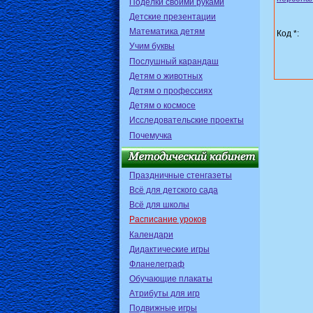
Поделки своими руками
Детские презентации
Математика детям
Код *:
Учим буквы
Послушный карандаш
Детям о животных
Детям о профессиях
Детям о космосе
Исследовательские проекты
Почемучка
Праздничные стенгазеты
Всё для детского сада
Всё для школы
Расписание уроков
Календари
Дидактические игры
Фланелеграф
Обучающие плакаты
Атрибуты для игр
Подвижные игры