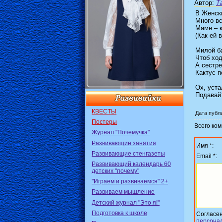
Автор
:
Т
В Женски
Много вс
Маме – к
(Как ей 
Милой ба
Чтоб ход
А сестре
Кактус 
Ох, уста
Подавайт
КВЕСТЫ
Дата публи
Постеры
Всего ко
Журнал "Почемучка"
Развивающие занятия
Имя *:
Развивающие стенгазеты
Email *:
Развивающий календарь 60
детских "почему"
"Играем и развиваемся" 2+
Развиваем мышление
Детский журнал "Это я!"
Подготовка к школе
Согласе
персона