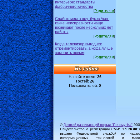
интерьере: стандарты
фабричного качества
[
Родителям
]
Слабые места ноутбуков Acer:
какие неисправности чаще
возникают после нескольких лет
работы
[
Родителям
]
Когда телевизор выгоднее
отремонтировать, а когда лучше
заменить новым
[
Родителям
]
На сайте всего:
26
Гостей:
26
Пользователей:
0
©
Детский развивающий портал "ПочемуЧка"
200
Свидетельство о регистрации СМИ:
Эл №ФС77-
выдано Федеральной службой по надз
информационных технологий и масс