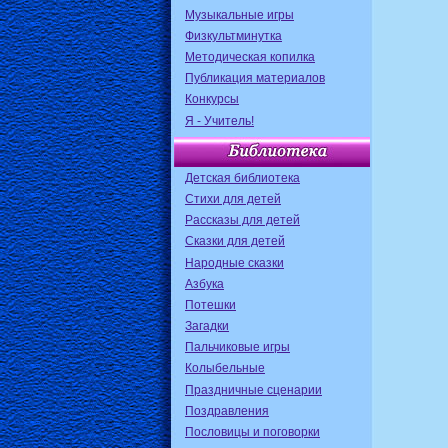
Музыкальные игры
Физкультминутка
Методическая копилка
Публикация материалов
Конкурсы
Я - Учитель!
Детская библиотека
Стихи для детей
Рассказы для детей
Сказки для детей
Народные сказки
Азбука
Потешки
Загадки
Пальчиковые игры
Колыбельные
Праздничные сценарии
Поздравления
Пословицы и поговорки