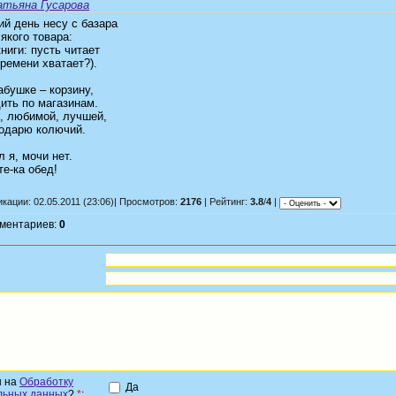
атьяна Гусарова
й день несу с базара
якого товара:
ниги: пусть читает
времени хватает?).
бушке – корзину,
ить по магазинам.
, любимой, лучшей,
подарю колючий.
л я, мочи нет.
е-ка обед!
кации: 02.05.2011 (23:06)| Просмотров:
2176
| Рейтинг:
3.8
/
4
|
мментариев:
0
н на
Обработку
Да
льных данных
?
*
: