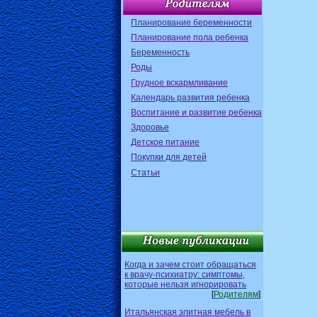
Планирование беременности
Планирование пола ребенка
Беременность
Роды
Грудное вскармливание
Календарь развития ребенка
Воспитание и развитие ребенка
Здоровье
Детское питание
Покупки для детей
Статьи
Когда и зачем стоит обращаться
к врачу-психиатру: симптомы,
которые нельзя игнорировать
[
Родителям
]
Итальянская элитная мебель в