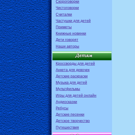
Скороговорки
Чистоговорки
Считалки
Частушки для детей
Приметы
Книжные новинки
Дети говорят
Наши авторы
Кроссворды для детей
Анкета для девочек
Детские раскраски
Музыка для детей
Мультфильмы
Игры для детей онлайн
Аудиосказки
Ребусы
Детские песенки
Детское творчество
Путешествия