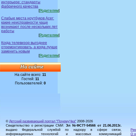
интерьере: стандарты
фабричного качества
[
Родителям
]
Слабые места ноутбуков Acer:
какие неисправности чаще
возникают после нескольких лет
работы
[
Родителям
]
Когда телевизор выгоднее
отремонтировать, а когда лучше
заменить новым
[
Родителям
]
На сайте всего:
11
Гостей:
11
Пользователей:
0
©
Детский развивающий портал "ПочемуЧка"
2008-2026
Свидетельство о регистрации СМИ:
Эл №ФС77-54566 от 21.06.2013г.
выдано Федеральной службой по надзору в сфере связи,
Рек
информационных технологий и массовых коммуникаций
О н