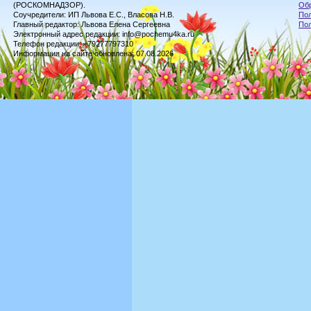
(РОСКОМНАДЗОР).
Обр
Соучредители: ИП Львова Е.С., Власова Н.В.
Пол
Главный редактор: Львова Елена Сергеевна
По
Электронный адрес редакции: info@pochemu4ka.ru
Телефон редакции: +79277797310
Информация на сайте обновлена: 07.08.2026