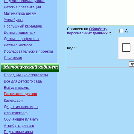
Поделки своими руками
Детские презентации
Математика детям
Учим буквы
Послушный карандаш
Согласен на
Обработку
Да
Детям о животных
персональных данных
?
*
:
Детям о профессиях
Детям о космосе
Код *:
Исследовательские проекты
Почемучка
Праздничные стенгазеты
Всё для детского сада
Всё для школы
Расписание уроков
Календари
Дидактические игры
Фланелеграф
Обучающие плакаты
Атрибуты для игр
Подвижные игры