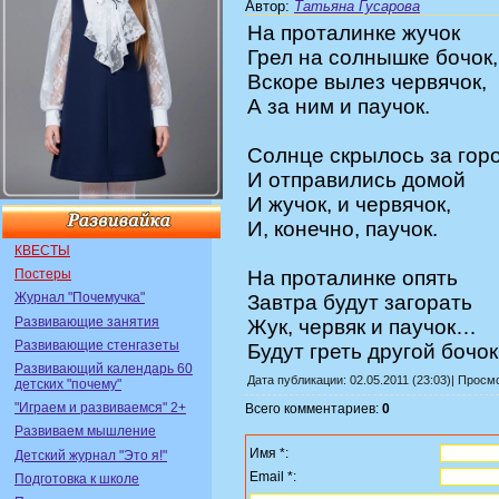
Автор
:
Татьяна Гусарова
На проталинке жучок
Грел на солнышке бочок,
Вскоре вылез червячок,
А за ним и паучок.
Солнце скрылось за горо
И отправились домой
И жучок, и червячок,
И, конечно, паучок.
КВЕСТЫ
Постеры
На проталинке опять
Журнал "Почемучка"
Завтра будут загорать
Развивающие занятия
Жук, червяк и паучок…
Развивающие стенгазеты
Будут греть другой бочок
Развивающий календарь 60
Дата публикации: 02.05.2011 (23:03)| Просм
детских "почему"
"Играем и развиваемся" 2+
Всего комментариев:
0
Развиваем мышление
Имя *:
Детский журнал "Это я!"
Email *:
Подготовка к школе