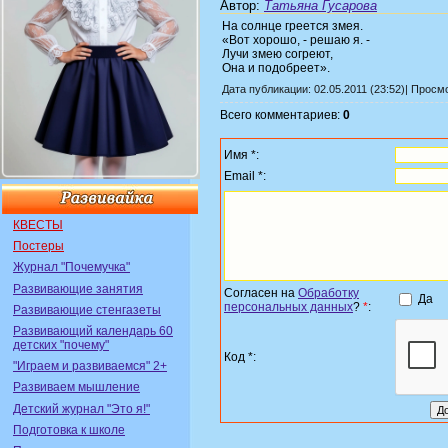
Автор
:
Татьяна Гусарова
На солнце греется змея.
«Вот хорошо, - решаю я. -
Лучи змею согреют,
Она и подобреет».
Дата публикации: 02.05.2011 (23:52)| Просм
Всего комментариев:
0
Имя *:
Email *:
КВЕСТЫ
Постеры
Журнал "Почемучка"
Развивающие занятия
Согласен на
Обработку
Да
персональных данных
?
*
:
Развивающие стенгазеты
Развивающий календарь 60
детских "почему"
Код *:
"Играем и развиваемся" 2+
Развиваем мышление
Детский журнал "Это я!"
Подготовка к школе