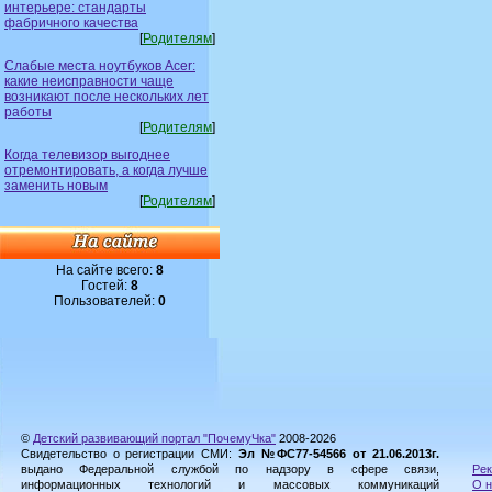
интерьере: стандарты
фабричного качества
[
Родителям
]
Слабые места ноутбуков Acer:
какие неисправности чаще
возникают после нескольких лет
работы
[
Родителям
]
Когда телевизор выгоднее
отремонтировать, а когда лучше
заменить новым
[
Родителям
]
На сайте всего:
8
Гостей:
8
Пользователей:
0
©
Детский развивающий портал "ПочемуЧка"
2008-2026
Свидетельство о регистрации СМИ:
Эл №ФС77-54566 от 21.06.2013г.
выдано Федеральной службой по надзору в сфере связи,
Рек
информационных технологий и массовых коммуникаций
О н