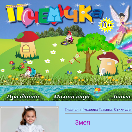
Главная
»
Гусарова Татьяна. Стихи для
Змея