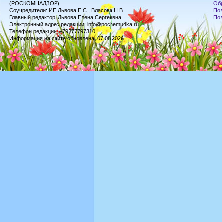
(РОСКОМНАДЗОР).
Обр
Соучредители: ИП Львова Е.С., Власова Н.В.
Пол
Главный редактор: Львова Елена Сергеевна
По
Электронный адрес редакции: info@pochemu4ka.ru
Телефон редакции: +79277797310
Информация на сайте обновлена: 07.08.2026