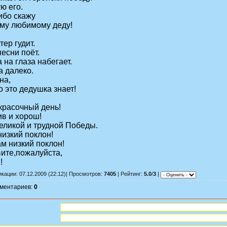
ю его.
ибо скажу
му любимому деду!
тер гудит.
песни поёт.
 на глаза набегает.
а далеко.
на,
 это дедушка знает!
 красочный день!
ив и хорош!
еликой и трудной Победы.
низкий поклон!
м низкий поклон!
ите,пожалуйста,
!
кации: 07.12.2009 (22:12)| Просмотров:
7405
| Рейтинг:
5.0
/
3
|
мментариев:
0