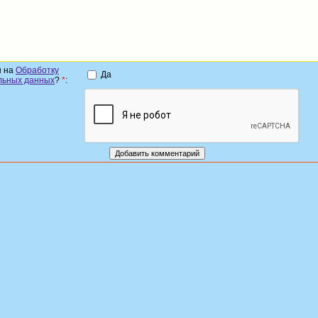
н на
Обработку
Да
льных данных
?
*
: