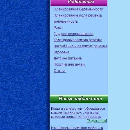
Планирование беременности
Планирование пола ребенка
Беременность
Роды
Грудное вскармливание
Календарь развития ребенка
Воспитание и развитие ребенка
Здоровье
Детское питание
Покупки для детей
Статьи
Когда и зачем стоит обращаться
к врачу-психиатру: симптомы,
которые нельзя игнорировать
[
Родителям
]
Итальянская элитная мебель в