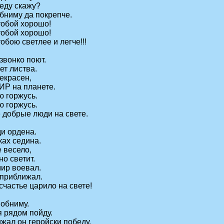
деду скажу?
обниму да покрепче.
тобой хорошо!
тобой хорошо!
обою светлее и легче!!!
звонко поют.
ет листва.
екрасен,
ИР на планете.
ю горжусь.
ю горжусь.
е добрые люди на свете.
ди ордена.
ках седина.
 весело,
но светит.
мир воевал.
 приближал.
счастье царило на свете!
 обниму.
я рядом пойду.
жал он геройски победу.