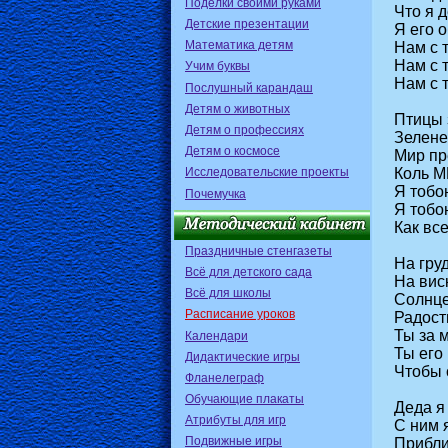
Поделки своими руками
Что я 
Детские презентации
Я его 
Математика детям
Нам с 
Нам с 
Учим буквы
Нам с т
Послушный карандаш
Детям о животных
Птицы 
Детям о профессиях
Зелене
Детям о космосе
Мир пр
Исследовательские проекты
Коль М
Я тобо
Почемучка
Я тобо
Как вс
Праздничные стенгазеты
На гру
Всё для детского сада
На вис
Всё для школы
Солнце
Расписание уроков
Радост
Ты за 
Календари
Ты его
Дидактические игры
Чтобы 
Фланелеграф
Обучающие плакаты
Деда я
Атрибуты для игр
С ним 
Подвижные игры
Прибли