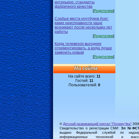
интерьере: стандарты
фабричного качества
[
Родителям
]
Слабые места ноутбуков Acer:
какие неисправности чаще
возникают после нескольких лет
работы
[
Родителям
]
Когда телевизор выгоднее
отремонтировать, а когда лучше
заменить новым
[
Родителям
]
На сайте всего:
11
Гостей:
11
Пользователей:
0
©
Детский развивающий портал "ПочемуЧка"
200
Свидетельство о регистрации СМИ:
Эл №ФС77-
выдано Федеральной службой по надз
информационных технологий и масс