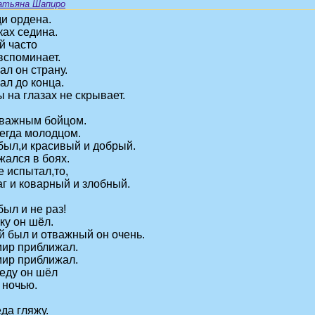
атьяна Шапиро
ди ордена.
ках седина.
й часто
вспоминает.
л он страну.
л до конца.
ы на глазах не скрывает.
важным бойцом.
егда молодцом.
ыл,и красивый и добрый.
жался в боях.
е испытал,то,
аг и коварный и злобный.
был и не раз!
ку он шёл.
 был и отважный он очень.
мир приближал.
мир приближал.
еду он шёл
 ночью.
да гляжу.