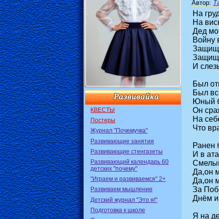
Автор
:
Т
На гру
На вис
Дед мо
Войну 
Защища
Защища
И слез
Был от
Был вс
Юный б
Он сра
КВЕСТЫ
На себ
Постеры
Что вр
Журнал "Почемучка"
Развивающие занятия
Ранен 
Развивающие стенгазеты
И в ата
Развивающий календарь 60
Смелый
детских "почему"
Да,он 
"Играем и развиваемся" 2+
Да,он 
За Поб
Развиваем мышление
Днём и
Детский журнал "Это я!"
Подготовка к школе
Я на де