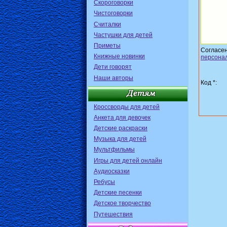
Скороговорки
Чистоговорки
Считалки
Частушки для детей
Приметы
Согласе
Книжные новинки
персона
Дети говорят
Наши авторы
Код *:
Кроссворды для детей
Анкета для девочек
Детские раскраски
Музыка для детей
Мультфильмы
Игры для детей онлайн
Аудиосказки
Ребусы
Детские песенки
Детское творчество
Путешествия