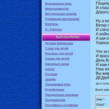
Поцелу
Музыкальные игры
И спас
Физкультминутка
Дорого
Методическая копилка
Публикация материалов
Ну а ве
Конкурсы
Ветер 
И слеза
Я - Учитель!
А войн
А кая о
Хорошо
Детская библиотека
Стихи для детей
Что за
Рассказы для детей
И крас
Сказки для детей
День В
Народные сказки
И вам 
Наш ва
Азбука
Вы жив
Потешки
ДЕДЫ!!
Загадки
Дата публи
Пальчиковые игры
Колыбельные
Всего ко
Праздничные сценарии
Имя *:
Поздравления
Email *:
Пословицы и поговорки