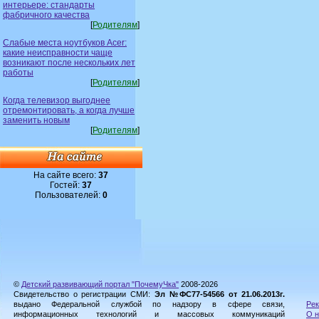
интерьере: стандарты
фабричного качества
[
Родителям
]
Слабые места ноутбуков Acer:
какие неисправности чаще
возникают после нескольких лет
работы
[
Родителям
]
Когда телевизор выгоднее
отремонтировать, а когда лучше
заменить новым
[
Родителям
]
На сайте всего:
37
Гостей:
37
Пользователей:
0
©
Детский развивающий портал "ПочемуЧка"
2008-2026
Свидетельство о регистрации СМИ:
Эл №ФС77-54566 от 21.06.2013г.
выдано Федеральной службой по надзору в сфере связи,
Рек
информационных технологий и массовых коммуникаций
О н