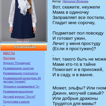
Автор
:
Наталия Волкова
Вот, скажите, неужели
Мама в одиночку
Заправляет все постели,
Гладит мне сорочку,
Подметает пол повсюду
И готовит ужин,
Лечит у меня простуду
(Если я простужен)?
КВЕСТЫ
Постеры
Нет, такого быть не може
Журнал "Почемучка"
Маме кто-то в тайне
Развивающие занятия
Помогает и в прихожей,
Развивающие стенгазеты
И в саду, и в ванне.
Развивающий календарь 60
детских "почему"
"Играем и развиваемся" 2+
Может, эльфы? Или гно
Развиваем мышление
Джинн, могучий самый?
Детский журнал "Это я!"
Или добрые драконы
Подготовка к школе
Трудятся для мамы?