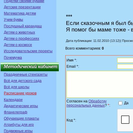
Поделки своими руками
Детские презентации
Математика детям
***
Учим буквы
Если сказочным я был б
Послушный карандаш
Я помог бы маме тоже -
Детям о животных
Детям о профессиях
Дата публикации: 11.02.2010 (13:12)| Просм
Детям о космосе
Всего комментариев:
0
Исследовательские проекты
Почемучка
Имя *:
Email *:
Праздничные стенгазеты
Всё для детского сада
Всё для школы
Расписание уроков
Календари
Согласен на
Обработку
Да
персональных данных
?
*
:
Дидактические игры
Фланелеграф
Обучающие плакаты
Код *:
Атрибуты для игр
Подвижные игры