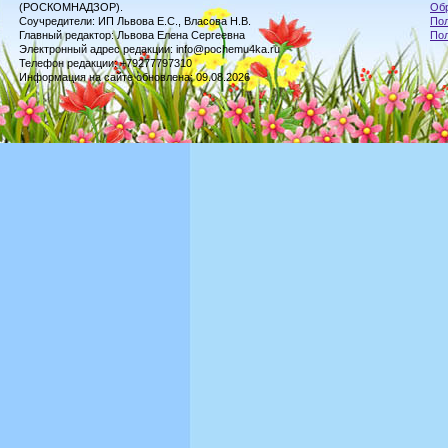
(РОСКОМНАДЗОР).
Обр
Соучредители: ИП Львова Е.С., Власова Н.В.
Пол
Главный редактор: Львова Елена Сергеевна
По
Электронный адрес редакции: info@pochemu4ka.ru
Телефон редакции: +79277797310
Информация на сайте обновлена: 09.08.2026