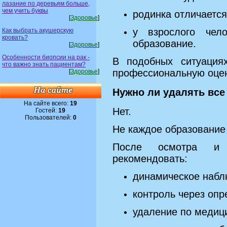
лазание по деревьям больше,
чем учить буквы
родинка отличается
[
Здоровье
]
у взрослого чел
Как выбрать акушерскую
кровать?
образование.
[
Здоровье
]
Особенности биопсии на рак -
В подобных ситуация
что важно знать пациентам?
профессиональную оцен
[
Здоровье
]
Нужно ли удалять вс
На сайте всего:
19
Нет.
Гостей:
19
Пользователей:
0
Не каждое образование 
После осмотра и 
рекомендовать:
динамическое набл
контроль через оп
удаление по медиц