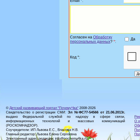
Email *:
Согласен на
Обработку
Да
персональных данных
?
*
:
Код *:
©
Детский развивающий портал "ПочемуЧка"
2008-2026
Свидетельство о регистрации СМИ:
Эл №ФС77-54566 от 21.06.2013г.
выдано Федеральной службой по надзору в сфере связи,
Рек
информационных технологий и массовых коммуникаций
О н
(РОСКОМНАДЗОР).
Обр
Соучредители: ИП Львова Е.С., Власова Н.В.
Пол
Главный редактор: Львова Елена Сергеевна
По
Электронный адрес редакции: info@pochemu4ka.ru