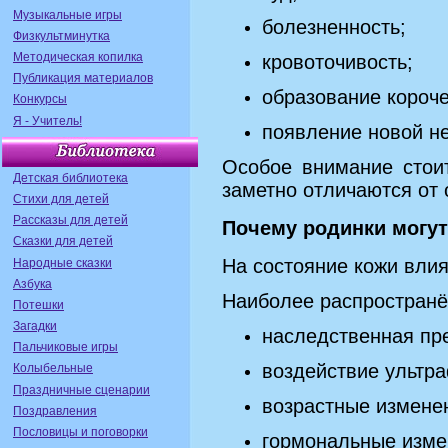
Музыкальные игры
болезненность;
Физкультминутка
Методическая копилка
кровоточивость;
Публикация материалов
образование короче
Конкурсы
Я - Учитель!
появление новой н
Особое внимание стои
Детская библиотека
заметно отличаются от 
Стихи для детей
Рассказы для детей
Почему родинки могут
Сказки для детей
На состояние кожи вли
Народные сказки
Азбука
Наиболее распространё
Потешки
Загадки
наследственная пр
Пальчиковые игры
воздействие ультр
Колыбельные
Праздничные сценарии
возрастные измене
Поздравления
Пословицы и поговорки
гормональные изме