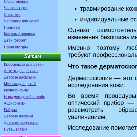
Скороговорки
травмирование кож
Чистоговорки
Считалки
индивидуальные ос
Частушки для детей
Приметы
Однако самостоятел
Книжные новинки
изменения безопасными
Дети говорят
Именно поэтому люб
Наши авторы
требуют профессиональ
Кроссворды для детей
Что такое дерматоско
Анкета для девочек
Дерматоскопия — это 
Детские раскраски
исследования кожи.
Музыка для детей
Мультфильмы
Во время процедуры
Игры для детей онлайн
оптический прибор — 
Аудиосказки
рассмотреть обра
Ребусы
увеличением.
Детские песенки
Детское творчество
Исследование помогает
Путешествия