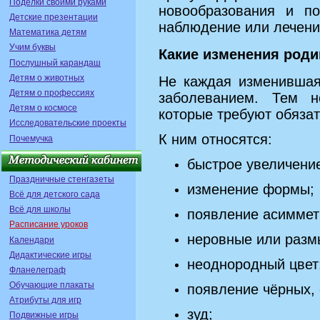
Поделки своими руками
новообразования и по
Детские презентации
наблюдение или лечени
Математика детям
Учим буквы
Какие изменения роди
Послушный карандаш
Детям о животных
Не каждая изменившая
Детям о профессиях
заболеванием. Тем н
Детям о космосе
которые требуют обязат
Исследовательские проекты
К ним относятся:
Почемучка
быстрое увеличени
Праздничные стенгазеты
изменение формы;
Всё для детского сада
Всё для школы
появление асиммет
Расписание уроков
неровные или разм
Календари
Дидактические игры
неоднородный цвет
Фланелеграф
Обучающие плакаты
появление чёрных, 
Атрибуты для игр
зуд;
Подвижные игры