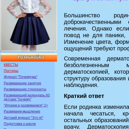
Большинство ро
доброкачественными
лечения. Однако если
повод не для паники, 
Изменение цвета, фор
ощущений требуют проф
Современная дермат
безболезненным
КВЕСТЫ
дерматоскопией, кото
Постеры
Журнал "Почемучка"
структуру образования
Развивающие занятия
наблюдения.
Развивающие стенгазеты
Краткий ответ
Развивающий календарь 60
детских "почему"
"Играем и развиваемся" 2+
Если родинка изменила
Развиваем мышление
начала чесаться, к
Детский журнал "Это я!"
остальных образований
Подготовка к школе
врачу. Дерматоскопи