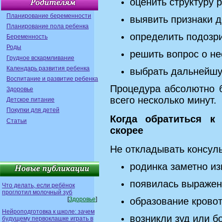
оценить структуру 
Планирование беременности
выявить признаки 
Планирование пола ребенка
определить подозри
Беременность
Роды
решить вопрос о н
Грудное вскармливание
Календарь развития ребенка
выбрать дальнейшу
Воспитание и развитие ребенка
Процедура абсолютно 
Здоровье
всего несколько минут.
Детское питание
Покупки для детей
Когда обратиться к
Статьи
скорее
Не откладывать консуль
родинка заметно и
появилась выражен
Что делать, если ребёнок
проглотил молочный зуб
[
Здоровье
]
образование кровот
Нейроподготовка к школе: зачем
возникли зуд или б
будущему первоклашке играть в