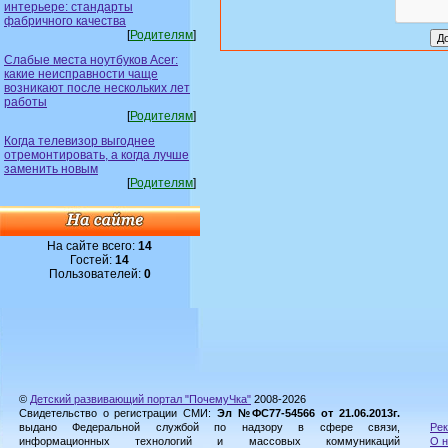
интерьере: стандарты
фабричного качества
[
Родителям
]
Слабые места ноутбуков Acer:
какие неисправности чаще
возникают после нескольких лет
работы
[
Родителям
]
Когда телевизор выгоднее
отремонтировать, а когда лучше
заменить новым
[
Родителям
]
На сайте всего:
14
Гостей:
14
Пользователей:
0
©
Детский развивающий портал "ПочемуЧка"
2008-2026
Свидетельство о регистрации СМИ:
Эл №ФС77-54566 от 21.06.2013г.
выдано Федеральной службой по надзору в сфере связи,
Рек
информационных технологий и массовых коммуникаций
О н