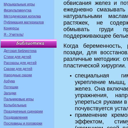
обвисания желез и по
Музыкальные игры
ежедневно смазывать
Физкультминутка
натуральными масла
Методическая копилка
растяжек, не содер
Публикация материалов
обмывать груди п
Конкурсы
Я - Учитель!
поддерживающее белье
Когда беременность,
Детская библиотека
позади, для восстано
Стихи для детей
различные методики: о
Рассказы для детей
пластической хирургии
Сказки для детей
специальная ги
Народные сказки
укрепление мышц,
Азбука
Потешки
желез. Она включа
Загадки
упражнения, нап
Пальчиковые игры
упереться руками в
Колыбельные
почувствуется уста
Праздничные сценарии
применение крем
Поздравления
эффектом, стим
Пословицы и поговорки
(кремнием, соей, п