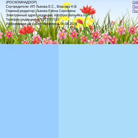
(РОСКОМНАДЗОР).
Обр
Соучредители: ИП Львова Е.С., Власова Н.В.
Пол
Главный редактор: Львова Елена Сергеевна
По
Электронный адрес редакции: info@pochemu4ka.ru
Телефон редакции: +79277797310
Информация на сайте обновлена: 06.08.2026