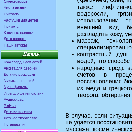
Скороговорки
также лифтинг-к
Чистоговорки
водоросли, гря
Считалки
использовании с
Частушки для детей
внешний вид бю
Приметы
разгладить кожу, у
Книжные новинки
Дети говорят
массаж, технол
Наши авторы
специализированно
контрастный душ 
водой, что способс
Кроссворды для детей
народные средств
Анкета для девочек
счетов в проце
Детские раскраски
восстановления бю
Музыка для детей
из меда и грецког
Мультфильмы
Игры для детей онлайн
творога; обтирания
Аудиосказки
Ребусы
Детские песенки
В случае, если ситуаци
Детское творчество
не удается восстановит
Путешествия
массажа, косметически