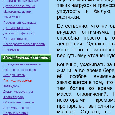
Поделки своими руками
таких нагрузок и транс
Детские презентации
упругость и былую п
Математика детям
растяжки.
Учим буквы
Послушный карандаш
Естественно, что ни 
Детям о животных
внушает оптимизма, 
Детям о профессиях
способна просто в 
Детям о космосе
депрессии. Однако, от
Исследовательские проекты
множество возможнос
Почемучка
вернуть ему утраченную
Конечно, ухаживать за
Праздничные стенгазеты
жизни, а во время бере
Всё для детского сада
ей особое внимани
Всё для школы
Расписание уроков
заключается в том, что
Календари
тем более во время 
Дидактические игры
масса ограничений. 
Фланелеграф
некоторыми кремам
Обучающие плакаты
препараты, выполнят
Атрибуты для игр
массаж. Однако, во 
Подвижные игры