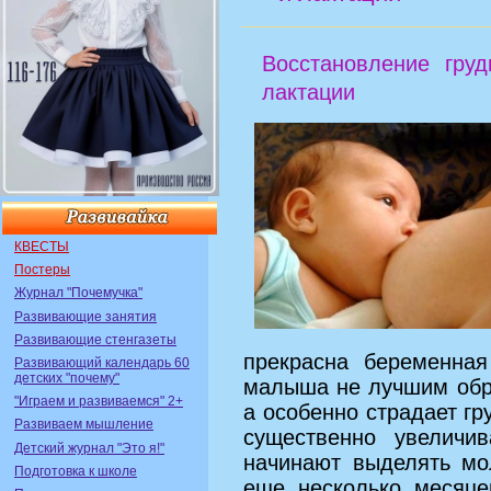
Восстановление гру
лактации
КВЕСТЫ
Постеры
Журнал "Почемучка"
Развивающие занятия
Развивающие стенгазеты
прекрасна беременна
Развивающий календарь 60
детских "почему"
малыша не лучшим обра
"Играем и развиваемся" 2+
а особенно страдает гр
Развиваем мышление
существенно увеличи
Детский журнал "Это я!"
начинают выделять мо
Подготовка к школе
еще несколько месяце