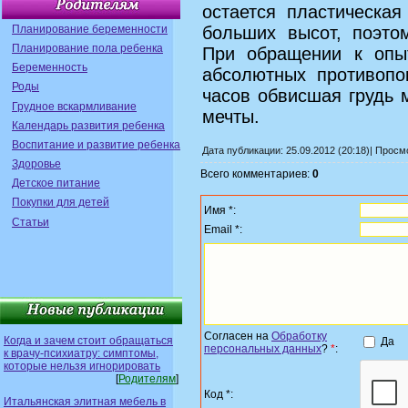
остается пластическая
Планирование беременности
больших высот, поэто
Планирование пола ребенка
При обращении к опыт
Беременность
абсолютных противопо
Роды
часов обвисшая грудь 
Грудное вскармливание
мечты.
Календарь развития ребенка
Воспитание и развитие ребенка
Дата публикации: 25.09.2012 (20:18)| Прос
Здоровье
Всего комментариев:
0
Детское питание
Покупки для детей
Имя *:
Статьи
Email *:
Согласен на
Обработку
Когда и зачем стоит обращаться
Да
персональных данных
?
*
:
к врачу-психиатру: симптомы,
которые нельзя игнорировать
[
Родителям
]
Код *:
Итальянская элитная мебель в