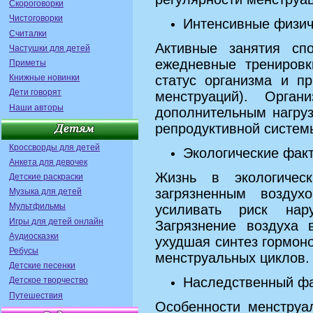
Скороговорки
Чистоговорки
Интенсивные физич
Считалки
Активные занятия сп
Частушки для детей
ежедневные тренировк
Приметы
статус организма и п
Книжные новинки
Дети говорят
менструаций). Орган
Наши авторы
дополнительным нагруз
репродуктивной систем
Кроссворды для детей
Экологические факт
Анкета для девочек
Жизнь в экологичес
Детские раскраски
загрязненным возду
Музыка для детей
Мультфильмы
усиливать риск нар
Игры для детей онлайн
Загрязнение воздуха 
Аудиосказки
ухудшая синтез гормон
Ребусы
менструальных циклов.
Детские песенки
Наследственный ф
Детское творчество
Путешествия
Особенности менструа