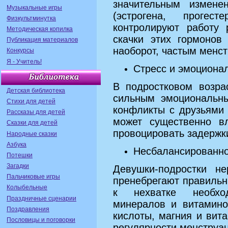
значительным измене
Музыкальные игры
(эстрогена, прогест
Физкультминутка
контролируют работу 
Методическая копилка
скачки этих гормонов
Публикация материалов
наоборот, частым менс
Конкурсы
Я - Учитель!
Стресс и эмоциона
В подростковом возра
Детская библиотека
сильным эмоциональны
Стихи для детей
конфликты с друзьями
Рассказы для детей
может существенно в
Сказки для детей
провоцировать задержк
Народные сказки
Азбука
Несбалансированно
Потешки
Загадки
Девушки-подростки н
Пальчиковые игры
пренебрегают правильн
Колыбельные
к нехватке необхо
Праздничные сценарии
минералов и витамино
Поздравления
кислоты, магния и вит
Пословицы и поговорки
регулярности менструа