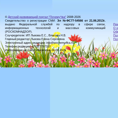
©
Детский развивающий портал "ПочемуЧка"
2008-2026
Свидетельство о регистрации СМИ:
Эл №ФС77-54566 от 21.06.2013г.
выдано Федеральной службой по надзору в сфере связи,
Рек
информационных технологий и массовых коммуникаций
О н
(РОСКОМНАДЗОР).
Обр
Соучредители: ИП Львова Е.С., Власова Н.В.
Пол
Главный редактор: Львова Елена Сергеевна
По
Электронный адрес редакции: info@pochemu4ka.ru
Телефон редакции: +79277797310
Информация на сайте обновлена: 06.08.2026