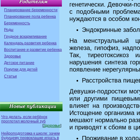
генетически. Девочки-п
Планирование беременности
с подобными проблема
Планирование пола ребенка
нуждаются в особом кон
Беременность
Эндокринные забо
Роды
Грудное вскармливание
На менструальный ц
Календарь развития ребенка
железа, гипофиз, надп
Воспитание и развитие ребенка
Так, тиреотоксикоз 
Здоровье
нарушения синтеза го
Детское питание
появление нерегулярны
Покупки для детей
Статьи
Расстройства пище
Девушки-подростки мог
или другими пищевыми
влияет на производст
Истощение организма и
Что делать, если ребёнок
мешают нормально раз
проглотил молочный зуб
[
Здоровье
]
и приводят к сбоям в ци
Нейроподготовка к школе: зачем
Проживание в холо
будущему первоклашке играть в