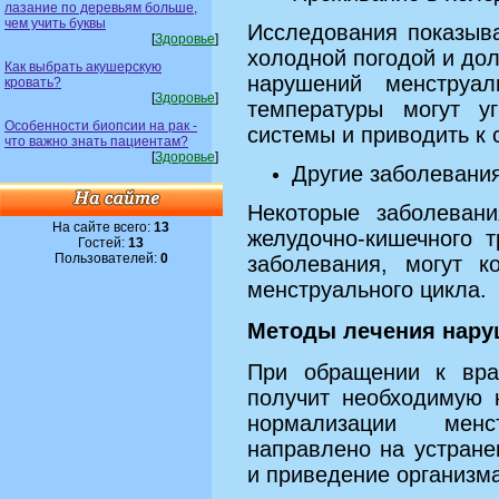
лазание по деревьям больше,
чем учить буквы
Исследования показыва
[
Здоровье
]
холодной погодой и дол
Как выбрать акушерскую
нарушений менструа
кровать?
[
Здоровье
]
температуры могут уг
Особенности биопсии на рак -
системы и приводить к 
что важно знать пациентам?
[
Здоровье
]
Другие заболевани
Некоторые заболевани
На сайте всего:
13
желудочно-кишечного 
Гостей:
13
Пользователей:
0
заболевания, могут к
менструального цикла.
Методы лечения нару
При обращении к врач
получит необходимую 
нормализации менс
направлено на устран
и приведение организма