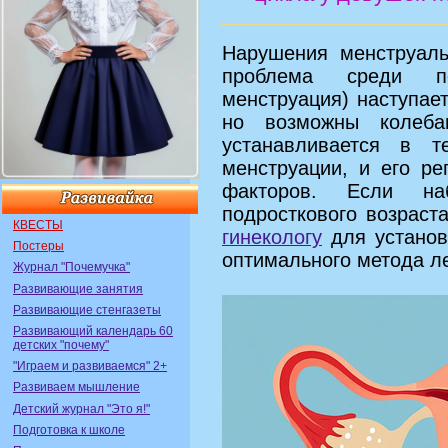
Нарушения менструаль
проблема среди по
менструация) наступает
но возможны колеба
устанавливается в 
менструации, и его ре
факторов. Если н
подросткового возраст
КВЕСТЫ
гинекологу
для установ
Постеры
оптимального метода л
Журнал "Почемучка"
Развивающие занятия
Развивающие стенгазеты
Развивающий календарь 60
детских "почему"
"Играем и развиваемся" 2+
Развиваем мышление
Детский журнал "Это я!"
Подготовка к школе