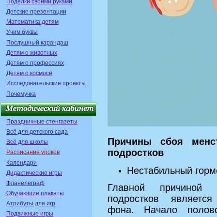
Поделки своими руками
Детские презентации
Математика детям
Учим буквы
Послушный карандаш
Детям о животных
Детям о профессиях
Детям о космосе
Исследовательские проекты
Почемучка
Праздничные стенгазеты
Всё для детского сада
Причины сбоя менст
Всё для школы
подростков
Расписание уроков
Календари
Нестабильный гор
Дидактические игры
Фланелеграф
Главной причиной 
Обучающие плакаты
подростков является
Атрибуты для игр
фона. Начало полово
Подвижные игры