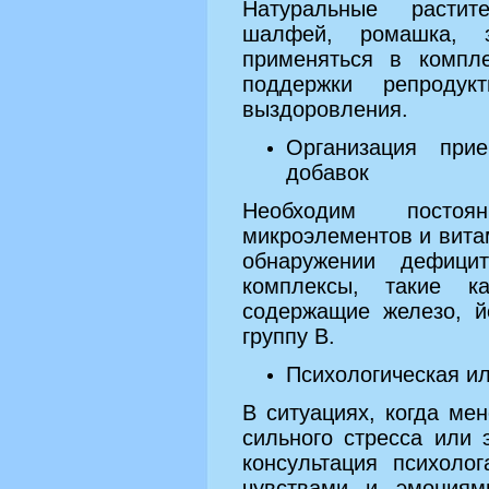
Натуральные растит
шалфей, ромашка, з
применяться в компл
поддержки репродук
выздоровления.
Организация при
добавок
Необходим постоя
микроэлементов и вита
обнаружении дефици
комплексы, такие к
содержащие железо, й
группу B.
Психологическая и
В ситуациях, когда ме
сильного стресса или
консультация психоло
чувствами и эмоциям