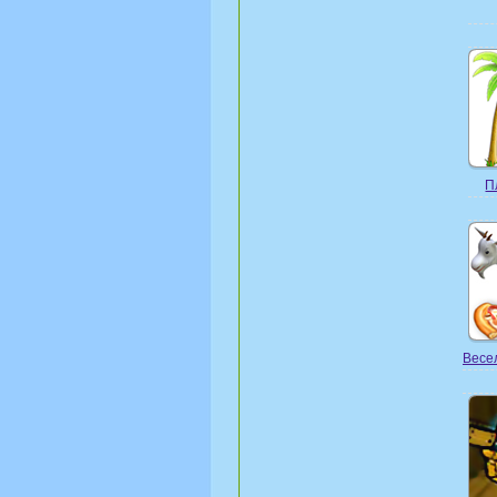
П
Весел