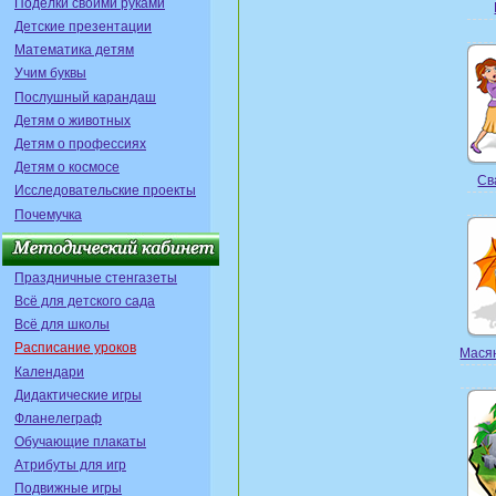
Поделки своими руками
Детские презентации
Математика детям
Учим буквы
Послушный карандаш
Детям о животных
Детям о профессиях
Детям о космосе
Св
Исследовательские проекты
Почемучка
Праздничные стенгазеты
Всё для детского сада
Всё для школы
Расписание уроков
Масян
Календари
Дидактические игры
Фланелеграф
Обучающие плакаты
Атрибуты для игр
Подвижные игры