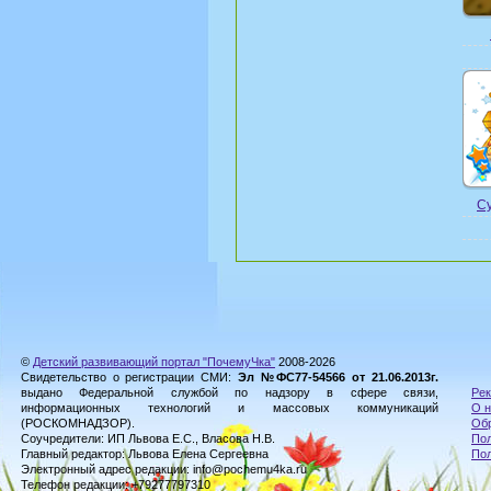
С
©
Детский развивающий портал "ПочемуЧка"
2008-2026
Свидетельство о регистрации СМИ:
Эл №ФС77-54566 от 21.06.2013г.
выдано Федеральной службой по надзору в сфере связи,
Рек
информационных технологий и массовых коммуникаций
О н
(РОСКОМНАДЗОР).
Обр
Соучредители: ИП Львова Е.С., Власова Н.В.
Пол
Главный редактор: Львова Елена Сергеевна
По
Электронный адрес редакции: info@pochemu4ka.ru
Телефон редакции: +79277797310