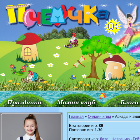
Главная
»
Онлайн игры
» Аркады и экш
В категории игр
:
86
Показано игр
:
1-30
Сортировать по
:
Дате
·
Названию
·
Рей