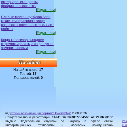
интерьере: стандарты
фабричного качества
[
Родителям
]
Слабые места ноутбуков Acer:
какие неисправности чаще
возникают после нескольких лет
работы
[
Родителям
]
Когда телевизор выгоднее
отремонтировать, а когда лучше
заменить новым
[
Родителям
]
На сайте всего:
17
Гостей:
17
Пользователей:
0
©
Детский развивающий портал "ПочемуЧка"
2008-2026
Свидетельство о регистрации СМИ:
Эл №ФС77-54566 от 21.06.2013г.
выдано Федеральной службой по надзору в сфере связи,
Рек
информационных технологий и массовых коммуникаций
О н