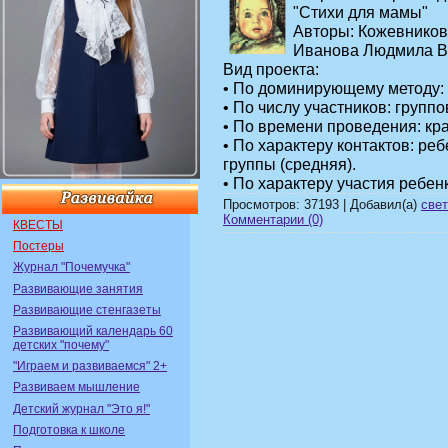
"Стихи для мамы"
Авторы: Кожевников
Иванова Людмила В
Вид проекта:
• По доминирующему методу:
• По числу участников: группо
• По времени проведения: крат
• По характеру контактов: ре
группы (средняя).
• По характеру участия ребен
Просмотров: 37193 | Добавил(а)
свет
Комментарии (0)
КВЕСТЫ
Постеры
Журнал "Почемучка"
Развивающие занятия
Развивающие стенгазеты
Развивающий календарь 60
детских "почему"
"Играем и развиваемся" 2+
Развиваем мышление
Детский журнал "Это я!"
Подготовка к школе