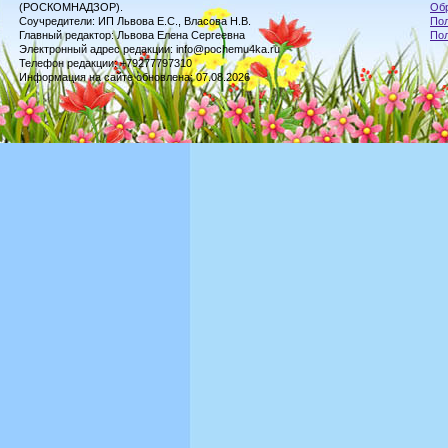
(РОСКОМНАДЗОР).
Обр
Соучредители: ИП Львова Е.С., Власова Н.В.
Пол
Главный редактор: Львова Елена Сергеевна
По
Электронный адрес редакции: info@pochemu4ka.ru
Телефон редакции: +79277797310
Информация на сайте обновлена: 07.08.2026