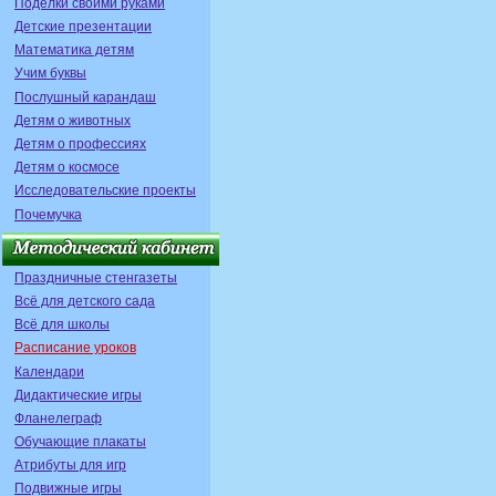
Поделки своими руками
Детские презентации
Математика детям
Учим буквы
Послушный карандаш
Детям о животных
Детям о профессиях
Детям о космосе
Исследовательские проекты
Почемучка
Праздничные стенгазеты
Всё для детского сада
Всё для школы
Расписание уроков
Календари
Дидактические игры
Фланелеграф
Обучающие плакаты
Атрибуты для игр
Подвижные игры