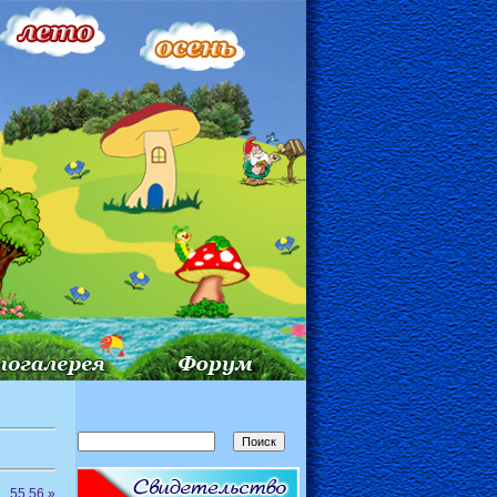
..
55
56
»