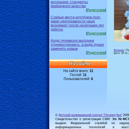
интерьере: стандарты
фабричного качества
[
Родителям
]
Слабые места ноутбуков Acer:
какие неисправности чаще
возникают после нескольких лет
работы
[
Родителям
]
Когда телевизор выгоднее
отремонтировать, а когда лучше
заменить новым
Вязание
| П
[
Родителям
]
Дата:
08.11.
На сайте всего:
11
Гостей:
11
Пользователей:
0
©
Детский развивающий портал "ПочемуЧка"
200
Свидетельство о регистрации СМИ:
Эл №ФС77-
выдано Федеральной службой по надз
информационных технологий и масс