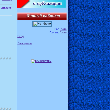
, читаем
Вы:
Гость
Группа:
Гости
Вход
Регистрация