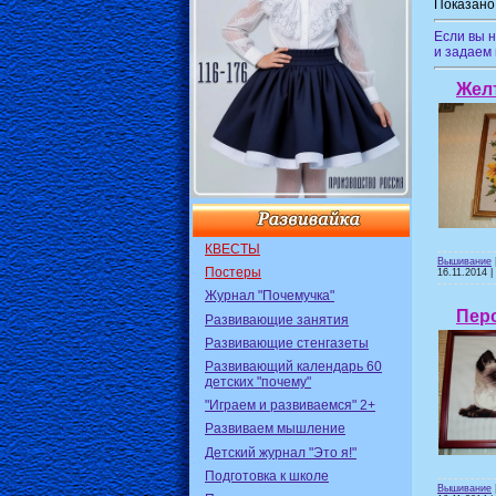
Показано
Если вы 
и задаем
Жел
КВЕСТЫ
Вышивание
Постеры
16.11.2014
|
Журнал "Почемучка"
Пер
Развивающие занятия
Развивающие стенгазеты
Развивающий календарь 60
детских "почему"
"Играем и развиваемся" 2+
Развиваем мышление
Детский журнал "Это я!"
Подготовка к школе
Вышивание