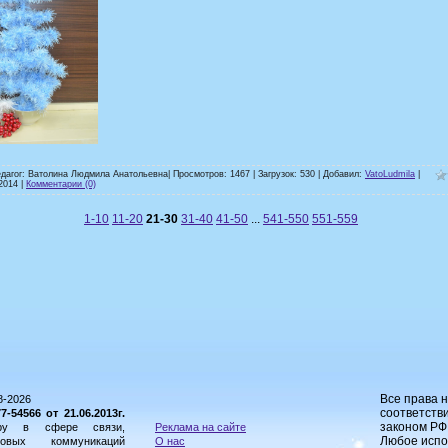
едагог: Ватолина Людмила Анатольевна| Просмотров: 1467 | Загрузок: 530 | Добавил:
VatoLudmila
|
2014
|
Комментарии (0)
1-10
11-20
21-30
31-40
41-50
...
541-550
551-559
Все права 
8-2026
соответстви
54566 от 21.06.2013г.
законом РФ
ору в сфере связи,
Реклама на сайте
Любое испо
овых коммуникаций
О нас