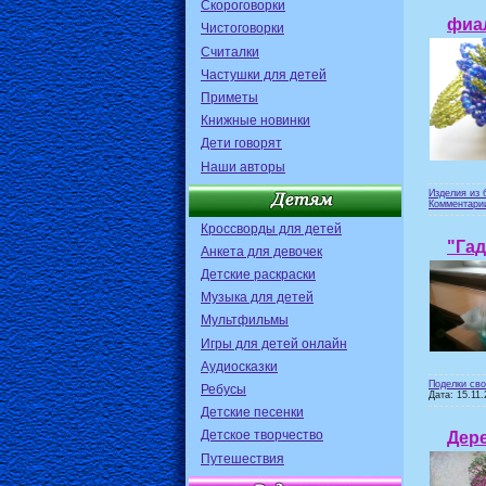
Скороговорки
фиа
Чистоговорки
Считалки
Частушки для детей
Приметы
Книжные новинки
Дети говорят
Наши авторы
Изделия из 
Комментарии
Кроссворды для детей
"Гад
Анкета для девочек
Детские раскраски
Музыка для детей
Мультфильмы
Игры для детей онлайн
Аудиосказки
Поделки св
Ребусы
Дата:
15.11.
Детские песенки
Детское творчество
Дер
Путешествия