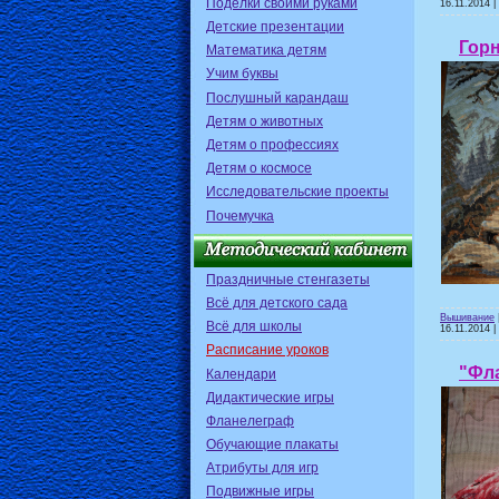
Поделки своими руками
16.11.2014
|
Детские презентации
Гор
Математика детям
Учим буквы
Послушный карандаш
Детям о животных
Детям о профессиях
Детям о космосе
Исследовательские проекты
Почемучка
Праздничные стенгазеты
Всё для детского сада
Вышивание
Всё для школы
16.11.2014
|
Расписание уроков
"Фл
Календари
Дидактические игры
Фланелеграф
Обучающие плакаты
Атрибуты для игр
Подвижные игры