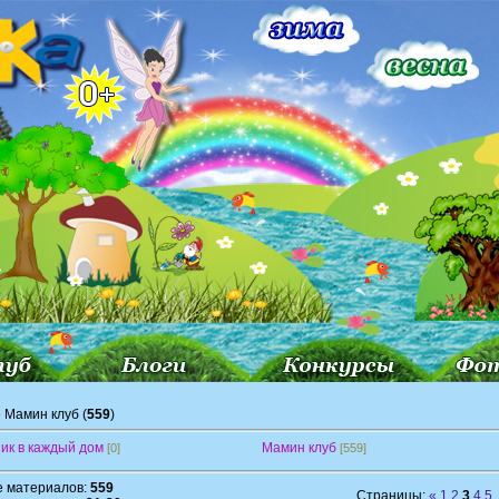
 Мамин клуб (
559
)
ик в каждый дом
Мамин клуб
[0]
[559]
е материалов:
559
Страницы:
«
1
2
3
4
5
.