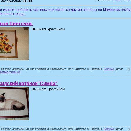
 материалов:
21-30
не можете добавить картинку или имеются другие вопросы по Маминому клубу
 вопросы
здесь
тые Цветочки.
Вышивка крестиком.
| Педагог: Закирова Гульназ Рафиковна| Просмотров: 1552 | Загрузок: 0 | Добавил:
SAMINA
| Дата:
Комментарии (0)
сидский котёнок"Симба"
Вышивка крестиком
| Педагог: Закирова Гульназ Рафиковна| Просмотров: 1569 | Загрузок: 0 | Добавил:
SAMINA
| Дата: