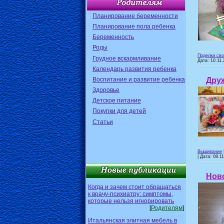
Планирование беременности
Планирование пола ребенка
Беременность
Роды
Поделки св
Грудное вскармливание
Дата:
10.11.
Календарь развития ребенка
Воспитание и развитие ребенка
Дру
Здоровье
Детское питание
Покупки для детей
Статьи
Вышивание
| Дата:
08.1
Ново
Когда и зачем стоит обращаться
к врачу-психиатру: симптомы,
которые нельзя игнорировать
[
Родителям
]
Итальянская элитная мебель в