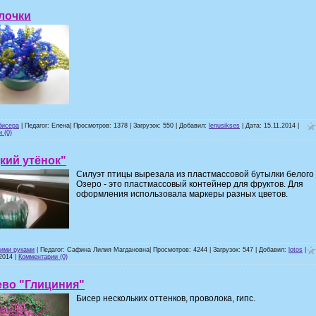
лочки
бисера
| Педагог: Елена| Просмотров: 1378 | Загрузок: 550 | Добавил:
lenusikses
| Дата:
15.11.2014
|
 (0)
кий утёнок"
Силуэт птицы вырезала из пластмассовой бутылки белого 
Озеро - это пластмассовый контейнер для фруктов. Для
оформления использовала маркеры разных цветов.
оими руками
| Педагог: Сафина Лилия Магдановна| Просмотров: 4244 | Загрузок: 547 | Добавил:
lotos
|
2014
|
Комментарии (0)
ево "Глициния"
Бисер нескольких оттенков, проволока, гипс.