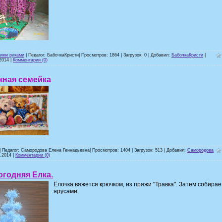
оими руками
| Педагог: БабочкаКристи| Просмотров: 1864 | Загрузок: 0 | Добавил:
БабочкаКристи
|
2014
|
Комментарии (0)
жная семейка
| Педагог: Самородова Елена Геннадьевна| Просмотров: 1404 | Загрузок: 513 | Добавил:
Самородова
1.2014
|
Комментарии (0)
годняя Елка.
Ёлочка вяжется крючком, из пряжи "Травка". Затем собирае
ярусами.