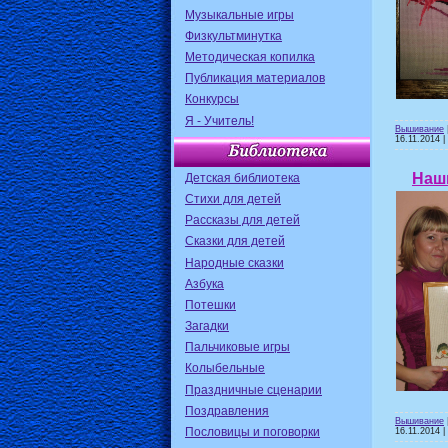
Музыкальные игры
Физкультминутка
Методическая копилка
Публикация материалов
Конкурсы
Я - Учитель!
Вышивание
16.11.2014
|
Наш
Детская библиотека
Стихи для детей
Рассказы для детей
Сказки для детей
Народные сказки
Азбука
Потешки
Загадки
Пальчиковые игры
Колыбельные
Праздничные сценарии
Поздравления
Вышивание
Пословицы и поговорки
16.11.2014
|