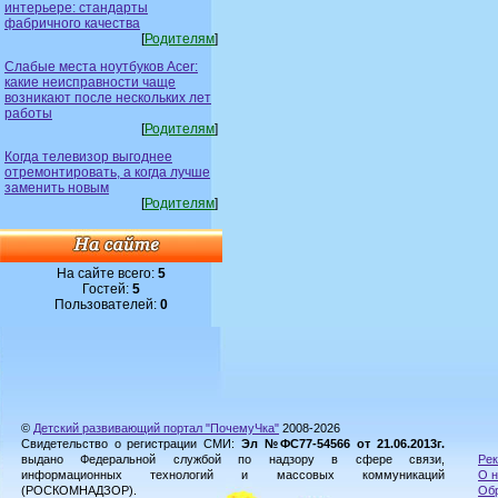
интерьере: стандарты
фабричного качества
[
Родителям
]
Слабые места ноутбуков Acer:
какие неисправности чаще
возникают после нескольких лет
работы
[
Родителям
]
Когда телевизор выгоднее
отремонтировать, а когда лучше
заменить новым
[
Родителям
]
На сайте всего:
5
Гостей:
5
Пользователей:
0
©
Детский развивающий портал "ПочемуЧка"
2008-2026
Свидетельство о регистрации СМИ:
Эл №ФС77-54566 от 21.06.2013г.
выдано Федеральной службой по надзору в сфере связи,
Рек
информационных технологий и массовых коммуникаций
О н
(РОСКОМНАДЗОР).
Обр