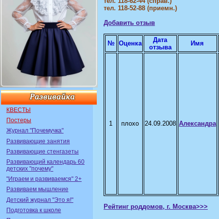
тел. 118-62-44 (справ.)
тел. 118-52-88 (приемн.)
Добавить отзыв
Дата
№
Оценка
Имя
отзыва
КВЕСТЫ
Постеры
1
плохо
24.09.2008
Александра
Журнал "Почемучка"
Развивающие занятия
Развивающие стенгазеты
Развивающий календарь 60
детских "почему"
"Играем и развиваемся" 2+
Развиваем мышление
Детский журнал "Это я!"
Рейтинг роддомов, г. Москва>>>
Подготовка к школе