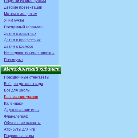
Поделки своими руками
Детские презентации
Математика детям
Учим буквы
Послушный карандаш
Детям о животных
Детям о профессиях
Детям о космосе
Исследовательские проекты
Почемучка
Праздничные стенгазеты
Всё для детского сада
Всё для школы
Расписание уроков
Календари
Дидактические игры
Фланелеграф
Обучающие плакаты
Атрибуты для игр
Подвижные игры