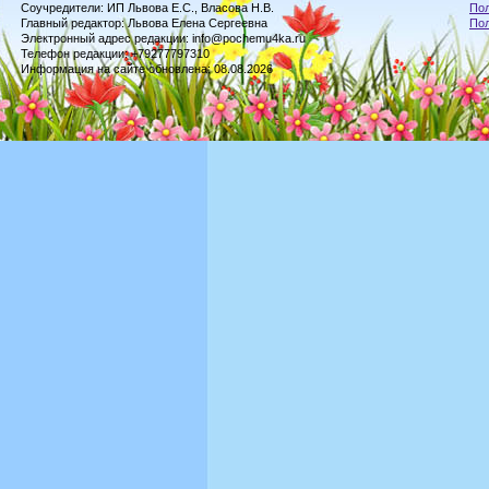
Соучредители: ИП Львова Е.С., Власова Н.В.
Пол
Главный редактор: Львова Елена Сергеевна
По
Электронный адрес редакции: info@pochemu4ka.ru
Телефон редакции: +79277797310
Информация на сайте обновлена: 08.08.2026