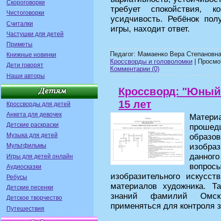
Скороговорки
требует спокойствия, к
Чистоговорки
усидчивость. Ребёнок пол
Считалки
игры, находит ответ.
Частушки для детей
Приметы
Педагог: Мамаенко Вера Степановна
Книжные новинки
Кроссворды и головоломки
| Просмот
Дети говорят
Комментарии (0)
Наши авторы
Кроссворд: "Юный 
15 лет
Кроссворды для детей
Анкета для девочек
Материа
Детские раскраски
прошед
Музыка для детей
образ
изобра
Мультфильмы
данно
Игры для детей онлайн
вопрос
Аудиосказки
изобразительного искусст
Ребусы
материалов художника. Т
Детские песенки
знаний фамилий Омски
Детское творчество
применяться для контроля 
Путешествия