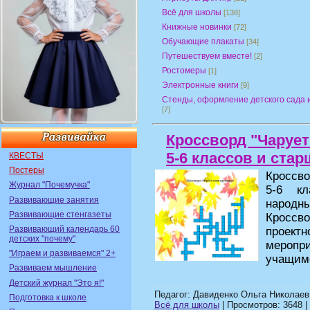
Всё для школы
[138]
Книжные новинки
[72]
Обучающие плакаты
[34]
Путешествуем вместе!
[2]
Ростомеры
[1]
Электронные книги
[9]
Стенды, оформление детского сада 
[7]
Кроссворд "Чарует
5-6 классов и стар
КВЕСТЫ
Постеры
Кроссв
Журнал "Почемучка"
5-6 кл
Развивающие занятия
народн
Развивающие стенгазеты
Кроссв
Развивающий календарь 60
проект
детских "почему"
меропр
"Играем и развиваемся" 2+
учащим
Развиваем мышление
Детский журнал "Это я!"
Педагог: Давиденко Ольга Николаев
Подготовка к школе
Всё для школы
| Просмотров: 3648 | 