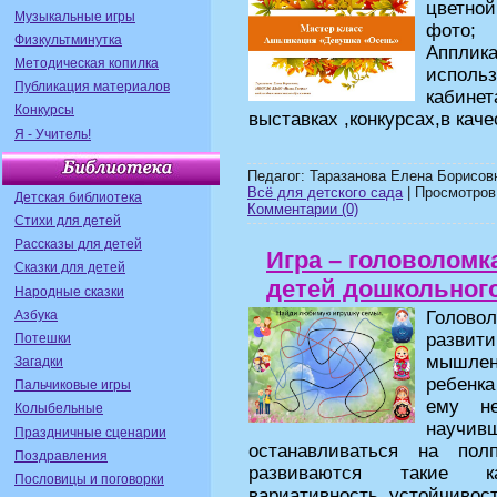
цветной
Музыкальные игры
фото;
Физкультминутка
Апплик
Методическая копилка
исполь
Публикация материалов
кабинет
Конкурсы
выставках ,конкурсах,в каче
Я - Учитель!
Педагог: Таразанова Елена Борисов
Всё для детского сада
| Просмотров:
Детская библиотека
Комментарии (0)
Стихи для детей
Рассказы для детей
Игра – головолом
Сказки для детей
детей дошкольного
Народные сказки
Азбука
Голов
развит
Потешки
мышлен
Загадки
ребенка
Пальчиковые игры
ему не
Колыбельные
научи
Праздничные сценарии
останавливаться на по
Поздравления
развиваются такие ка
Пословицы и поговорки
вариативность, устойчивос