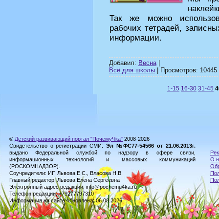
наклейк
Так же можно использов
рабочих тетрадей, записны
информации.
Добавил:
Весна
|
Всё для школы
| Просмотров: 10445 
1-15
16-30
31-45
4
©
Детский развивающий портал "ПочемуЧка"
2008-2026
Свидетельство о регистрации СМИ:
Эл №ФС77-54566 от 21.06.2013г.
выдано Федеральной службой по надзору в сфере связи,
Рек
информационных технологий и массовых коммуникаций
О н
(РОСКОМНАДЗОР).
Обр
Соучредители: ИП Львова Е.С., Власова Н.В.
Пол
Главный редактор: Львова Елена Сергеевна
По
Электронный адрес редакции: info@pochemu4ka.ru
Телефон редакции: +79277797310
Информация на сайте обновлена: 06.08.2026