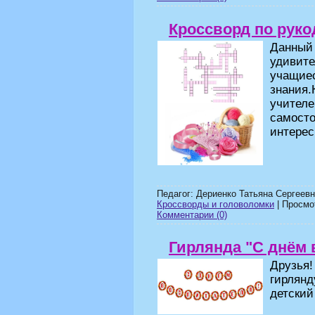
Кроссворд по руко
Данный
удивит
учащие
знания
учителе
самосто
интерес
Педагог: Дериенко Татьяна Сергеевн
Кроссворды и головоломки
| Просмот
Комментарии (0)
Гирлянда "С днём 
Друзья
гирлянд
детский