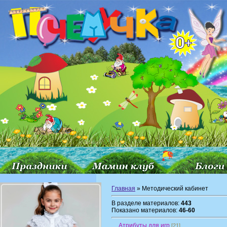
Главная
» Методический кабинет
В разделе материалов:
443
Показано материалов:
46-60
Атрибуты для игр
[21]