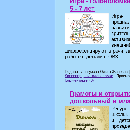
Игра - головоломка
5 - 7 лет
Игра-
предназ
развит
зритель
активи
внеш
дифференцируют в речи зв
работе с детьми с ОВЗ.
Педагог: Лянгузова Ольга Жановна 
Кроссворды и головоломки
| Просмот
Комментарии (0)
Грамоты и открытк
дошкольный и мл
Ресурс
школы, 
и детс
провед