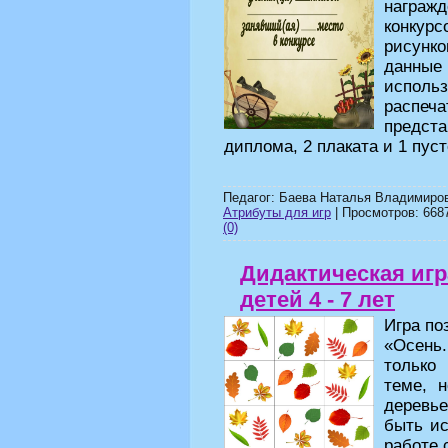
награ
конкурс
рисунк
данные
использ
распеч
предст
диплома, 2 плаката и 1 пу
Педагог: Баева Наталья Владимиров
Атрибуты для игр
| Просмотров: 6687
(0)
Дидактическая игр
детей 4 - 7 лет
Игра по
«Осень
только
теме, 
деревь
быть ис
работе 