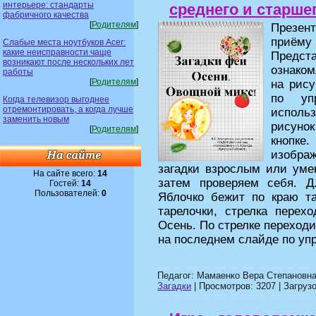
интерьере: стандарты
среднего и старше
фабричного качества
[
Родителям
]
Презен
приёму
Слабые места ноутбуков Acer:
какие неисправности чаще
Предст
возникают после нескольких лет
ознако
работы
[
Родителям
]
на рису
по уп
Когда телевизор выгоднее
отремонтировать, а когда лучше
исполь
заменить новым
рисуно
[
Родителям
]
кнопке
изобра
загадки взрослым или уме
На сайте всего:
14
затем проверяем себя. Д
Гостей:
14
Пользователей:
0
Яблочко бежит по краю та
тарелочки, стрелка пере
Осень. По стрелке переходи
на последнем слайде по уп
Педагог: Мамаенко Вера Степановна
Загадки
| Просмотров: 3207 | Загрузо