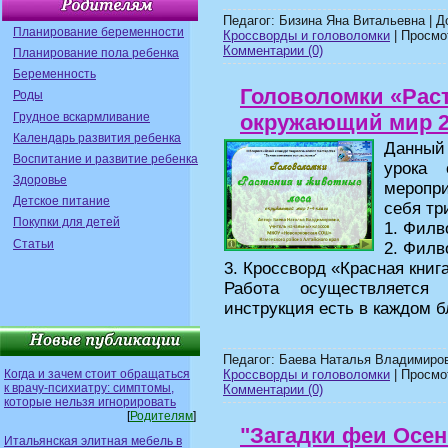
Педагог: Бизина Яна Витальевна | 
Планирование беременности
Кроссворды и головоломки
| Просмот
Комментарии (0)
Планирование пола ребенка
Беременность
Головоломки «Раст
Роды
Грудное вскармливание
окружающий мир 2
Календарь развития ребенка
Данный
Воспитание и развитие ребенка
урока 
Здоровье
меропри
Детское питание
себя тр
Покупки для детей
1. Филв
Статьи
2. Филв
3. Кроссворд «Красная книг
Работа осуществляется
инструкция есть в каждом б
Педагог: Баева Наталья Владимиров
Когда и зачем стоит обращаться
Кроссворды и головоломки
| Просмот
к врачу-психиатру: симптомы,
Комментарии (0)
которые нельзя игнорировать
[
Родителям
]
"Загадки феи Осен
Итальянская элитная мебель в