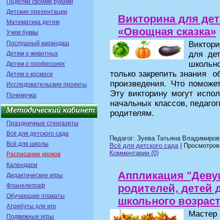
Поделки своими руками
Детские презентации
Викторина для дет
Математика детям
«Овощная сказка»
Учим буквы
Послушный карандаш
Виктор
для де
Детям о животных
школьн
Детям о профессиях
только закрепить знания о
Детям о космосе
произведения. Что поможет
Исследовательские проекты
Эту викторину могут испол
Почемучка
начальных классов, педагог
родителям.
Праздничные стенгазеты
Всё для детского сада
Педагог: Зуева Татьяна Владимиров
Всё для школы
Всё для детского сада
| Просмотров:
Комментарии (0)
Расписание уроков
Календари
Аппликация "Девуш
Дидактические игры
Фланелеграф
родителей, детей 
Обучающие плакаты
школьного возрас
Атрибуты для игр
Мастер
Подвижные игры