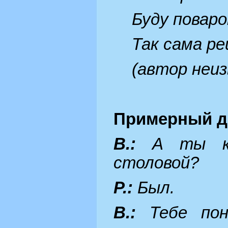
Буду поваро
Так сама ре
(автор неи
Примерный д
В.:
А ты ког
столовой?
Р.:
Был.
В.:
Тебе понр