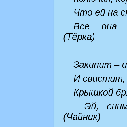
Что ей на с
Все она 
(Тёрка)
Закипит – 
И свистит,
Крышкой бр
- Эй, сни
(Чайник)