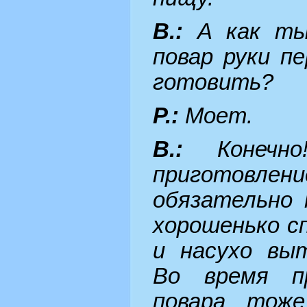
В.:
А как ты
повар руки п
готовить?
Р.:
Моет.
В.:
Конечн
пригото
обязательно 
хорошенько с
и насухо вы
Во время п
повара тож