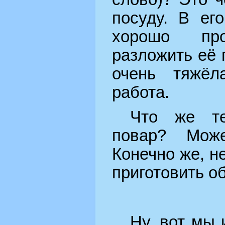
посуду. В ег
хорошо пр
разложить её 
очень тяжёл
работа.
Что же те
повар? Мож
Конечно же, н
приготовить об
Ну, вот мы 