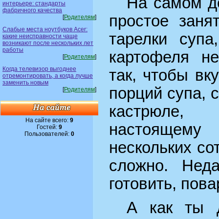
На самом де
интерьере: стандарты
фабричного качества
простое заня
[
Родителям
]
Слабые места ноутбуков Acer:
тарелки супа
какие неисправности чаще
возникают после нескольких лет
работы
картофеля не
[
Родителям
]
Когда телевизор выгоднее
так, чтобы вк
отремонтировать, а когда лучше
заменить новым
порций супа, 
[
Родителям
]
кастрюле, 
На сайте всего:
9
настоящему
Гостей:
9
Пользователей:
0
нескольких со
сложно. Нед
готовить, пова
А как ты 