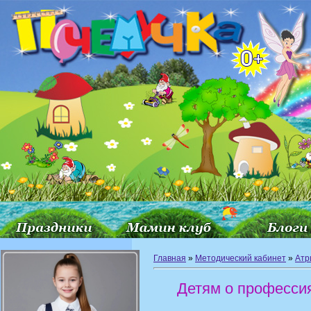
Главная
»
Методический кабинет
»
Атр
Детям о професси