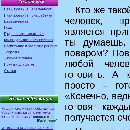
Кто же тако
Планирование беременности
Планирование пола ребенка
человек, пр
Беременность
Роды
является при
Грудное вскармливание
ты думаешь, 
Календарь развития ребенка
Воспитание и развитие ребенка
поваром? Пов
Здоровье
Детское питание
любой челов
Покупки для детей
Статьи
готовить. А 
просто – гот
«Конечно, вед
готовят кажд
Когда и зачем стоит обращаться
к врачу-психиатру: симптомы,
получается оче
которые нельзя игнорировать
[
Родителям
]
Итальянская элитная мебель в