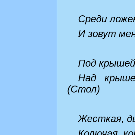
Среди ложек
И зовут ме
Под крышей
Над крыше
(Стол)
Жесткая, д
Колючая, ко