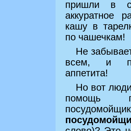
пришли в с
аккуратное р
кашу в тарел
по чашечкам!
Не забывает
всем, и по
аппетита!
Но вот люди
помощь п
посудомойщ
посудом
слово)? Это ч