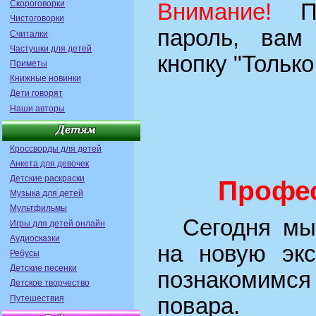
Скороговорки
Внимание!
Пре
Чистоговорки
пароль, вам
Считалки
Частушки для детей
кнопку "Только
Приметы
Книжные новинки
Дети говорят
Наши авторы
Кроссворды для детей
Анкета для девочек
Детские раскраски
Профес
Музыка для детей
Мультфильмы
Сегодня мы
Игры для детей онлайн
Аудиосказки
на новую экс
Ребусы
Детские песенки
познакомим
Детское творчество
Путешествия
повара.