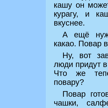
кашу он може
курагу, и ка
вкуснее.
А ещё нуж
какао. Повар в
Ну, вот за
люди придут в
Что же теп
повару?
Повар гото
чашки, салф