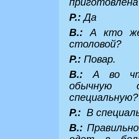
приготовлена
Р.:
Да
В.:
А кто же
столовой?
Р.:
Повар.
В.:
А во чт
обычную 
специальную?
Р.:
В специал
В.:
Правильно