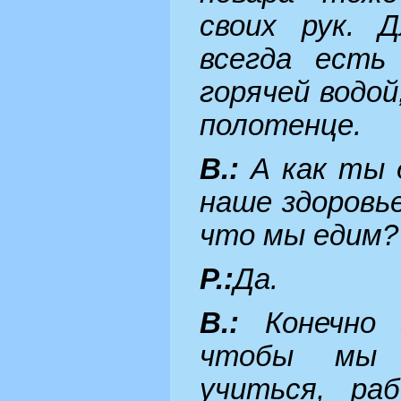
своих рук. 
всегда есть
горячей водо
полотенце.
В.:
А как ты 
наше здоровь
что мы едим?
Р.:
Да.
В.:
Конечно
чтобы мы м
учиться, ра