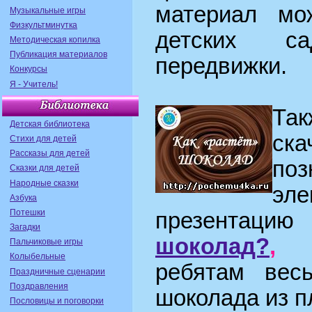
материал мо
Музыкальные игры
Физкультминутка
детских с
Методическая копилка
Публикация материалов
передвижки.
Конкурсы
Я - Учитель!
Та
Детская библиотека
ск
Стихи для детей
Рассказы для детей
поз
Сказки для детей
Народные сказки
эле
Азбука
Потешки
презента
Загадки
шоколад?
,
ко
Пальчиковые игры
Колыбельные
ребятам вес
Праздничные сценарии
Поздравления
шоколада из п
Пословицы и поговорки