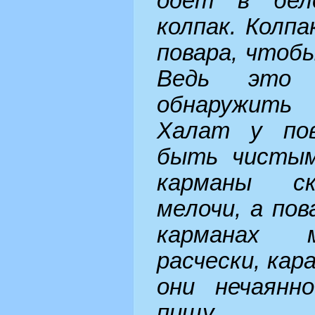
одет в бел
колпак. Колп
повара, чтобы
Ведь это 
обнаружить 
Халат у пов
быть чистым
карманы ск
мелочи, а пов
карманах м
расчески, кара
они нечаянн
пищу.