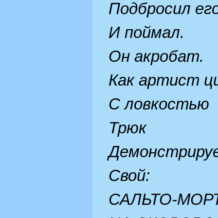
Подбросил его
И поймал.
Он акробат.
Как артист ци
С ловкостью
Трюк
Демонстриру
Свой:
САЛЬТО-МОР