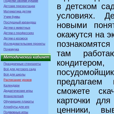
Поделки своими руками
в детском са
Детские презентации
Математика детям
условиях. Д
Учим буквы
Послушный карандаш
новыми поня
Детям о животных
окажутся на э
Детям о профессиях
Детям о космосе
познакомятся
Исследовательские проекты
Почемучка
там работа
кондитером, 
Праздничные стенгазеты
Всё для детского сада
посудомойщик
Всё для школы
предлагаем
Расписание уроков
Календари
сможете ска
Дидактические игры
Фланелеграф
карточки для
Обучающие плакаты
Атрибуты для игр
ценники, вы
Подвижные игры