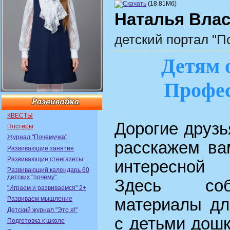
(18.81Мб)
Наталья Вла
детский портал "П
Детям 
Профе
КВЕСТЫ
Дорогие друзь
Постеры
Журнал "Почемучка"
расскажем ва
Развивающие занятия
Развивающие стенгазеты
интересной 
Развивающий календарь 60
детских "почему"
Здесь соб
"Играем и развиваемся" 2+
Развиваем мышление
материалы дл
Детский журнал "Это я!"
с детьми дошк
Подготовка к школе