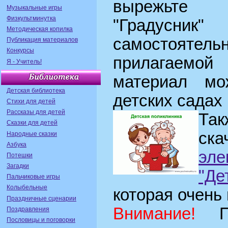
вырежьте 
Музыкальные игры
Физкультминутка
"Градусник
Методическая копилка
самостоятель
Публикация материалов
Конкурсы
прилагаемой
Я - Учитель!
материал мо
Детская библиотека
детских садах
Стихи для детей
Рассказы для детей
Та
Сказки для детей
с
Народные сказки
Азбука
эле
Потешки
Загадки
"Де
Пальчиковые игры
Колыбельные
которая очень
Праздничные сценарии
Внимание!
Пр
Поздравления
Пословицы и поговорки