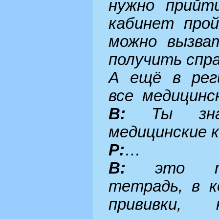
нужно прийт
кабинет про
можно вызва
получить спра
А ещё в рег
все медицинс
В:
Ты знае
медицинские 
Р:
…
В:
это так
тетрадь, в к
прививки, 