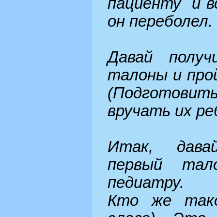
пациенту и в
он переболел.
Давай получ
талоны и прой
(Подготовить
вручать их ре
Итак, дав
первый та
педиатру.
Кто же та