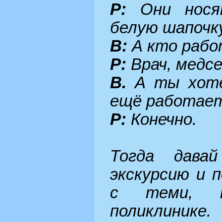
Р:
Они нося
белую шапочку
В:
А кто рабо
Р:
Врач, медс
В.
А ты хотел
ещё работает
Р:
Конечно.
Тогда дава
экскурсию и 
с теми, 
поликлинике.