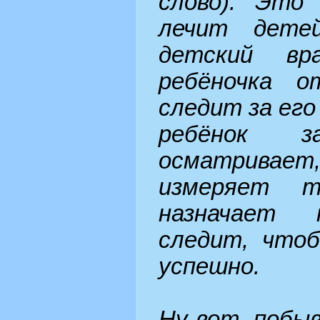
слово). Это
лечит дете
детский вр
ребёночка о
следит за его
ребёнок з
осматривае
измеряет т
назначает 
следит, чтоб
успешно.
Ну вот, побыв