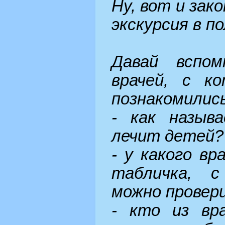
Ну, вот и зак
экскурсия в п
Давай вспо
врачей, с к
познакомились
- как назыв
лечит детей?
- у какого вр
табличка, 
можно провер
- кто из вр