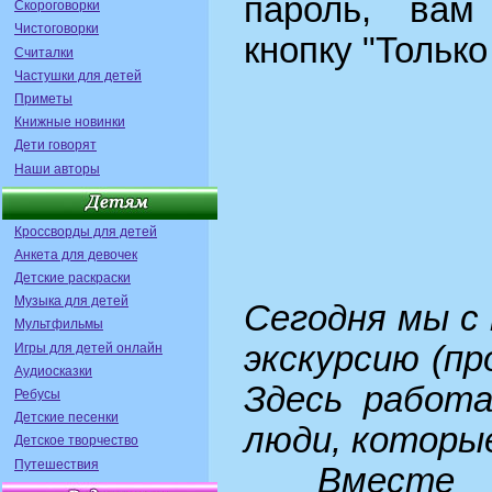
пароль, вам
Скороговорки
Чистоговорки
кнопку "Только
Считалки
Частушки для детей
Приметы
Книжные новинки
Дети говорят
Наши авторы
Кроссворды для детей
Анкета для девочек
Детские раскраски
Музыка для детей
Сегодня мы с
Мультфильмы
экскурсию (пр
Игры для детей онлайн
Аудиосказки
Здесь работ
Ребусы
Детские песенки
люди, которы
Детское творчество
Путешествия
Вместе л