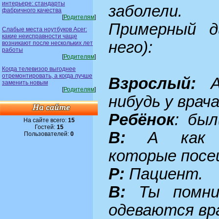
интерьере: стандарты
заболели.
фабричного качества
[
Родителям
]
Примерный д
Слабые места ноутбуков Acer:
какие неисправности чаще
него):
возникают после нескольких лет
работы
[
Родителям
]
Когда телевизор выгоднее
отремонтировать, а когда лучше
Взрослый:
А 
заменить новым
[
Родителям
]
нибудь у врач
Ребёнок
: был
На сайте всего:
15
Гостей:
15
В:
А как н
Пользователей:
0
которые посе
Р:
Пациент.
В:
Ты помни
одеваются вр