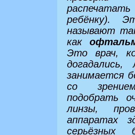
распечатать
ребёнку). 
называют та
как
офталь
Это врач, к
догадались,
занимается б
со зрение
подобрать о
линзы, про
аппаратах з
серьёзных б