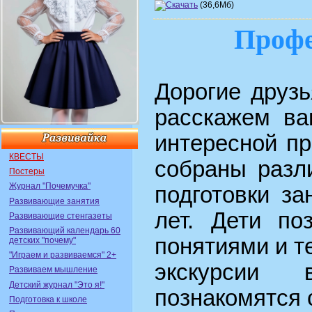
(36,6Мб)
Профе
Дорогие друзь
расскажем ва
интересной пр
КВЕСТЫ
собраны разл
Постеры
Журнал "Почемучка"
подготовки за
Развивающие занятия
лет. Дети по
Развивающие стенгазеты
Развивающий календарь 60
понятиями и т
детских "почему"
"Играем и развиваемся" 2+
экскурсии
Развиваем мышление
Детский журнал "Это я!"
познакомятся 
Подготовка к школе