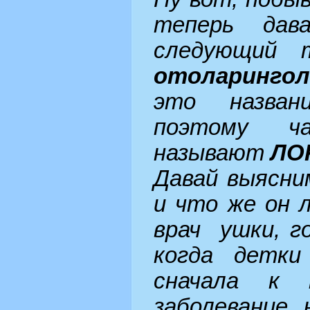
теперь дав
следующий 
отоларингол
это назван
поэтому ч
называют
ЛО
Давай выясни
и что же он 
врач ушки, го
когда детки
сначала к 
заболевание 