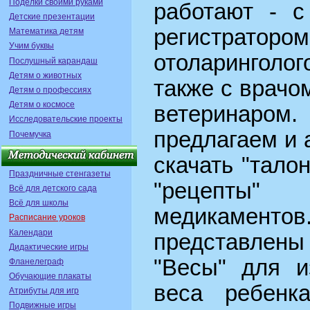
Поделки своими руками
работают - с
Детские презентации
регистрат
Математика детям
Учим буквы
отоларинголо
Послушный карандаш
Детям о животных
также с врачо
Детям о профессиях
Детям о космосе
ветеринаром
Исследовательские проекты
предлагаем и 
Почемучка
скачать "тало
Праздничные стенгазеты
"рецепты"
Всё для детского сада
Всё для школы
медикаментов
Расписание уроков
Календари
представлены
Дидактические игры
"Весы" для и
Фланелеграф
Обучающие плакаты
веса ребенк
Атрибуты для игр
Подвижные игры