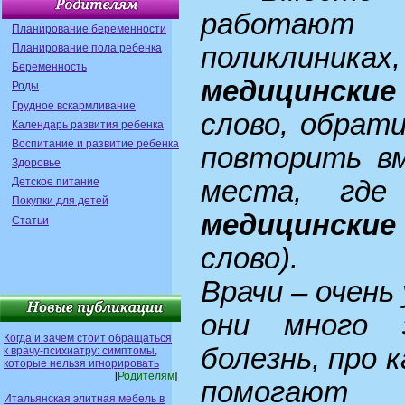
работают
Планирование беременности
Планирование пола ребенка
поликлин
Беременность
медицински
Роды
Грудное вскармливание
слово, обрати
Календарь развития ребенка
Воспитание и развитие ребенка
повторить вм
Здоровье
Детское питание
места, гд
Покупки для детей
медицинские
Статьи
слово).
Врачи – очень
они много 
Когда и зачем стоит обращаться
болезнь, про 
к врачу-психиатру: симптомы,
которые нельзя игнорировать
[
Родителям
]
помогают 
Итальянская элитная мебель в