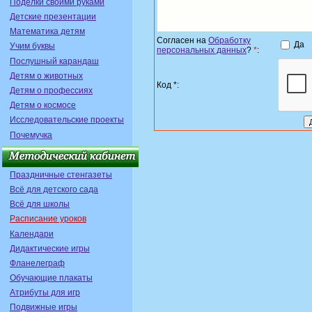
Поделки своими руками
Детские презентации
Математика детям
Согласен на
Обработку
Да
Учим буквы
персональных данных
?
*
:
Послушный карандаш
Детям о животных
Код *:
Детям о профессиях
Детям о космосе
Исследовательские проекты
Почемучка
Праздничные стенгазеты
Всё для детского сада
Всё для школы
Расписание уроков
Календари
Дидактические игры
Фланелеграф
Обучающие плакаты
Атрибуты для игр
Подвижные игры