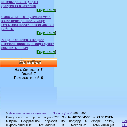
интерьере: стандарты
фабричного качества
[
Родителям
]
Слабые места ноутбуков Acer:
какие неисправности чаще
возникают после нескольких лет
работы
[
Родителям
]
Когда телевизор выгоднее
отремонтировать, а когда лучше
заменить новым
[
Родителям
]
На сайте всего:
7
Гостей:
7
Пользователей:
0
©
Детский развивающий портал "ПочемуЧка"
2008-2026
Свидетельство о регистрации СМИ:
Эл №ФС77-54566 от 21.06.2013г.
выдано Федеральной службой по надзору в сфере связи,
Ре
информационных технологий и массовых коммуникаций
О 