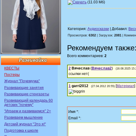
(11.03 Мб)
Категория:
Аудиосказки
| Добавил:
Вес
Просмотров:
6302
| Загрузок:
2081
| Коммен
Рекомендуем также
Всего комментариев:
2
КВЕСТЫ
2
Вячеслав
(
Вячеслав2
)
(16.08.2025 15:
ссылки нет(
Постеры
Журнал "Почемучка"
1
garri2012
[
Материал
]
(27.04.2012 20:55)
Развивающие занятия
Развивающие стенгазеты
Развивающий календарь 60
детских "почему"
"Играем и развиваемся" 2+
Имя *:
Развиваем мышление
Email *:
Детский журнал "Это я!"
Подготовка к школе