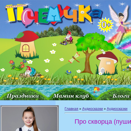
Главная
»
Аудиосказки
»
Аудиосказки
Про скворца (пуши