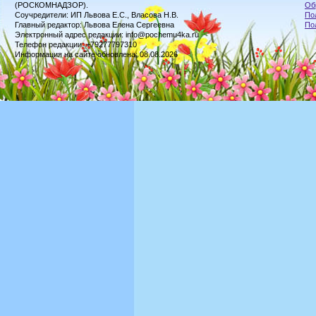
(РОСКОМНАДЗОР).
Об
Соучредители: ИП Львова Е.С., Власова Н.В.
По
Главный редактор: Львова Елена Сергеевна
По
Электронный адрес редакции: info@pochemu4ka.ru
Телефон редакции: +79277797310
Информация на сайте обновлена: 08.08.2026