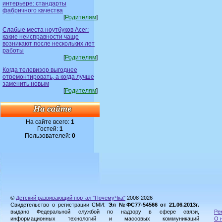
интерьере: стандарты
фабричного качества
[
Родителям
]
Слабые места ноутбуков Acer:
какие неисправности чаще
возникают после нескольких лет
работы
[
Родителям
]
Когда телевизор выгоднее
отремонтировать, а когда лучше
заменить новым
[
Родителям
]
На сайте всего:
1
Гостей:
1
Пользователей:
0
©
Детский развивающий портал "ПочемуЧка"
2008-2026
Свидетельство о регистрации СМИ:
Эл №ФС77-54566 от 21.06.2013г.
выдано Федеральной службой по надзору в сфере связи,
Ре
информационных технологий и массовых коммуникаций
О 