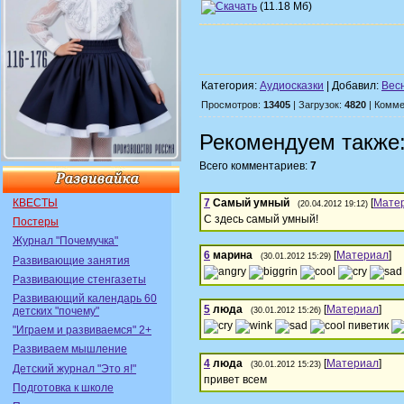
(11.18 Мб)
Категория:
Аудиосказки
| Добавил:
Вес
Просмотров:
13405
| Загрузок:
4820
| Комме
Рекомендуем также
Всего комментариев:
7
КВЕСТЫ
7
Самый умный
[
Мате
(20.04.2012 19:12)
С здесь самый умный!
Постеры
Журнал "Почемучка"
6
марина
[
Материал
]
(30.01.2012 15:29)
Развивающие занятия
Развивающие стенгазеты
Развивающий календарь 60
5
люда
[
Материал
]
детских "почему"
(30.01.2012 15:26)
пиветик
"Играем и развиваемся" 2+
Развиваем мышление
4
люда
[
Материал
]
(30.01.2012 15:23)
Детский журнал "Это я!"
привет всем
Подготовка к школе