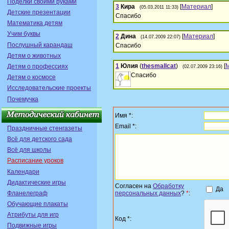
Поделки своими руками
3
Кира
[
Материал
]
(05.03.2011 11:33)
Детские презентации
Спасибо
Математика детям
Учим буквы
2
Дина
[
Материал
]
(14.07.2009 22:07)
Послушный карандаш
Спасибо
Детям о животных
1
Юлия
(
thesmallcat
)
[
Детям о профессиях
(02.07.2009 23:16)
Спасибо
Детям о космосе
Исследовательские проекты
Почемучка
Имя *:
Email *:
Праздничные стенгазеты
Всё для детского сада
Всё для школы
Расписание уроков
Календари
Дидактические игры
Согласен на
Обработку
Да
Фланелеграф
персональных данных
?
*
:
Обучающие плакаты
Атрибуты для игр
Код *:
Подвижные игры