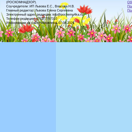
(РОСКОМНАДЗОР).
Об
Соучредители: ИП Львова Е.С., Власова Н.В.
По
Главный редактор: Львова Елена Сергеевна
По
Электронный адрес редакции: info@pochemu4ka.ru
Телефон редакции: +79277797310
Информация на сайте обновлена: 07.08.2026