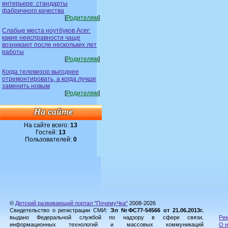
интерьере: стандарты
фабричного качества
[
Родителям
]
Слабые места ноутбуков Acer:
какие неисправности чаще
возникают после нескольких лет
работы
[
Родителям
]
Когда телевизор выгоднее
отремонтировать, а когда лучше
заменить новым
[
Родителям
]
На сайте всего:
13
Гостей:
13
Пользователей:
0
©
Детский развивающий портал "ПочемуЧка"
2008-2026
Свидетельство о регистрации СМИ:
Эл №ФС77-54566 от 21.06.2013г.
выдано Федеральной службой по надзору в сфере связи,
Рек
информационных технологий и массовых коммуникаций
О н