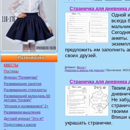
Страничка для дневника 
Одной и
всегда 
мальчик
Сегодня
анкеты.
экземпл
предложить им заполнить ан
своих друзей.
КВЕСТЫ
Добавил:
Весна
|
Дневники и анкеты для девочек
| Просмотров: 66313 
Постеры
Журнал "Почемучка"
Страничка для дневника 
Развивающие занятия
Твоим д
Развивающие стенгазеты
дневнич
Развивающий календарь 60
Не забу
детских "почему"
странич
"Играем и развиваемся" 2+
твоими 
Развиваем мышление
Впиши и
Детский журнал "Это я!"
украшать странички.
Подготовка к школе