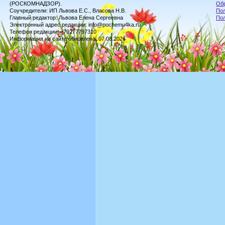
(РОСКОМНАДЗОР).
Обр
Соучредители: ИП Львова Е.С., Власова Н.В.
Пол
Главный редактор: Львова Елена Сергеевна
По
Электронный адрес редакции: info@pochemu4ka.ru
Телефон редакции: +79277797310
Информация на сайте обновлена: 07.08.2026