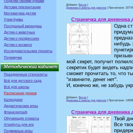
Поделки своими руками
Добавил:
Весна
|
Детские презентации
Дневники и анкеты для девочек
| Просмотров: 20779 
Математика детям
Страничка для дневника 
Учим буквы
Одна ст
Послушный карандаш
придума
Детям о животных
предназ
Детям о профессиях
нибудь 
Детям о космосе
пунктир
Исследовательские проекты
призывн
Почемучка
мой секрет, получит полкил
секретик будет видеть надп
сможет прочитать то, что т
Праздничные стенгазеты
"извините, денег нет".
Всё для детского сада
И, конечно же, не забудь ук
Всё для школы
Расписание уроков
Добавил:
Весна
|
Календари
Дневники и анкеты для девочек
| Просмотров: 14658 
Дидактические игры
Страничка для дневника 
Фланелеграф
Твой дн
Обучающие плакаты
Все тво
Атрибуты для игр
придерж
Подвижные игры