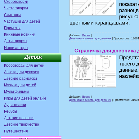
Скороговорки
показат
Чистоговорки
разноцв
Считалки
рисунка
Частушки для детей
цветными карандашами.
Приметы
Книжные новинки
Добавил:
Весна
|
Дневники и анкеты для девочек
| Просмотров: 18674 
Дети говорят
Наши авторы
Страничка для дневника 
Предста
твоего 
Кроссворды для детей
данные,
Анкета для девочек
наклейк
Детские раскраски
Музыка для детей
Мультфильмы
Добавил:
Весна
|
Игры для детей онлайн
Дневники и анкеты для девочек
| Просмотров: 31075 
Аудиосказки
Ребусы
Детские песенки
Детское творчество
Путешествия