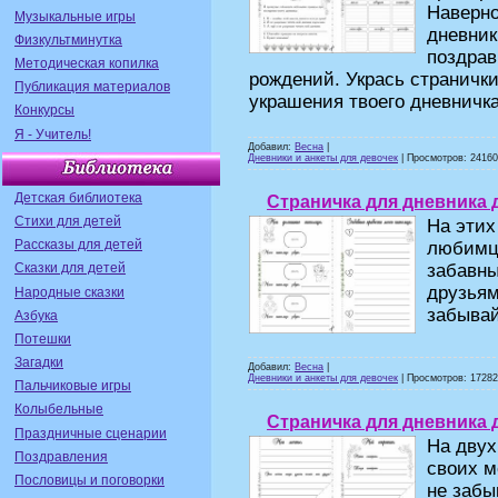
Наверно
Музыкальные игры
дневник
Физкультминутка
поздрав
Методическая копилка
рождений. Укрась странички
Публикация материалов
украшения твоего дневничка
Конкурсы
Я - Учитель!
Добавил:
Весна
|
Дневники и анкеты для девочек
| Просмотров: 24160 
Детская библиотека
Страничка для дневника 
Стихи для детей
На этих
Рассказы для детей
любимца
забавны
Сказки для детей
друзьям
Народные сказки
забывай
Азбука
Потешки
Загадки
Добавил:
Весна
|
Дневники и анкеты для девочек
| Просмотров: 17282 
Пальчиковые игры
Колыбельные
Страничка для дневника 
Праздничные сценарии
На двух
Поздравления
своих м
Пословицы и поговорки
не забы