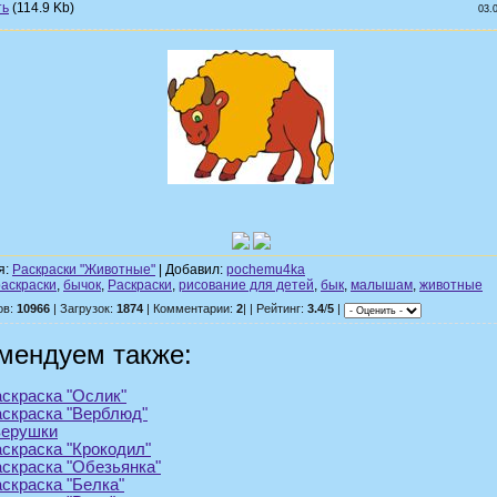
(114.9 Kb)
03.
я:
Раскраски "Животные"
| Добавил:
pochemu4ka
раскраски
,
бычок
,
Раскраски
,
рисование для детей
,
бык
,
малышам
,
животные
ов:
10966
| Загрузок:
1874
| Комментарии:
2
| | Рейтинг:
3.4
/
5
|
мендуем также:
скраска "Ослик"
скраска "Верблюд"
верушки
скраска "Крокодил"
скраска "Обезьянка"
скраска "Белка"