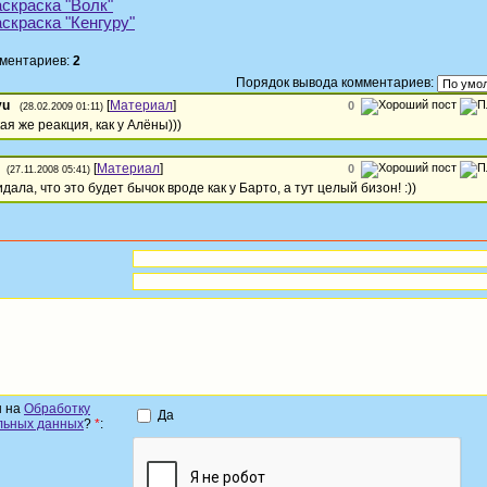
скраска "Волк"
скраска "Кенгуру"
мментариев:
2
Порядок вывода комментариев:
yu
[
Материал
]
0
(28.02.2009 01:11)
ая же реакция, как у Алёны)))
[
Материал
]
0
(27.11.2008 05:41)
идала, что это будет бычок вроде как у Барто, а тут целый бизон! :))
н на
Обработку
Да
льных данных
?
*
: