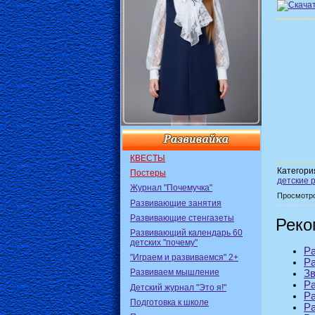
КВЕСТЫ
Категори
Постеры
детские 
Журнал "Почемучка"
Просмотр
Развивающие занятия
Развивающие стенгазеты
Реко
Развивающий календарь 60
детских "почему"
Ра
"Играем и развиваемся" 2+
Ра
Развиваем мышление
З
Ра
Детский журнал "Это я!"
Ра
Подготовка к школе
Ра