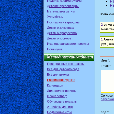
Поделки своими руками
Ра
Ра
Детские презентации
Математика детям
Всего ко
Учим буквы
Послушный карандаш
2
yu-yu-
Детям о животных
была так
Детям о профессиях
Детям о космосе
1
Алена
Исследовательские проекты
уф! :) ож
Почемучка
Имя *:
Праздничные стенгазеты
Email *:
Всё для детского сада
Всё для школы
Расписание уроков
Календари
Дидактические игры
Согласе
Фланелеграф
персона
Обучающие плакаты
Атрибуты для игр
Код *:
Подвижные игры