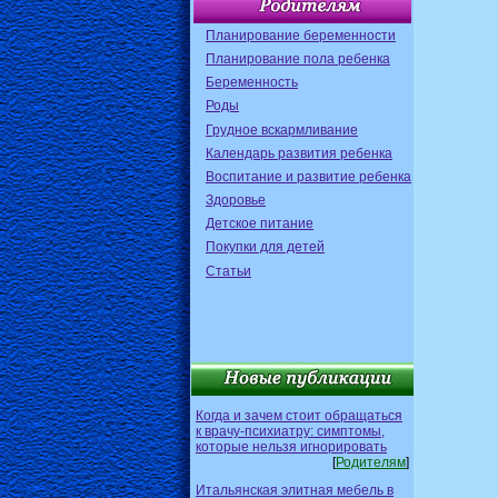
Планирование беременности
Планирование пола ребенка
Беременность
Роды
Грудное вскармливание
Календарь развития ребенка
Воспитание и развитие ребенка
Здоровье
Детское питание
Покупки для детей
Статьи
Когда и зачем стоит обращаться
к врачу-психиатру: симптомы,
которые нельзя игнорировать
[
Родителям
]
Итальянская элитная мебель в