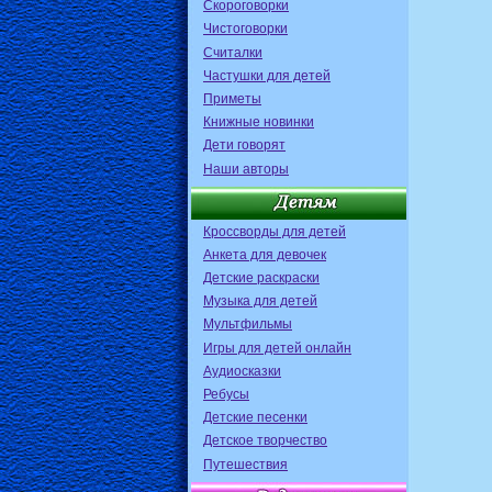
Скороговорки
Чистоговорки
Считалки
Частушки для детей
Приметы
Книжные новинки
Дети говорят
Наши авторы
Кроссворды для детей
Анкета для девочек
Детские раскраски
Музыка для детей
Мультфильмы
Игры для детей онлайн
Аудиосказки
Ребусы
Детские песенки
Детское творчество
Путешествия