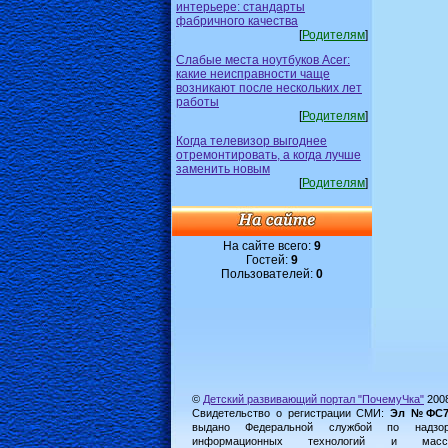
интерьере: стандарты
фабричного качества
[
Родителям
]
Слабые места ноутбуков Acer:
какие неисправности чаще
возникают после нескольких лет
работы
[
Родителям
]
Когда телевизор выгоднее
отремонтировать, а когда лучше
заменить новым
[
Родителям
]
На сайте всего:
9
Гостей:
9
Пользователей:
0
©
Детский развивающий портал "ПочемуЧка"
200
Свидетельство о регистрации СМИ:
Эл №ФС77-
выдано Федеральной службой по надз
информационных технологий и масс