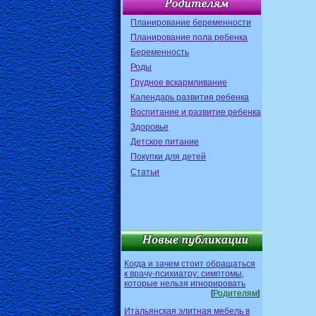
Планирование беременности
Планирование пола ребенка
Беременность
Роды
Грудное вскармливание
Календарь развития ребенка
Воспитание и развитие ребенка
Здоровье
Детское питание
Покупки для детей
Статьи
Когда и зачем стоит обращаться
к врачу-психиатру: симптомы,
которые нельзя игнорировать
[
Родителям
]
Итальянская элитная мебель в