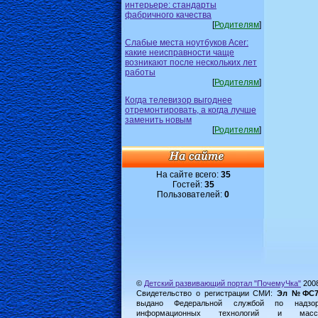
интерьере: стандарты
фабричного качества
[
Родителям
]
Слабые места ноутбуков Acer:
какие неисправности чаще
возникают после нескольких лет
работы
[
Родителям
]
Когда телевизор выгоднее
отремонтировать, а когда лучше
заменить новым
[
Родителям
]
На сайте всего:
35
Гостей:
35
Пользователей:
0
©
Детский развивающий портал "ПочемуЧка"
200
Свидетельство о регистрации СМИ:
Эл №ФС77-
выдано Федеральной службой по надз
информационных технологий и масс