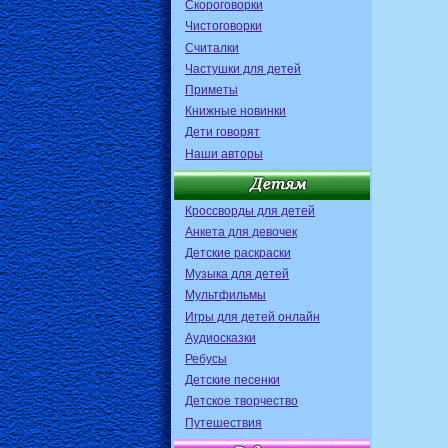
Скороговорки
Чистоговорки
Считалки
Частушки для детей
Приметы
Книжные новинки
Дети говорят
Наши авторы
Кроссворды для детей
Анкета для девочек
Детские раскраски
Музыка для детей
Мультфильмы
Игры для детей онлайн
Аудиосказки
Ребусы
Детские песенки
Детское творчество
Путешествия