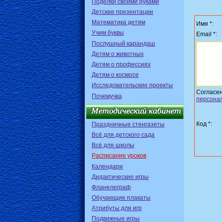
Поделки своими руками
Детские презентации
Математика детям
Имя *:
Учим буквы
Email *:
Послушный карандаш
Детям о животных
Детям о профессиях
Детям о космосе
Исследовательские проекты
Согласе
Почемучка
персона
Код *:
Праздничные стенгазеты
Всё для детского сада
Всё для школы
Расписание уроков
Календари
Дидактические игры
Фланелеграф
Обучающие плакаты
Атрибуты для игр
Подвижные игры