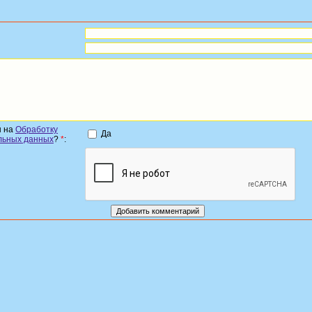
н на
Обработку
Да
льных данных
?
*
: