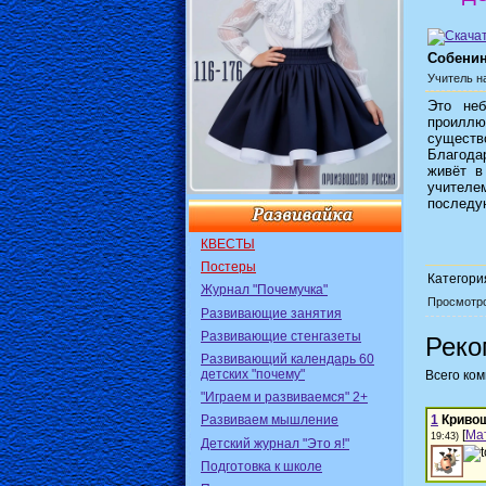
Собенин
Учитель н
Это неб
проиллю
существо
Благодар
живёт в
учителем
последу
КВЕСТЫ
Постеры
Категори
Журнал "Почемучка"
Просмотр
Развивающие занятия
Развивающие стенгазеты
Реко
Развивающий календарь 60
детских "почему"
Всего ко
"Играем и развиваемся" 2+
Развиваем мышление
1
Криво
[
Ма
19:43)
Детский журнал "Это я!"
Подготовка к школе