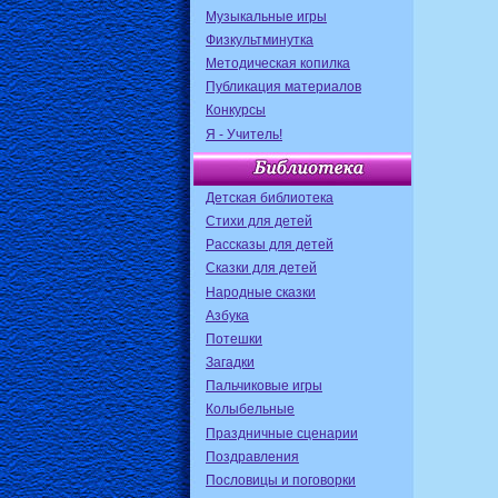
Музыкальные игры
Физкультминутка
Методическая копилка
Публикация материалов
Конкурсы
Я - Учитель!
Детская библиотека
Стихи для детей
Рассказы для детей
Сказки для детей
Народные сказки
Азбука
Потешки
Загадки
Пальчиковые игры
Колыбельные
Праздничные сценарии
Поздравления
Пословицы и поговорки