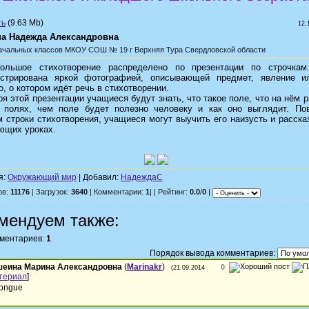
(9.63 Mb)
12.
а Надежда Александровна
ачальных классов
МКОУ СОШ № 19 г Верхняя Тура Свердловской области
ольшое стихотворение распределено по презентации по строчкам
стрирована яркой фотографией, описывающей предмет, явление и
, о котором идёт речь в стихотворении.
я этой презентации учащиеся будут знать, что такое поле, что на нём р
 полях, чем поле будет полезно человеку и как оно выглядит. По
 строки стихотворения, учащиеся могут выучить его наизусть и расска
ющих уроках.
я:
Окружающий мир
| Добавил:
НадеждаС
ов:
11176
| Загрузок:
3640
| Комментарии:
1
| | Рейтинг:
0.0
/
0
|
мендуем также:
мментариев:
1
Порядок вывода комментариев:
шеина Марина Александровна
(
Marinakr
)
0
(21.09.2014
териал
]