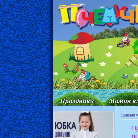
Главная
П
д