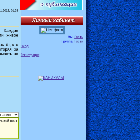
11.2012, 01:38
. Каждая
ли живое
Вы:
Гость
Группа:
Гости
астёт, кто
Вход
вторяя за
зывать на
Регистрация