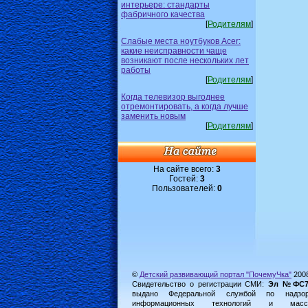
интерьере: стандарты
фабричного качества
[
Родителям
]
Слабые места ноутбуков Acer:
какие неисправности чаще
возникают после нескольких лет
работы
[
Родителям
]
Когда телевизор выгоднее
отремонтировать, а когда лучше
заменить новым
[
Родителям
]
На сайте всего:
3
Гостей:
3
Пользователей:
0
©
Детский развивающий портал "ПочемуЧка"
200
Свидетельство о регистрации СМИ:
Эл №ФС77-
выдано Федеральной службой по надз
информационных технологий и масс