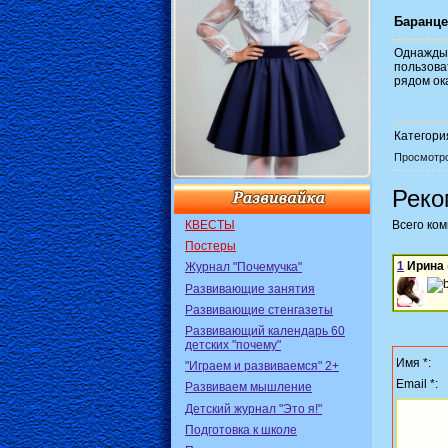
Баранце
Однажды
пользова
рядом ок
Категори
Просмотр
Реко
КВЕСТЫ
Всего ко
Постеры
1
Ирина
Журнал "Почемучка"
Развивающие занятия
Развивающие стенгазеты
Развивающий календарь 60
детских "почему"
Имя *:
"Играем и развиваемся" 2+
Email *:
Развиваем мышление
Детский журнал "Это я!"
Подготовка к школе