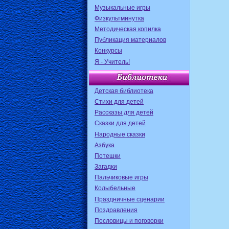
Музыкальные игры
Физкультминутка
Методическая копилка
Публикация материалов
Конкурсы
Я - Учитель!
Детская библиотека
Стихи для детей
Рассказы для детей
Сказки для детей
Народные сказки
Азбука
Потешки
Загадки
Пальчиковые игры
Колыбельные
Праздничные сценарии
Поздравления
Пословицы и поговорки