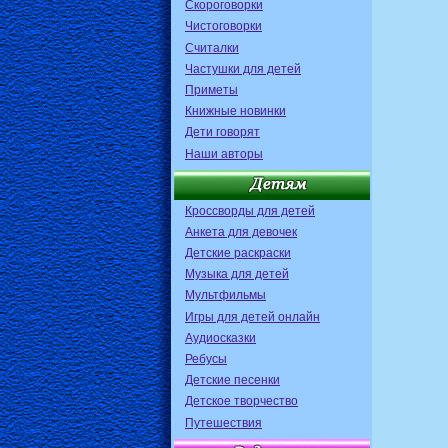
Скороговорки
Чистоговорки
Считалки
Частушки для детей
Приметы
Книжные новинки
Дети говорят
Наши авторы
Кроссворды для детей
Анкета для девочек
Детские раскраски
Музыка для детей
Мультфильмы
Игры для детей онлайн
Аудиосказки
Ребусы
Детские песенки
Детское творчество
Путешествия