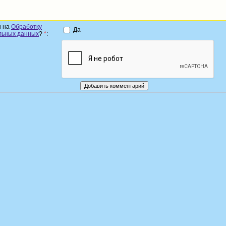
н на
Обработку
Да
льных данных
?
*
: