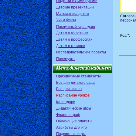
Поделки своими руками
Детские презентации
Математика детям
Согласе
Учим буквы
персона
Послушный карандаш
Детям о животных
Код *:
Детям о профессиях
Детям о космосе
Исследовательские проекты
Почемучка
Праздничные стенгазеты
Всё для детского сада
Всё для школы
Расписание уроков
Календари
Дидактические игры
Фланелеграф
Обучающие плакаты
Атрибуты для игр
Подвижные игры