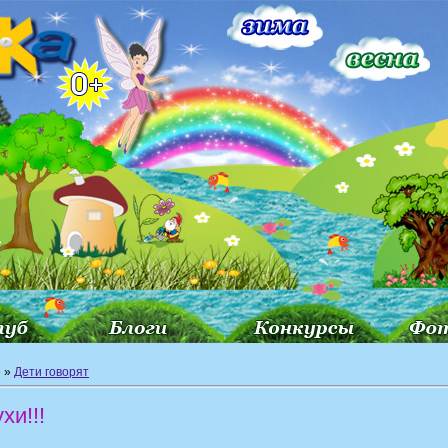
»
»
Дети говорят
хи!!!