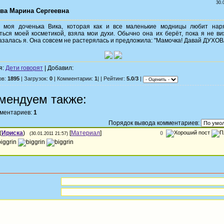
30.
ва Марина Сергеевна
 моя доченька Вика, которая как и все маленькие модницы любит нар
ться моей косметикой, взяла мои духи. Обычно она их берёт, пока я не ви
азалась я. Она совсем не растерялась и предложила: "Мамочка! Давай ДУХОВ
я:
Дети говорят
| Добавил:
ов:
1895
| Загрузок:
0
| Комментарии:
1
| | Рейтинг:
5.0
/
3
|
мендуем также:
мментариев:
1
Порядок вывода комментариев:
(
Ириска
)
[
Материал
]
0
(30.01.2011 21:57)