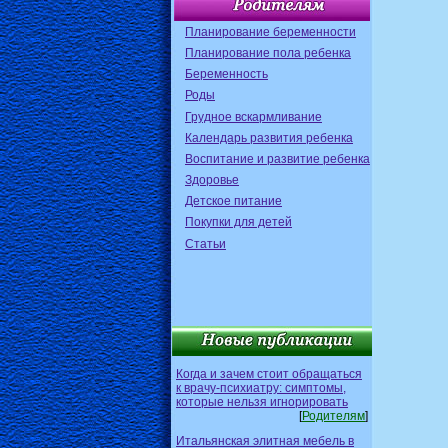
Планирование беременности
Планирование пола ребенка
Беременность
Роды
Грудное вскармливание
Календарь развития ребенка
Воспитание и развитие ребенка
Здоровье
Детское питание
Покупки для детей
Статьи
Когда и зачем стоит обращаться
к врачу-психиатру: симптомы,
которые нельзя игнорировать
[
Родителям
]
Итальянская элитная мебель в