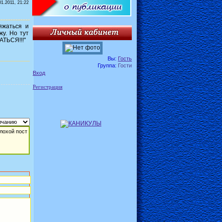
01.2011, 21:22
яжаться и
жу. Но тут
АТЬСЯ!!!"
Вы:
Гость
Группа:
Гости
Вход
Регистрация