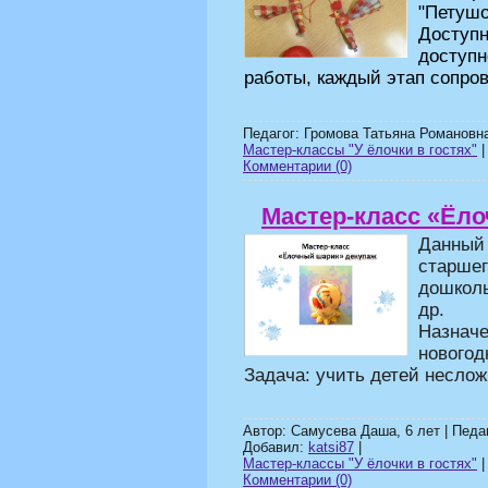
"Петушо
Доступн
доступн
работы, каждый этап сопро
Педагог: Громова Татьяна Романовн
Мастер-классы "У ёлочки в гостях"
|
Комментарии (0)
Мастер-класс «Ёл
Данный 
старшег
дошколь
др.
Назначе
новогод
Задача: учить детей неслож
Автор: Самусева Даша, 6 лет | Педа
Добавил:
katsi87
|
Мастер-классы "У ёлочки в гостях"
|
Комментарии (0)