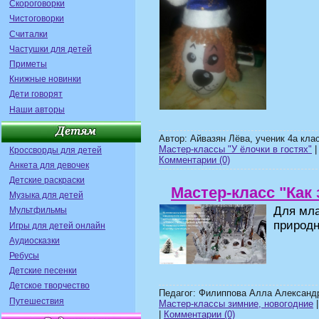
Скороговорки
Чистоговорки
Считалки
Частушки для детей
Приметы
Книжные новинки
Дети говорят
Наши авторы
Автор: Айвазян Лёва, ученик 4а к
Мастер-классы "У ёлочки в гостях"
|
Кроссворды для детей
Комментарии (0)
Анкета для девочек
Детские раскраски
Мастер-класс "Как 
Музыка для детей
Для мла
Мультфильмы
природн
Игры для детей онлайн
Аудиосказки
Ребусы
Детские песенки
Детское творчество
Педагог: Филиппова Алла Александ
Путешествия
Мастер-классы зимние, новогодние
|
|
Комментарии (0)