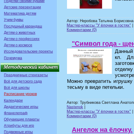
Поделки своими руками
Детские презентации
Математика детям
Учим буквы
Автор: Неробова Татьяна Борисовна
Мастер-классы "У ёлочки в гостях"
|
Послушный карандаш
Комментарии (0)
Детям о животных
Детям о профессиях
"Символ года - ще
Детям о космосе
Данный
Исследовательские проекты
кл. Дл
Почемучка
загото
отделк
усмотре
Праздничные стенгазеты
Можно превратить игрушку 
Всё для детского сада
тесьму в виде петельки.
Всё для школы
Расписание уроков
Календари
Автор: Трубникова Светлана Анатолье
Дидактические игры
Nastenok
|
Мастер-классы "У ёлочки в гостях"
|
Фланелеграф
Комментарии (0)
Обучающие плакаты
Атрибуты для игр
Ангелок на ёлочку.
Подвижные игры