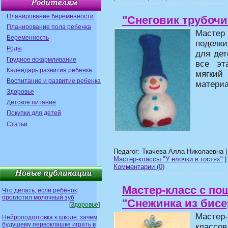
Планирование беременности
"Снеговик трубочи
Планирование пола ребенка
Мастер
Беременность
поделки
Роды
для дет
Грудное вскармливание
все эт
Календарь развития ребенка
мягкий
Воспитание и развитие ребенка
материа
Здоровье
Детское питание
Покупки для детей
Статьи
Педагог: Ткачева Алла Николаевна 
Мастер-классы "У ёлочки в гостях"
|
Комментарии (0)
Мастер-класс с по
Что делать, если ребёнок
проглотил молочный зуб
"Снежинка из бисе
[
Здоровье
]
Мастер
Нейроподготовка к школе: зачем
будущему первоклашке играть в
класс