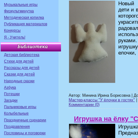
Новый 
Музыкальные игры
дети и 
Физкультминутка
которо
Методическая копилка
украсит
Публикация материалов
радова
Конкурсы
исполь
Я - Учитель!
руками
игрушк
елочки,
Детская библиотека
Стихи для детей
Рассказы для детей
Сказки для детей
Народные сказки
Азбука
Потешки
Автор: Минина Ирина Борисовна | Д
Мастер-классы "У ёлочки в гостях"
|
Загадки
Комментарии (0)
Пальчиковые игры
Колыбельные
Игрушка на ёлку "С
Праздничные сценарии
Игрушк
Поздравления
Предназ
Пословицы и поговорки