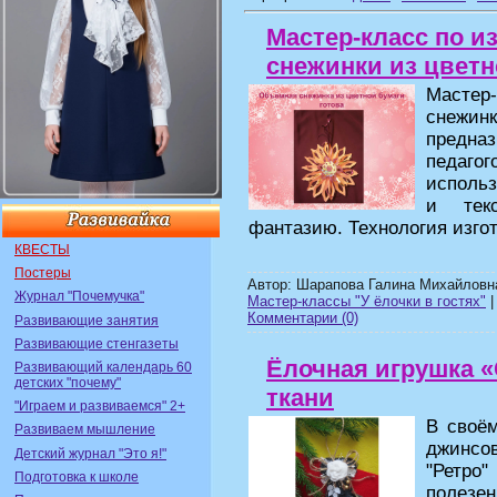
Мастер-класс по 
снежинки из цветн
Мастер
снежинк
предна
педаго
использ
и текс
фантазию. Технология изго
КВЕСТЫ
Постеры
Автор: Шарапова Галина Михайловн
Журнал "Почемучка"
Мастер-классы "У ёлочки в гостях"
|
Комментарии (0)
Развивающие занятия
Развивающие стенгазеты
Ёлочная игрушка 
Развивающий календарь 60
детских "почему"
ткани
"Играем и развиваемся" 2+
В своём
Развиваем мышление
джинсо
Детский журнал "Это я!"
"Ретро
Подготовка к школе
полезен