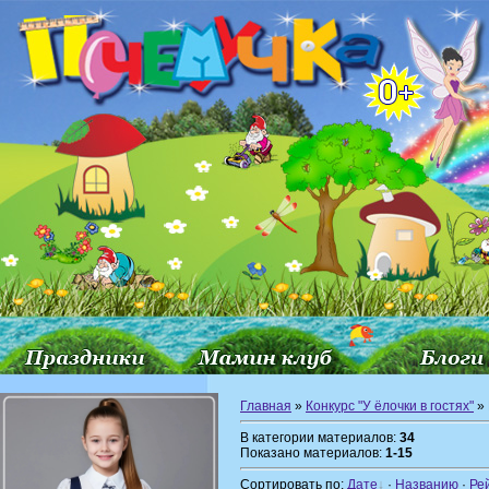
Главная
»
Конкурс "У ёлочки в гостях"
» 
В категории материалов:
34
Показано материалов:
1-15
Сортировать по:
Дате
·
Названию
·
Ре