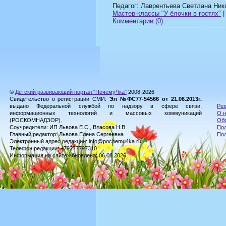
Педагог: Лаврентьева Светлана Ник
Мастер-классы "У ёлочки в гостях"
|
Комментарии (0)
©
Детский развивающий портал "ПочемуЧка"
2008-2026
Свидетельство о регистрации СМИ:
Эл №ФС77-54566 от 21.06.2013г.
выдано Федеральной службой по надзору в сфере связи,
Рек
информационных технологий и массовых коммуникаций
О н
(РОСКОМНАДЗОР).
Обр
Соучредители: ИП Львова Е.С., Власова Н.В.
Пол
Главный редактор: Львова Елена Сергеевна
По
Электронный адрес редакции: info@pochemu4ka.ru
Телефон редакции: +79277797310
Информация на сайте обновлена: 06.08.2026