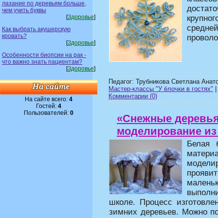
лазание по деревьям больше,
достато
чем учить буквы
[
Здоровье
]
крупног
средне
Как выбрать акушерскую
кровать?
проволо
[
Здоровье
]
Особенности биопсии на рак -
что важно знать пациентам?
[
Здоровье
]
Педагог: Трубникова Светлана Анат
Мастер-классы "У ёлочки в гостях"
|
Комментарии (0)
На сайте всего:
4
Гостей:
4
Пользователей:
0
«Снежные деревья
моделирование из
Белая 
матер
модели
прояв
малень
выполн
школе. Процесс изготовле
зимних деревьев. Можно п