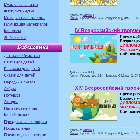
Музыкальные игры
Физкультминутка
Добавил:
katsi87
|
Методическая копилка
Архив
| Просмотров: 303 | Загрузок: 0 | Дата:
01.05.
Публикация материалов
IV Всероссийский творче
Конкурсы
Прием раб
Я - Учитель!
Возраст у
ДИПЛОМ ЗА
Участие + 
Сайт конк
Детская библиотека
Стихи для детей
Рассказы для детей
Добавил:
katsi87
|
Сказки для детей
Архив
| Просмотров: 338 | Загрузок: 0 | Дата:
01.05.
Народные сказки
XIV Всероссийский творч
Азбука
Прием раб
Потешки
Возраст у
Загадки
ДИПЛОМ ЗА
Участие + 
Пальчиковые игры
Сайт конк
Колыбельные
Праздничные сценарии
Поздравления
Добавил:
katsi87
|
Архив
| Просмотров: 390 | Загрузок: 0 | Дата:
01.05.
Пословицы и поговорки