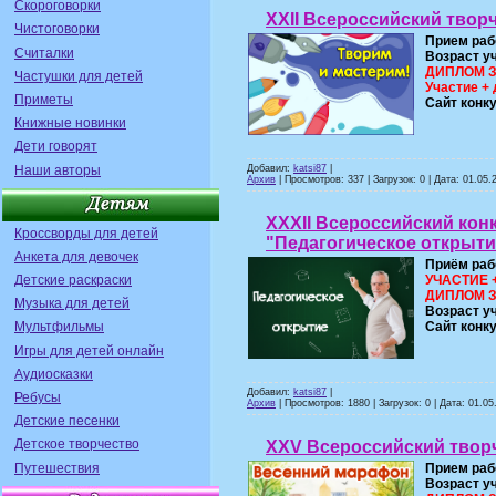
Скороговорки
XXII Всероссийский твор
Чистоговорки
Прием раб
Считалки
Возраст у
ДИПЛОМ ЗА
Частушки для детей
Участие + 
Приметы
Сайт конк
Книжные новинки
Дети говорят
Наши авторы
Добавил:
katsi87
|
Архив
| Просмотров: 337 | Загрузок: 0 | Дата:
01.05.
XXXII Всероссийский кон
Кроссворды для детей
"Педагогическое открыти
Анкета для девочек
Приём раб
УЧАСТИЕ 
Детские раскраски
ДИПЛОМ ЗА
Музыка для детей
Возраст у
Сайт конк
Мультфильмы
Игры для детей онлайн
Аудиосказки
Добавил:
katsi87
|
Ребусы
Архив
| Просмотров: 1880 | Загрузок: 0 | Дата:
01.05
Детские песенки
Детское творчество
XXV Всероссийский твор
Путешествия
Прием раб
Возраст у