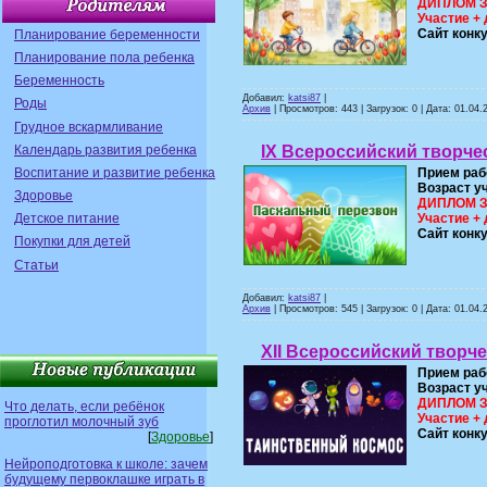
ДИПЛОМ ЗА
Участие + 
Сайт конк
Планирование беременности
Планирование пола ребенка
Беременность
Добавил:
katsi87
|
Роды
Архив
| Просмотров: 443 | Загрузок: 0 | Дата:
01.04.
Грудное вскармливание
Календарь развития ребенка
IX Всероссийский творче
Воспитание и развитие ребенка
Прием раб
Возраст у
Здоровье
ДИПЛОМ ЗА
Участие + 
Детское питание
Сайт конк
Покупки для детей
Статьи
Добавил:
katsi87
|
Архив
| Просмотров: 545 | Загрузок: 0 | Дата:
01.04.
XII Всероссийский творч
Прием раб
Возраст у
ДИПЛОМ ЗА
Что делать, если ребёнок
Участие + 
проглотил молочный зуб
Сайт конк
[
Здоровье
]
Нейроподготовка к школе: зачем
будущему первоклашке играть в