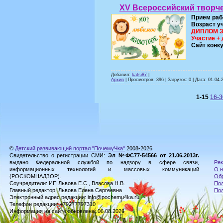
XV Всероссийский творч
Прием раб
Возраст у
ДИПЛОМ ЗА
Участие + 
Сайт конк
Добавил:
katsi87
|
Архив
| Просмотров: 396 | Загрузок: 0 | Дата:
01.04.
1-15
16-
©
Детский развивающий портал "ПочемуЧка"
2008-2026
Свидетельство о регистрации СМИ:
Эл №ФС77-54566 от 21.06.2013г.
выдано Федеральной службой по надзору в сфере связи,
Рек
информационных технологий и массовых коммуникаций
О н
(РОСКОМНАДЗОР).
Обр
Соучредители: ИП Львова Е.С., Власова Н.В.
Пол
Главный редактор: Львова Елена Сергеевна
По
Электронный адрес редакции: info@pochemu4ka.ru
Телефон редакции: +79277797310
Информация на сайте обновлена: 06.08.2026