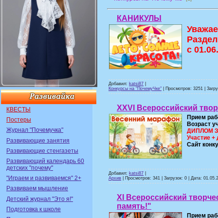
КАНИКУЛЫ
Уважае
Раздел
с 01.06
Добавил:
katsi87
|
Конкурсы на "ПочемуЧке"
| Просмотров: 3251 | Загру
XXVI Всероссийский тво
КВЕСТЫ
Прием раб
Постеры
Возраст у
Журнал "Почемучка"
ДИПЛОМ ЗА
Участие + 
Развивающие занятия
Сайт конк
Развивающие стенгазеты
Развивающий календарь 60
детских "почему"
Добавил:
katsi87
|
"Играем и развиваемся" 2+
Архив
| Просмотров: 341 | Загрузок: 0 | Дата:
01.05.
Развиваем мышление
XI Всероссийский творчес
Детский журнал "Это я!"
память!"
Подготовка к школе
Прием раб