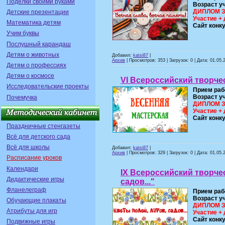
Поделки своими руками
Возраст у
ДИПЛОМ ЗА
Детские презентации
Участие + 
Математика детям
Сайт конк
Учим буквы
Послушный карандаш
Детям о животных
Добавил:
katsi87
|
Архив
| Просмотров: 353 | Загрузок: 0 | Дата:
01.05.
Детям о профессиях
Детям о космосе
VI Всероссийский творче
Исследовательские проекты
Прием раб
Возраст у
Почемучка
ДИПЛОМ ЗА
Участие + 
Сайт конк
Праздничные стенгазеты
Всё для детского сада
Всё для школы
Добавил:
katsi87
|
Архив
| Просмотров: 329 | Загрузок: 0 | Дата:
01.05.
Расписание уроков
Календари
IX Всероссийский творчес
Дидактические игры
садов..."
Фланелеграф
Прием раб
Возраст у
Обучающие плакаты
ДИПЛОМ ЗА
Атрибуты для игр
Участие + 
Сайт конк
Подвижные игры