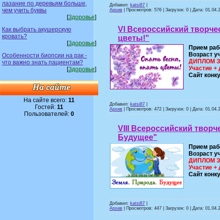
лазание по деревьям больше,
Добавил:
katsi87
|
чем учить буквы
Архив
| Просмотров: 576 | Загрузок: 0 | Дата:
01.04.
[
Здоровье
]
VI Всероссийский творчес
Как выбрать акушерскую
кровать?
цветы!"
[
Здоровье
]
Прием раб
Возраст у
Особенности биопсии на рак -
ДИПЛОМ ЗА
что важно знать пациентам?
Участие + 
[
Здоровье
]
Сайт конк
На сайте всего:
11
Добавил:
katsi87
|
Гостей:
11
Архив
| Просмотров: 472 | Загрузок: 0 | Дата:
01.04.
Пользователей:
0
VIII Всероссийский творч
Будущее"
Прием раб
Возраст у
ДИПЛОМ ЗА
Участие + 
Сайт конк
Добавил:
katsi87
|
Архив
| Просмотров: 447 | Загрузок: 0 | Дата:
01.04.