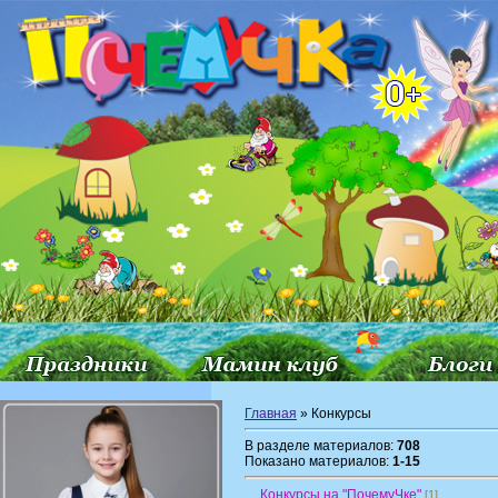
Главная
» Конкурсы
В разделе материалов:
708
Показано материалов:
1-15
Конкурсы на "ПочемуЧке"
[1]