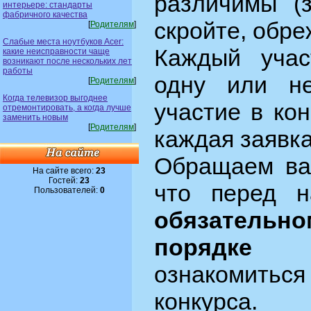
различимы (з
интерьере: стандарты
фабричного качества
скройте, обреж
[
Родителям
]
Слабые места ноутбуков Acer:
Каждый учас
какие неисправности чаще
возникают после нескольких лет
работы
одну или не
[
Родителям
]
Когда телевизор выгоднее
участие в ко
отремонтировать, а когда лучше
заменить новым
[
Родителям
]
каждая заявк
Обращаем ва
На сайте всего:
23
Гостей:
23
что перед 
Пользователей:
0
обязательно
порядке
не
ознакомит
конкурса.