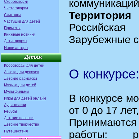
коммуникаций
Скороговорки
Чистоговорки
Территория
Считалки
Частушки для детей
Российск
Приметы
Книжные новинки
Зарубежные с
Дети говорят
Наши авторы
Кроссворды для детей
О конкурсе
Анкета для девочек
Детские раскраски
Музыка для детей
Мультфильмы
В конкурсе мо
Игры для детей онлайн
Аудиосказки
от 0 до 17 лет
Ребусы
Детские песенки
Принимаются
Детское творчество
работы: ри
Путешествия