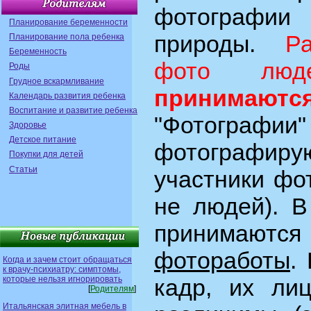
фотогра
Планирование беременности
природы.
Р
Планирование пола ребенка
Беременность
фото лю
Роды
Грудное вскармливание
принимаютс
Календарь развития ребенка
Воспитание и развитие ребенка
"Фотографии"
Здоровье
Детское питание
фотографи
Покупки для детей
Статьи
участники фо
не людей). 
приним
фотоработы
.
Когда и зачем стоит обращаться
к врачу-психиатру: симптомы,
которые нельзя игнорировать
кадр, их ли
[
Родителям
]
Итальянская элитная мебель в