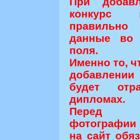
При добав
конкурс 
правильн
данные во 
поля.
Именно то, ч
добавлени
будет от
дипломах.
Перед о
фотографии 
на сайт обя