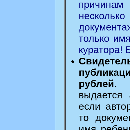
причин
несколь
документа
только имя
куратора! 
Свиде
публика
рублей
. 
выдается 
если авто
то докуме
имя ребен