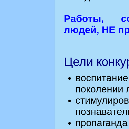
Работы, с
людей, НЕ п
Цели конку
воспитан
поколении 
стимулиро
познавател
пропага