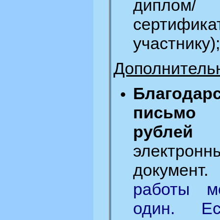
диплом/
сертифика
участнику);
Дополнитель
Благодар
письм
рублей
з
электронн
документ
работы м
один. Е