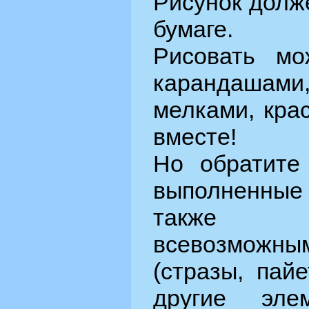
Рисунок долж
бумаге.
Рисовать мо
карандаша
мелками, кра
вместе!
Но обратите 
выполненны
также 
всевозможн
(стразы, пай
другие эле