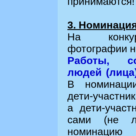
принимаются!
3. Номинаци
На конку
фотографии н
Работы, с
людей (лица
В номинаци
дети-участни
а дети-участ
сами (не л
номинаци