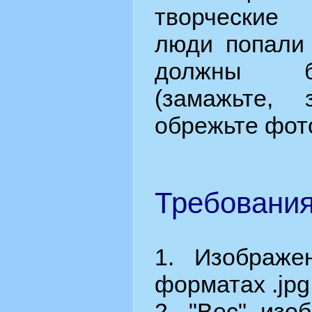
творческие
люди попали 
должны б
(замажьте, з
обрежьте фото 
Требования
1. Изображе
форматах .jpg, 
2. "Вес" изо