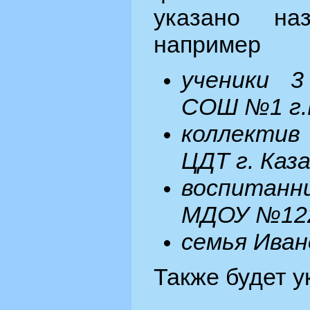
указано наз
например
ученики 
СОШ №1 г.
коллектив 
ЦДТ г. Каза
воспитанн
МДОУ №122
семья Ива
Также будет у