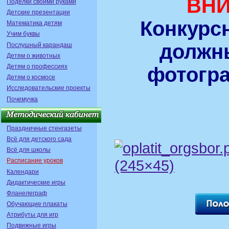
ВНИ
Поделки своими руками
Детские презентации
Конкурс
Математика детям
Учим буквы
должн
Послушный карандаш
Детям о животных
Детям о профессиях
фотогра
Детям о космосе
Исследовательские проекты
Почемучка
Праздничные стенгазеты
Всё для детского сада
Всё для школы
Расписание уроков
Календари
Дидактические игры
Фланелеграф
Обучающие плакаты
Атрибуты для игр
Подвижные игры