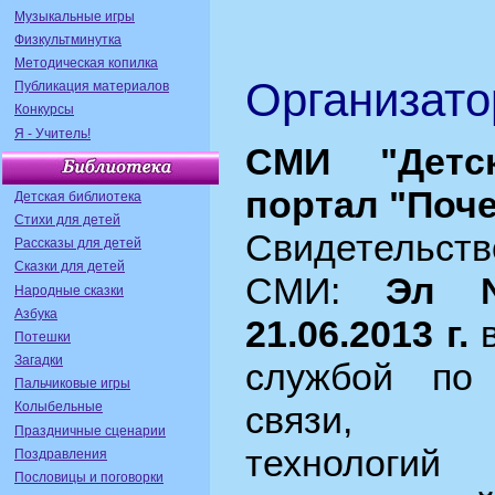
Музыкальные игры
Физкультминутка
Методическая копилка
Организато
Публикация материалов
Конкурсы
Я - Учитель!
СМИ "Детс
портал "Поч
Детская библиотека
Стихи для детей
Свидетельс
Рассказы для детей
Сказки для детей
СМИ:
Эл 
Народные сказки
Азбука
21.06.2013 г.
в
Потешки
Загадки
службой по
Пальчиковые игры
Колыбельные
связи, и
Праздничные сценарии
технолог
Поздравления
Пословицы и поговорки